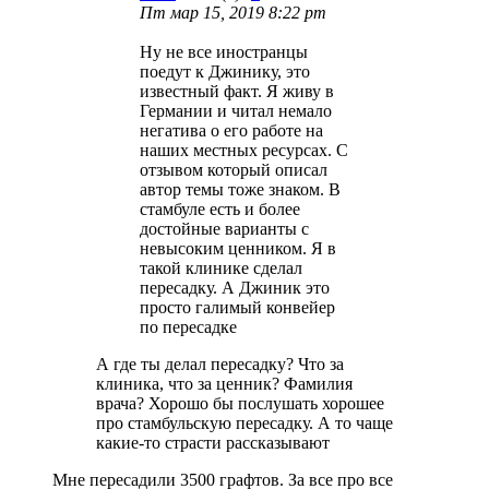
Пт мар 15, 2019 8:22 pm
Ну не все иностранцы
поедут к Джинику, это
известный факт. Я живу в
Германии и читал немало
негатива о его работе на
наших местных ресурсах. С
отзывом который описал
автор темы тоже знаком. В
стамбуле есть и более
достойные варианты с
невысоким ценником. Я в
такой клинике сделал
пересадку. А Джиник это
просто галимый конвейер
по пересадке
А где ты делал пересадку? Что за
клиника, что за ценник? Фамилия
врача? Хорошо бы послушать хорошее
про стамбульскую пересадку. А то чаще
какие-то страсти рассказывают
Мне пересадили 3500 графтов. За все про все