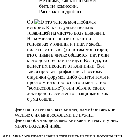
Не пойму, как кто то может
быть на комиссии.
Расскажи подробнее
Оо
это теперь моя любимая
история. Как я научился всяких
товарищей на чистую воду выводить.
На комиссии - значит сидят на
гонорарах у клиник и пишут якобы
полезные отзывы)) а потом мониторят,
кто с ними в личке общается, идут они
к его доктору или не идут. Если да, то
капает им процент от клиниики. Вот
такая простая арифметика. Поэтому
старички форумов либо фанаты темы и
просто много про всё это знают, либо
"комиссионные")) они обычно своих
докторов и ассистентов защищают как
с ума сошли.
фанаты и агенты сразу видны, даже британские
ученые с их микроскопами не нужны
фанаты обычно детально вникают в тему и у них
много полезной инфы
Ага, мне уже предлагали возглавить чатик в вотсапе или