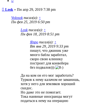
Сообщение
Losk
»
Пн апр 29, 2019 7:38 pm
Volosok
писал(а):
↑
Пн фев 25, 2019 6:50 pm
Losk
писал(а):
↑
Пн фев 18, 2019 8:51 pm
Япро
писал(а):
↑
Вт янв 29, 2019 9:33 pm
пишут, что джиник уже
много бабла заработал,
скоро свою клинику
построит для конвейера
без подвалов)))
Да на ком он его мог заработать?
Турков к нему калачом не заманишь,
хотя у него для земляков хороший
скидос.
Но даже это не помогает.
Тока наивные иносранцы могут
податься к нему на операцию