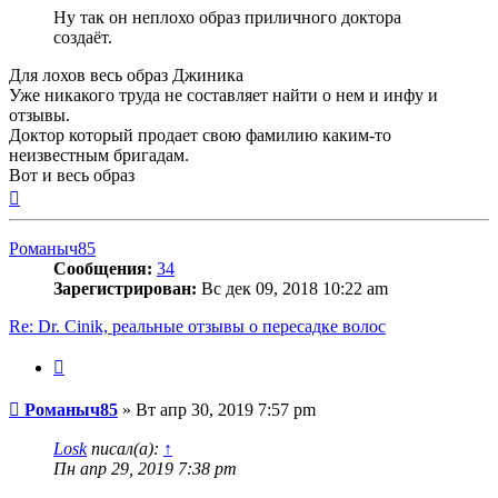
Ну так он неплохо образ приличного доктора
создаёт.
Для лохов весь образ Джиника
Уже никакого труда не составляет найти о нем и инфу и
отзывы.
Доктор который продает свою фамилию каким-то
неизвестным бригадам.
Вот и весь образ
Вернуться
к
началу
Романыч85
Сообщения:
34
Зарегистрирован:
Вс дек 09, 2018 10:22 am
Re: Dr. Cinik, реальные отзывы о пересадке волос
Цитата
Сообщение
Романыч85
»
Вт апр 30, 2019 7:57 pm
Losk
писал(а):
↑
Пн апр 29, 2019 7:38 pm