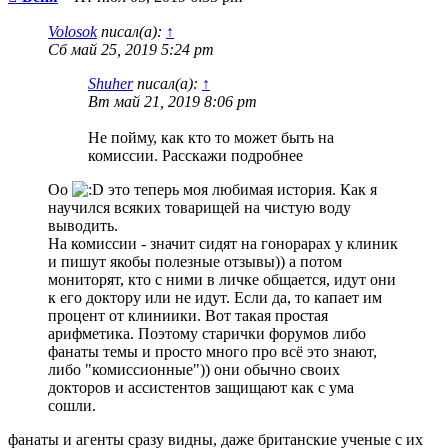
Volosok
писал(а):
↑
Сб май 25, 2019 5:24 pm
Shuher
писал(а):
↑
Вт май 21, 2019 8:06 pm
Не пойму, как кто то может быть на
комиссии. Расскажи подробнее
Оо
это теперь моя любимая история. Как я
научился всяких товарищей на чистую воду
выводить.
На комиссии - значит сидят на гонорарах у клиник
и пишут якобы полезные отзывы)) а потом
мониторят, кто с ними в личке общается, идут они
к его доктору или не идут. Если да, то капает им
процент от клиниики. Вот такая простая
арифметика. Поэтому старички форумов либо
фанаты темы и просто много про всё это знают,
либо "комиссионные")) они обычно своих
докторов и ассистентов защищают как с ума
сошли.
фанаты и агенты сразу видны, даже британские ученые с их