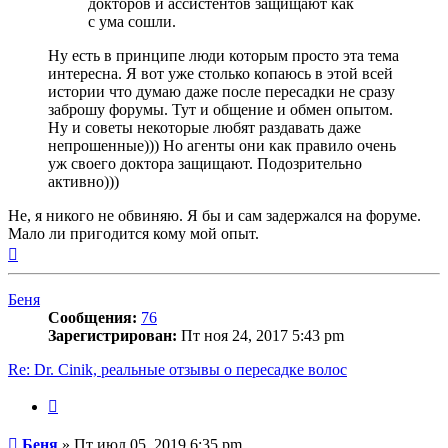
докторов и ассистентов защищают как
с ума сошли.
Ну есть в принципе люди которым просто эта тема
интересна. Я вот уже столько копаюсь в этой всей
истории что думаю даже после пересадки не сразу
заброшу форумы. Тут и общение и обмен опытом.
Ну и советы некоторые любят раздавать даже
непрошенные))) Но агенты они как правило очень
уж своего доктора защищают. Подозрительно
активно)))
Не, я никого не обвиняю. Я бы и сам задержался на форуме.
Мало ли пригодится кому мой опыт.
Вернуться
к
началу
Беня
Сообщения:
76
Зарегистрирован:
Пт ноя 24, 2017 5:43 pm
Re: Dr. Cinik, реальные отзывы о пересадке волос
Цитата
Сообщение
Беня
»
Пт июл 05, 2019 6:35 pm