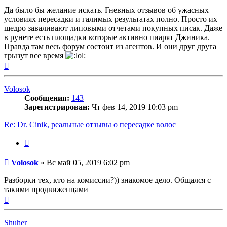
Да было бы желание искать. Гневных отзывов об ужасных
условиях пересадки и галимых результатах полно. Просто их
щедро заваливают липовыми отчетами покупных писак. Даже
в рунете есть площадки которые активно пиарят Джиника.
Правда там весь форум состоит из агентов. И они друг друга
грызут все время
Вернуться
к
началу
Volosok
Сообщения:
143
Зарегистрирован:
Чт фев 14, 2019 10:03 pm
Re: Dr. Cinik, реальные отзывы о пересадке волос
Цитата
Сообщение
Volosok
»
Вс май 05, 2019 6:02 pm
Разборки тех, кто на комиссии?)) знакомое дело. Общался с
такими продвиженцами
Вернуться
к
началу
Shuher