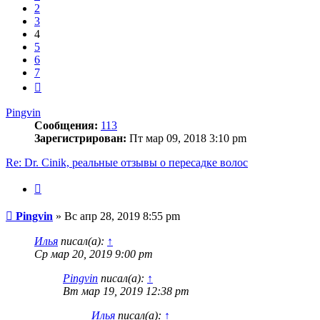
2
3
4
5
6
7
След.
Pingvin
Сообщения:
113
Зарегистрирован:
Пт мар 09, 2018 3:10 pm
Re: Dr. Cinik, реальные отзывы о пересадке волос
Цитата
Сообщение
Pingvin
»
Вс апр 28, 2019 8:55 pm
Илья
писал(а):
↑
Ср мар 20, 2019 9:00 pm
Pingvin
писал(а):
↑
Вт мар 19, 2019 12:38 pm
Илья
писал(а):
↑