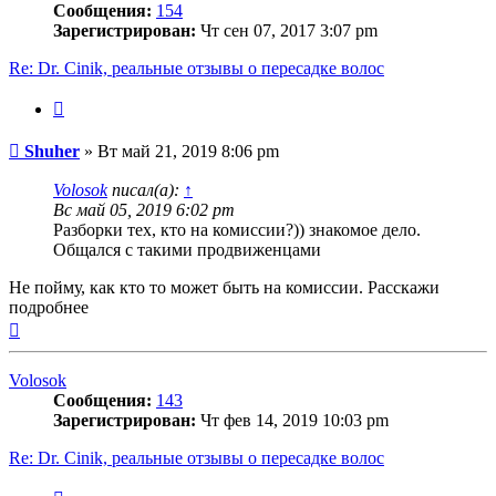
Сообщения:
154
Зарегистрирован:
Чт сен 07, 2017 3:07 pm
Re: Dr. Cinik, реальные отзывы о пересадке волос
Цитата
Сообщение
Shuher
»
Вт май 21, 2019 8:06 pm
Volosok
писал(а):
↑
Вс май 05, 2019 6:02 pm
Разборки тех, кто на комиссии?)) знакомое дело.
Общался с такими продвиженцами
Не пойму, как кто то может быть на комиссии. Расскажи
подробнее
Вернуться
к
началу
Volosok
Сообщения:
143
Зарегистрирован:
Чт фев 14, 2019 10:03 pm
Re: Dr. Cinik, реальные отзывы о пересадке волос
Цитата