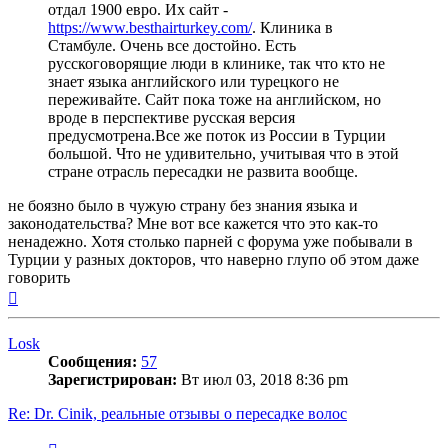
отдал 1900 евро. Их сайт -
https://www.besthairturkey.com/
. Клиника в
Стамбуле. Очень все достойно. Есть
русскоговорящие люди в клинике, так что кто не
знает языка английского или турецкого не
переживайте. Сайт пока тоже на английском, но
вроде в перспективе русская версия
предусмотрена.Все же поток из России в Турции
большой. Что не удивительно, учитывая что в этой
стране отрасль пересадки не развита вообще.
не боязно было в чужую страну без знания языка и
законодательства? Мне вот все кажется что это как-то
ненадежно. Хотя столько парней с форума уже побывали в
Турции у разных докторов, что наверно глупо об этом даже
говорить
Вернуться
к
началу
Losk
Сообщения:
57
Зарегистрирован:
Вт июл 03, 2018 8:36 pm
Re: Dr. Cinik, реальные отзывы о пересадке волос
Цитата