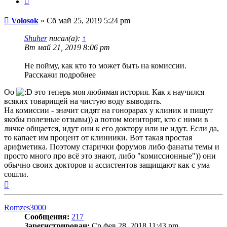
Сообщение
Volosok
»
Сб май 25, 2019 5:24 pm
Shuher
писал(а):
↑
Вт май 21, 2019 8:06 pm
Не пойму, как кто то может быть на комиссии.
Расскажи подробнее
Оо
это теперь моя любимая история. Как я научился
всяких товарищей на чистую воду выводить.
На комиссии - значит сидят на гонорарах у клиник и пишут
якобы полезные отзывы)) а потом мониторят, кто с ними в
личке общается, идут они к его доктору или не идут. Если да,
то капает им процент от клиниики. Вот такая простая
арифметика. Поэтому старички форумов либо фанаты темы и
просто много про всё это знают, либо "комиссионные")) они
обычно своих докторов и ассистентов защищают как с ума
сошли.
Вернуться
к
началу
Romzes3000
Сообщения:
217
Зарегистрирован:
Ср фев 28, 2018 11:43 pm