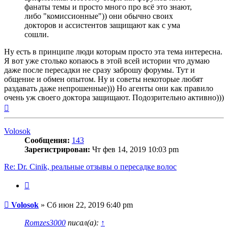
фанаты темы и просто много про всё это знают,
либо "комиссионные")) они обычно своих
докторов и ассистентов защищают как с ума
сошли.
Ну есть в принципе люди которым просто эта тема интересна.
Я вот уже столько копаюсь в этой всей истории что думаю
даже после пересадки не сразу заброшу форумы. Тут и
общение и обмен опытом. Ну и советы некоторые любят
раздавать даже непрошенные))) Но агенты они как правило
очень уж своего доктора защищают. Подозрительно активно)))
Вернуться
к
началу
Volosok
Сообщения:
143
Зарегистрирован:
Чт фев 14, 2019 10:03 pm
Re: Dr. Cinik, реальные отзывы о пересадке волос
Цитата
Сообщение
Volosok
»
Сб июн 22, 2019 6:40 pm
Romzes3000
писал(а):
↑