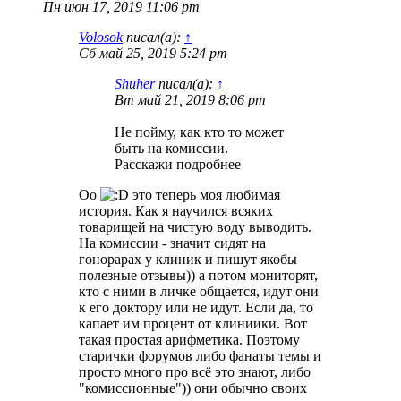
Пн июн 17, 2019 11:06 pm
Volosok
писал(а):
↑
Сб май 25, 2019 5:24 pm
Shuher
писал(а):
↑
Вт май 21, 2019 8:06 pm
Не пойму, как кто то может
быть на комиссии.
Расскажи подробнее
Оо
это теперь моя любимая
история. Как я научился всяких
товарищей на чистую воду выводить.
На комиссии - значит сидят на
гонорарах у клиник и пишут якобы
полезные отзывы)) а потом мониторят,
кто с ними в личке общается, идут они
к его доктору или не идут. Если да, то
капает им процент от клиниики. Вот
такая простая арифметика. Поэтому
старички форумов либо фанаты темы и
просто много про всё это знают, либо
"комиссионные")) они обычно своих