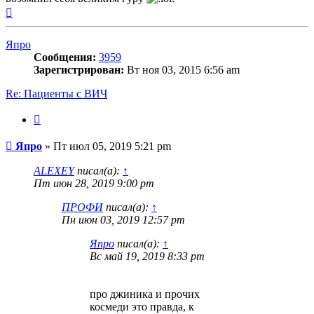
Вернуться
к
началу
Япро
Сообщения:
3959
Зарегистрирован:
Вт ноя 03, 2015 6:56 am
Re: Пациенты с ВИЧ
Цитата
Сообщение
Япро
»
Пт июл 05, 2019 5:21 pm
ALEXEY
писал(а):
↑
Пт июн 28, 2019 9:00 pm
ПРОФИ
писал(а):
↑
Пн июн 03, 2019 12:57 pm
Япро
писал(а):
↑
Вс май 19, 2019 8:33 pm
про джиника и прочих
космеди это правда, к