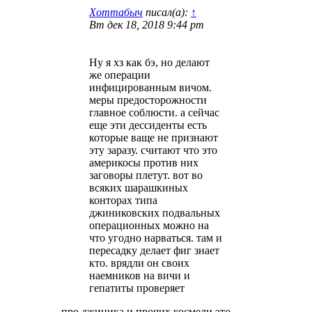
Хоттабыч
писал(а):
↑
Вт дек 18, 2018 9:44 pm
Ну я хз как бэ, но делают
же операции
инфицированным вичом.
меры предосторожности
главное соблюсти. а сейчас
еще эти дессиденты есть
которые ваще не признают
эту заразу. считают что это
америкосы против них
заговоры плетут. вот во
всяких шарашкиных
конторах типа
джиниковских подвальных
операционных можно на
что угодно нарваться. там и
пересадку делает фиг знает
кто. врядли он своих
наемников на вичи и
гепатиты проверяет
про джиника и прочих космеди это