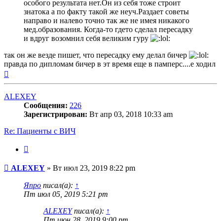
особого результата нет.Он из себя тоже строит
знатока а по факту такой же неуч.Раздает советы
направо и налево точно так же не имея никакого
мед.образования. Когда-то гдето сделал пересадку
и вдруг возомнил себя великим гуру
так он же везде пишет, что пересадку ему делал бичер
правда по дипломам бичер в эт время еще в памперс....е ходил
Вернуться
к
началу
ALEXEY
Сообщения:
226
Зарегистрирован:
Вт апр 03, 2018 10:33 am
Re: Пациенты с ВИЧ
Цитата
Сообщение
ALEXEY
»
Вт июл 23, 2019 8:22 pm
Япро
писал(а):
↑
Пт июл 05, 2019 5:21 pm
ALEXEY
писал(а):
↑
Пт июн 28, 2019 9:00 pm