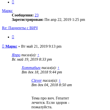
След.
Маркс
Сообщения:
23
Зарегистрирован:
Пн апр 22, 2019 1:25 pm
Re: Пациенты с ВИЧ
Цитата
Сообщение
Маркс
»
Вт май 21, 2019 9:13 pm
Япро
писал(а):
↑
Вс май 19, 2019 8:33 pm
Хоттабыч
писал(а):
↑
Вт дек 18, 2018 9:44 pm
Clever
писал(а):
↑
Вт дек 04, 2018 8:50 am
Тема про вич. Гепатит
лечится. Если здоров -
пожалуйста.