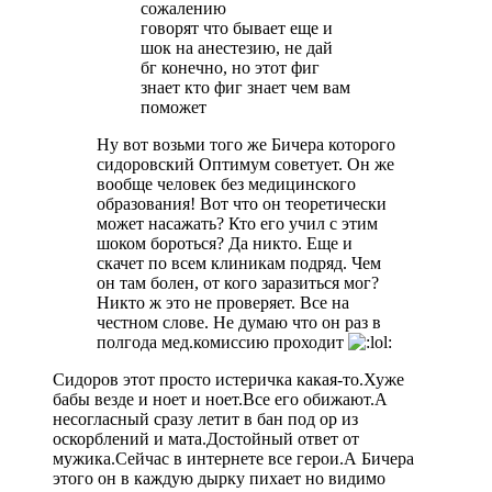
сожалению
говорят что бывает еще и
шок на анестезию, не дай
бг конечно, но этот фиг
знает кто фиг знает чем вам
поможет
Ну вот возьми того же Бичера которого
сидоровский Оптимум советует. Он же
вообще человек без медицинского
образования! Вот что он теоретически
может насажать? Кто его учил с этим
шоком бороться? Да никто. Еще и
скачет по всем клиникам подряд. Чем
он там болен, от кого заразиться мог?
Никто ж это не проверяет. Все на
честном слове. Не думаю что он раз в
полгода мед.комиссию проходит
Сидоров этот просто истеричка какая-то.Хуже
бабы везде и ноет и ноет.Все его обижают.А
несогласный сразу летит в бан под ор из
оскорблений и мата.Достойный ответ от
мужика.Сейчас в интернете все герои.А Бичера
этого он в каждую дырку пихает но видимо