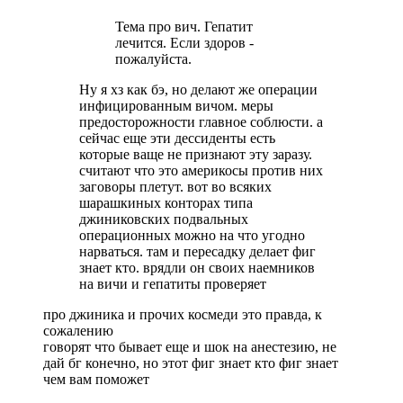
Тема про вич. Гепатит
лечится. Если здоров -
пожалуйста.
Ну я хз как бэ, но делают же операции
инфицированным вичом. меры
предосторожности главное соблюсти. а
сейчас еще эти дессиденты есть
которые ваще не признают эту заразу.
считают что это америкосы против них
заговоры плетут. вот во всяких
шарашкиных конторах типа
джиниковских подвальных
операционных можно на что угодно
нарваться. там и пересадку делает фиг
знает кто. врядли он своих наемников
на вичи и гепатиты проверяет
про джиника и прочих космеди это правда, к
сожалению
говорят что бывает еще и шок на анестезию, не
дай бг конечно, но этот фиг знает кто фиг знает
чем вам поможет