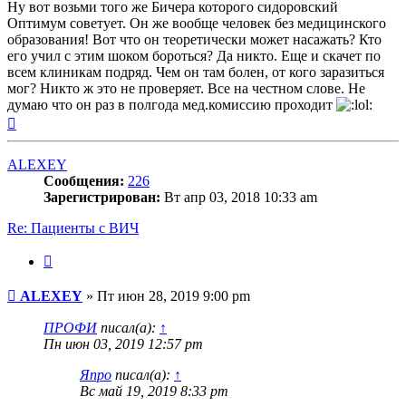
Ну вот возьми того же Бичера которого сидоровский
Оптимум советует. Он же вообще человек без медицинского
образования! Вот что он теоретически может насажать? Кто
его учил с этим шоком бороться? Да никто. Еще и скачет по
всем клиникам подряд. Чем он там болен, от кого заразиться
мог? Никто ж это не проверяет. Все на честном слове. Не
думаю что он раз в полгода мед.комиссию проходит
Вернуться
к
началу
ALEXEY
Сообщения:
226
Зарегистрирован:
Вт апр 03, 2018 10:33 am
Re: Пациенты с ВИЧ
Цитата
Сообщение
ALEXEY
»
Пт июн 28, 2019 9:00 pm
ПРОФИ
писал(а):
↑
Пн июн 03, 2019 12:57 pm
Япро
писал(а):
↑
Вс май 19, 2019 8:33 pm