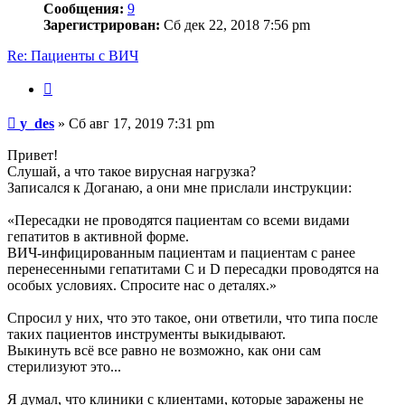
Сообщения:
9
Зарегистрирован:
Сб дек 22, 2018 7:56 pm
Re: Пациенты с ВИЧ
Цитата
Сообщение
y_des
»
Сб авг 17, 2019 7:31 pm
Привет!
Слушай, а что такое вирусная нагрузка?
Записался к Доганаю, а они мне прислали инструкции:
«Пересадки не проводятся пациентам со всеми видами
гепатитов в активной форме.
ВИЧ-инфицированным пациентам и пациентам с ранее
перенесенными гепатитами C и D пересадки проводятся на
особых условиях. Спросите нас о деталях.»
Спросил у них, что это такое, они ответили, что типа после
таких пациентов инструменты выкидывают.
Выкинуть всё все равно не возможно, как они сам
стерилизуют это...
Я думал, что клиники с клиентами, которые заражены не