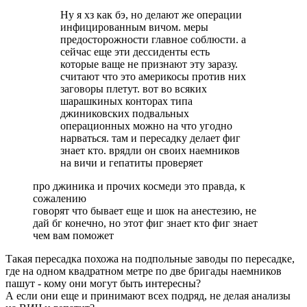
Ну я хз как бэ, но делают же операции
инфицированным вичом. меры
предосторожности главное соблюсти. а
сейчас еще эти дессиденты есть
которые ваще не признают эту заразу.
считают что это америкосы против них
заговоры плетут. вот во всяких
шарашкиных конторах типа
джиниковских подвальных
операционных можно на что угодно
нарваться. там и пересадку делает фиг
знает кто. врядли он своих наемников
на вичи и гепатиты проверяет
про джиника и прочих космеди это правда, к
сожалению
говорят что бывает еще и шок на анестезию, не
дай бг конечно, но этот фиг знает кто фиг знает
чем вам поможет
Такая пересадка похожа на подпольные заводы по пересадке,
где на одном квадратном метре по две бригады наемников
пашут - кому они могут быть интересны?
А если они еще и принимают всех подряд, не делая анализы