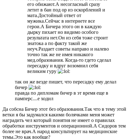
его обижают.А несогласный сразу
летит в бан под ор из оскорблений и
мата.Достойный ответ от
мужика.Сейчас в интернете все
герои.А Бичера этого он в каждую
дырку пихает но видимо особого
результата нет.Он из себя тоже строит
знатока а по факту такой же
неуч.Раздает советы направо и налево
точно так же не имея никакого
мед.образования. Когда-то гдето сделал
пересадку и вдруг возомнил себя
великим гуру
так он же везде пишет, что пересадку ему делал
бичер
правда по дипломам бичер в эт время еще в
памперс....е ходил
Да собсна Бичер этот без образования.Так что в тему этой
ветки я бы задумался какими болячками меня может
наградить чел который понятия не имеет о правилах
обработки инструментов и операционной.А Сидоров тем
более не врач.А народ консультирует на медицинские
темы.Это как вообще?