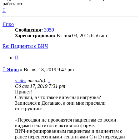
работают.
Вернуться
к
началу
Япро
Сообщения:
3959
Зарегистрирован:
Вт ноя 03, 2015 6:56 am
Re: Пациенты с ВИЧ
Цитата
Сообщение
Япро
»
Вс авг 18, 2019 9:47 pm
y_des
писал(а):
↑
Сб авг 17, 2019 7:31 pm
Привет!
Слушай, а что такое вирусная нагрузка?
Записался к Доганаю, а они мне прислали
инструкции:
«Пересадки не проводятся пациентам со всеми
видами гепатитов в активной форме.
ВИЧ-инфицированным пациентам и пациентам с
ранее перенесенными гепатитами C и D пересадки