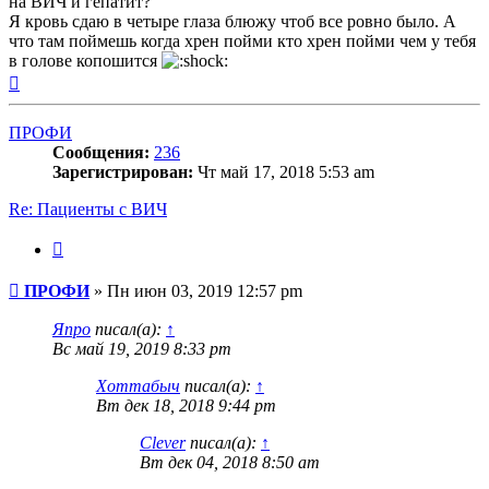
на ВИЧ и гепатит?
Я кровь сдаю в четыре глаза блюжу чтоб все ровно было. А
что там поймешь когда хрен пойми кто хрен пойми чем у тебя
в голове копошится
Вернуться
к
началу
ПРОФИ
Сообщения:
236
Зарегистрирован:
Чт май 17, 2018 5:53 am
Re: Пациенты с ВИЧ
Цитата
Сообщение
ПРОФИ
»
Пн июн 03, 2019 12:57 pm
Япро
писал(а):
↑
Вс май 19, 2019 8:33 pm
Хоттабыч
писал(а):
↑
Вт дек 18, 2018 9:44 pm
Clever
писал(а):
↑
Вт дек 04, 2018 8:50 am