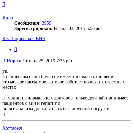
Вернуться
к
началу
Япро
Сообщения:
3959
Зарегистрирован:
Вт ноя 03, 2015 6:56 am
Re: Пациенты с ВИЧ
Цитата
Сообщение
Япро
»
Чт июл 25, 2019 7:25 pm
ув,
к пациентам с вич бичер не имеет никакого отношения
это мелкое насекомое, которое работает во всяких стремных
местах
в турции из нормальных докторов только доганай принимает
пациентов с вич и гепатит с
но все анализы должны быть без вирусной нагрузки
Вернуться
к
началу
Хоттабыч