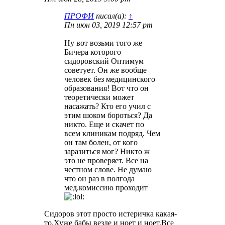
ПРОФИ
писал(а):
↑
Пн июн 03, 2019 12:57 pm
Ну вот возьми того же
Бичера которого
сидоровский Оптимум
советует. Он же вообще
человек без медицинского
образования! Вот что он
теоретически может
насажать? Кто его учил с
этим шоком бороться? Да
никто. Еще и скачет по
всем клиникам подряд. Чем
он там болен, от кого
заразиться мог? Никто ж
это не проверяет. Все на
честном слове. Не думаю
что он раз в полгода
мед.комиссию проходит
Сидоров этот просто истеричка какая-
то.Хуже бабы везде и ноет и ноет.Все