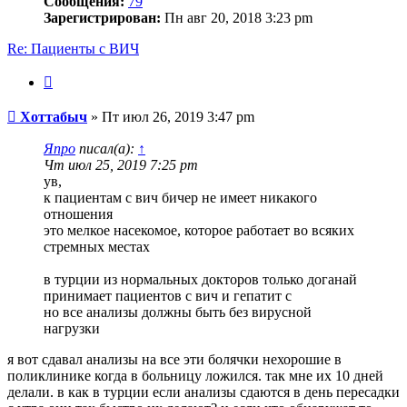
Сообщения:
79
Зарегистрирован:
Пн авг 20, 2018 3:23 pm
Re: Пациенты с ВИЧ
Цитата
Сообщение
Хоттабыч
»
Пт июл 26, 2019 3:47 pm
Япро
писал(а):
↑
Чт июл 25, 2019 7:25 pm
ув,
к пациентам с вич бичер не имеет никакого
отношения
это мелкое насекомое, которое работает во всяких
стремных местах
в турции из нормальных докторов только доганай
принимает пациентов с вич и гепатит с
но все анализы должны быть без вирусной
нагрузки
я вот сдавал анализы на все эти болячки нехорошие в
поликлинике когда в больницу ложился. так мне их 10 дней
делали. в как в турции если анализы сдаются в день пересадки