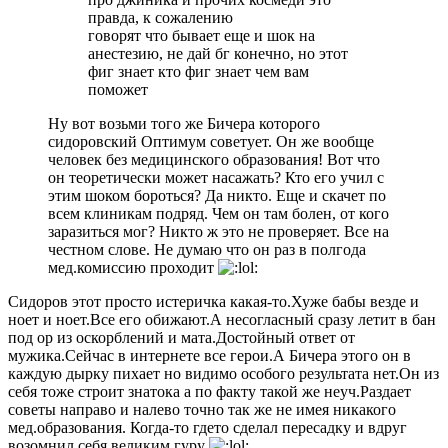
правда, к сожалению
говорят что бывает еще и шок на
анестезию, не дай бг конечно, но этот
фиг знает кто фиг знает чем вам
поможет
Ну вот возьми того же Бичера которого
сидоровский Оптимум советует. Он же вообще
человек без медицинского образования! Вот что
он теоретически может насажать? Кто его учил с
этим шоком бороться? Да никто. Еще и скачет по
всем клиникам подряд. Чем он там болен, от кого
заразиться мог? Никто ж это не проверяет. Все на
честном слове. Не думаю что он раз в полгода
мед.комиссию проходит
Сидоров этот просто истеричка какая-то.Хуже бабы везде и
ноет и ноет.Все его обижают.А несогласный сразу летит в бан
под ор из оскорблений и мата.Достойный ответ от
мужика.Сейчас в интернете все герои.А Бичера этого он в
каждую дырку пихает но видимо особого результата нет.Он из
себя тоже строит знатока а по факту такой же неуч.Раздает
советы направо и налево точно так же не имея никакого
мед.образования. Когда-то гдето сделал пересадку и вдруг
возомнил себя великим гуру