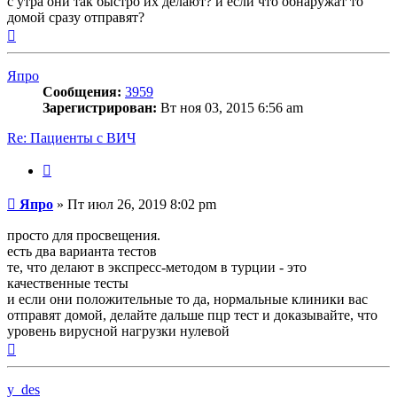
с утра они так быстро их делают? и если что обнаружат то
домой сразу отправят?
Вернуться
к
началу
Япро
Сообщения:
3959
Зарегистрирован:
Вт ноя 03, 2015 6:56 am
Re: Пациенты с ВИЧ
Цитата
Сообщение
Япро
»
Пт июл 26, 2019 8:02 pm
просто для просвещения.
есть два варианта тестов
те, что делают в экспресс-методом в турции - это
качественные тесты
и если они положительные то да, нормальные клиники вас
отправят домой, делайте дальше пцр тест и доказывайте, что
уровень вирусной нагрузки нулевой
Вернуться
к
началу
y_des