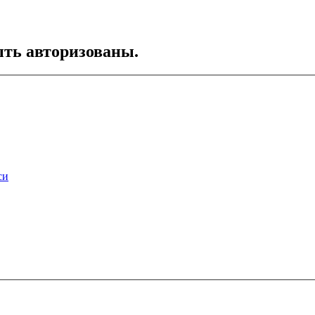
ть авторизованы.
си