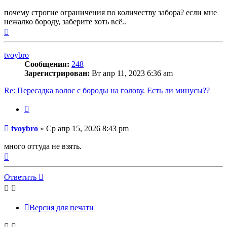
почему строгие ограничения по количеству забора? если мне
нежалко бороду, заберите хоть всё..
Вернуться
к
началу
tvoybro
Сообщения:
248
Зарегистрирован:
Вт апр 11, 2023 6:36 am
Re: Пересадка волос с бороды на голову. Есть ли минусы??
Цитата
Сообщение
tvoybro
»
Ср апр 15, 2026 8:43 pm
много оттуда не взять.
Вернуться
к
началу
Ответить
Версия для печати