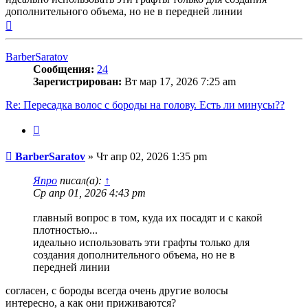
дополнительного объема, но не в передней линии
Вернуться
к
началу
BarberSaratov
Сообщения:
24
Зарегистрирован:
Вт мар 17, 2026 7:25 am
Re: Пересадка волос с бороды на голову. Есть ли минусы??
Цитата
Сообщение
BarberSaratov
»
Чт апр 02, 2026 1:35 pm
Япро
писал(а):
↑
Ср апр 01, 2026 4:43 pm
главный вопрос в том, куда их посадят и с какой
плотностью...
идеально использовать эти графты только для
создания дополнительного объема, но не в
передней линии
согласен, с бороды всегда очень другие волосы
интересно, а как они приживаются?