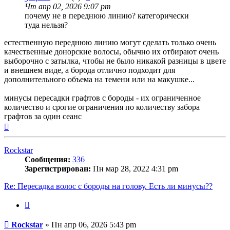
Чт апр 02, 2026 9:07 pm
почему не в переднюю линию? категорически
туда нельзя?
естественную переднюю линию могут сделать только очень
качественные донорские волосы, обычно их отбирают очень
выборочно с затылка, чтобы не было никакой разницы в цвете
и внешнем виде, а борода отлично подходит для
дополнительного объема на темени или на макушке...
минусы пересадки графтов с бороды - их ограниченное
количество и срогие ограничения по количеству забора
графтов за один сеанс
Вернуться
к
началу
Rockstar
Сообщения:
336
Зарегистрирован:
Пн мар 28, 2022 4:31 pm
Re: Пересадка волос с бороды на голову. Есть ли минусы??
Цитата
Сообщение
Rockstar
»
Пн апр 06, 2026 5:43 pm