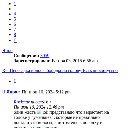
1
…
4
5
6
7
8
След.
Япро
Сообщения:
3959
Зарегистрирован:
Вт ноя 03, 2015 6:56 am
Re: Пересадка волос с бороды на голову. Есть ли минусы??
Цитата
Сообщение
Япро
»
Пн июн 10, 2024 5:12 pm
Rockstar
писал(а):
↑
Пн июн 10, 2024 12:48 pm
блин жесть
представляю что вырастает на
голове у "умельцев", которые не правильно
достали эти волосы, а потом еще в догонку и
воткнули неправильно.