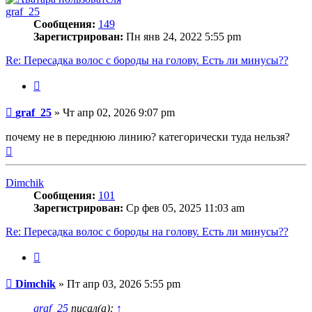
graf_25
Сообщения:
149
Зарегистрирован:
Пн янв 24, 2022 5:55 pm
Re: Пересадка волос с бороды на голову. Есть ли минусы??
Цитата
Сообщение
graf_25
»
Чт апр 02, 2026 9:07 pm
почему не в переднюю линию? категорически туда нельзя?
Вернуться
к
началу
Dimchik
Сообщения:
101
Зарегистрирован:
Ср фев 05, 2025 11:03 am
Re: Пересадка волос с бороды на голову. Есть ли минусы??
Цитата
Сообщение
Dimchik
»
Пт апр 03, 2026 5:55 pm
graf_25
писал(а):
↑