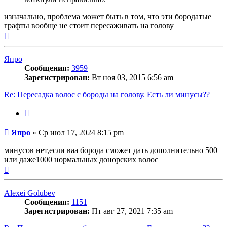
изначально, проблема может быть в том, что эти бородатые
графты вообще не стоит пересаживать на голову
Вернуться
к
началу
Япро
Сообщения:
3959
Зарегистрирован:
Вт ноя 03, 2015 6:56 am
Re: Пересадка волос с бороды на голову. Есть ли минусы??
Цитата
Сообщение
Япро
»
Ср июл 17, 2024 8:15 pm
минусов нет,если ваа борода сможет дать дополнительно 500
или даже1000 нормальных донорских волос
Вернуться
к
началу
Alexei Golubev
Сообщения:
1151
Зарегистрирован:
Пт авг 27, 2021 7:35 am