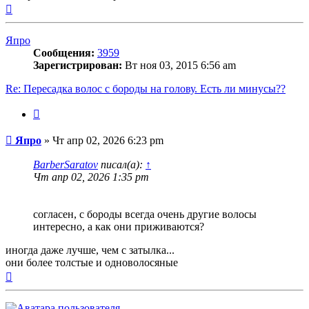
Вернуться
к
началу
Япро
Сообщения:
3959
Зарегистрирован:
Вт ноя 03, 2015 6:56 am
Re: Пересадка волос с бороды на голову. Есть ли минусы??
Цитата
Сообщение
Япро
»
Чт апр 02, 2026 6:23 pm
BarberSaratov
писал(а):
↑
Чт апр 02, 2026 1:35 pm
согласен, с бороды всегда очень другие волосы
интересно, а как они приживаются?
иногда даже лучше, чем с затылка...
они более толстые и одноволосяные
Вернуться
к
началу