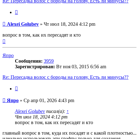
Re: Пересадка волос с бороды на голову. Есть ли минусы??
Цитата
Сообщение
Alexei Golubev
»
Чт июл 18, 2024 4:12 pm
вопрос в том, как их пересадят и кто
Вернуться
к
началу
Япро
Сообщения:
3959
Зарегистрирован:
Вт ноя 03, 2015 6:56 am
Re: Пересадка волос с бороды на голову. Есть ли минусы??
Цитата
Сообщение
Япро
»
Ср апр 01, 2026 4:43 pm
Alexei Golubev
писал(а):
↑
Чт июл 18, 2024 4:12 pm
вопрос в том, как их пересадят и кто
главный вопрос в том, куда их посадят и с какой плотностью...
идеально использовать эти графты только для создания