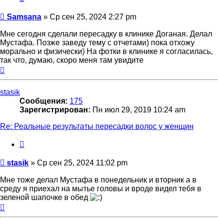
Сообщение
Samsana
»
Ср сен 25, 2024 2:27 pm
Мне сегодня сделали пересадку в клинике Доганая. Делал
Мустафа. Позже заведу тему с отчетами) пока отхожу
морально и физически) На фотки в клинике я согласилась,
так что, думаю, скоро меня там увидите
Вернуться
к
началу
stasik
Сообщения:
175
Зарегистрирован:
Пн июл 29, 2019 10:24 am
Re: Реальные результаты пересадки волос у женщин
Цитата
Сообщение
stasik
»
Ср сен 25, 2024 11:02 pm
Мне тоже делал Мустафа в понедельник и вторник а в
среду я приехал на мытье головы и вроде видел тебя в
зеленой шапочке в обед
Вернуться
к