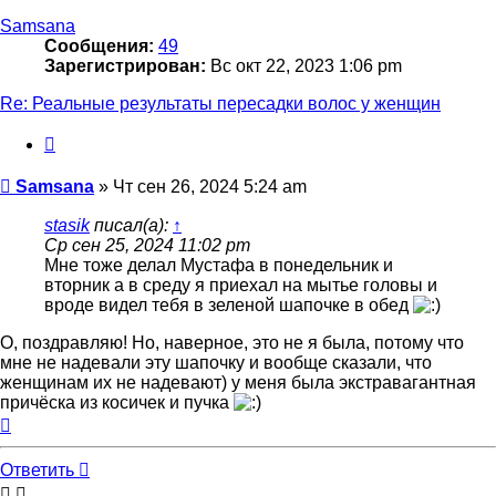
началу
Samsana
Сообщения:
49
Зарегистрирован:
Вс окт 22, 2023 1:06 pm
Re: Реальные результаты пересадки волос у женщин
Цитата
Сообщение
Samsana
»
Чт сен 26, 2024 5:24 am
stasik
писал(а):
↑
Ср сен 25, 2024 11:02 pm
Мне тоже делал Мустафа в понедельник и
вторник а в среду я приехал на мытье головы и
вроде видел тебя в зеленой шапочке в обед
О, поздравляю! Но, наверное, это не я была, потому что
мне не надевали эту шапочку и вообще сказали, что
женщинам их не надевают) у меня была экстравагантная
причёска из косичек и пучка
Вернуться
к
началу
Ответить