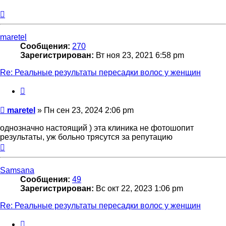
Вернуться
к
началу
maretel
Сообщения:
270
Зарегистрирован:
Вт ноя 23, 2021 6:58 pm
Re: Реальные результаты пересадки волос у женщин
Цитата
Сообщение
maretel
»
Пн сен 23, 2024 2:06 pm
однозначно настоящий ) эта клиника не фотошопит
результаты, уж больно трясутся за репутацию
Вернуться
к
началу
Samsana
Сообщения:
49
Зарегистрирован:
Вс окт 22, 2023 1:06 pm
Re: Реальные результаты пересадки волос у женщин
Цитата