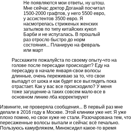
Не появляются мои ответы, ну штош.
Мне сейчас доктор Доганай посчитал
1500-2000 графтов, у него 5500 евро,
у ассистентов 3500 евро. Я
насмотрелась стриженых женских
затылков по типу китайских кукол
Барби и не испугалась. В прошлый
раз отросло быстро до норм
состояния... Планирую на февраль
или март
Расскажите пожалуйста по своему опыту-что на
голове после пересадки происходит? Еду на
пересадку в начале января-свои волосы
длинные, очень переживаю за то, что свои
выпадут от шока и как будет все выглядеть пока
отрастает. Как у вас все происходило? У меня
тоже загущение-а таких совсем мало-все в
основном линию лба корректируют
Извините, не проверяла сообщения... В первый раз мне
делали в 2016 году в Москве. Этой клиники уже нет. Я уже
плохо помню, но свои хуже не стали. Разочарована тем, что
пересаженные волосы выпали и сейчас всё печально.
Пользуюсь камуфляжем, Миноксидил какое-то время