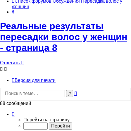
Список форумов
Обсуждения
Пересадка волос у
женщин
Поиск
Реальные результаты
пересадки волос у женщин
- страница 8
Ответить
Версия для печати
Расширенный
Поиск
поиск
88 сообщений
Страница
8
Перейти на страницу:
из
9