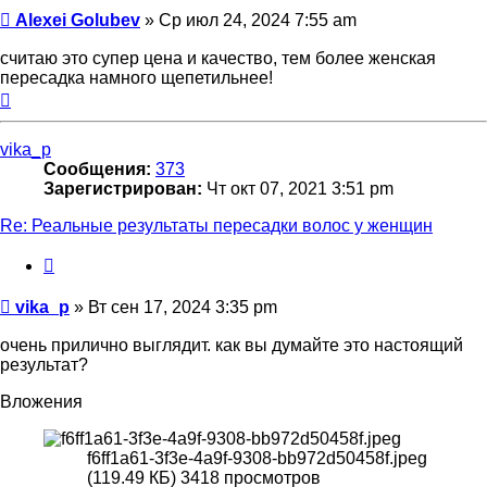
Сообщение
Alexei Golubev
»
Ср июл 24, 2024 7:55 am
считаю это супер цена и качество, тем более женская
пересадка намного щепетильнее!
Вернуться
к
началу
vika_p
Сообщения:
373
Зарегистрирован:
Чт окт 07, 2021 3:51 pm
Re: Реальные результаты пересадки волос у женщин
Цитата
Сообщение
vika_p
»
Вт сен 17, 2024 3:35 pm
очень прилично выглядит. как вы думайте это настоящий
результат?
Вложения
f6ff1a61-3f3e-4a9f-9308-bb972d50458f.jpeg
(119.49 КБ) 3418 просмотров