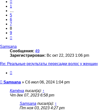
Пред.
1
…
5
6
7
8
9
След.
Samsana
Сообщения:
49
Зарегистрирован:
Вс окт 22, 2023 1:06 pm
Re: Реальные результаты пересадки волос у женщин
Цитата
Сообщение
Samsana
»
Сб июл 06, 2024 1:04 pm
Катёна
писал(а):
↑
Чт дек 07, 2023 6:58 pm
Samsana
писал(а):
↑
Пт ноя 03, 2023 4:27 pm