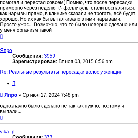
помогал и перестал совсем( Помню, что после пересадки
примерно через неделю +/- фолликулы стали воспаляться,
как нарывы прямо, в клинике сказали не трогать, всё будет
хорошо. Но их как бы выталкивало этими нарывами.
Просто ужас... Возможно, что-то было неверно сделано или
у меня организм такой
Вернуться
к
началу
Япро
Сообщения:
3959
Зарегистрирован:
Вт ноя 03, 2015 6:56 am
Re: Реальные результаты пересадки волос у женщин
Цитата
Сообщение
Япро
»
Ср июл 17, 2024 7:48 pm
однозначно было сделано не так как нужно, поэтому и
выпали...
Вернуться
к
началу
vika_p
Сообщения:
373