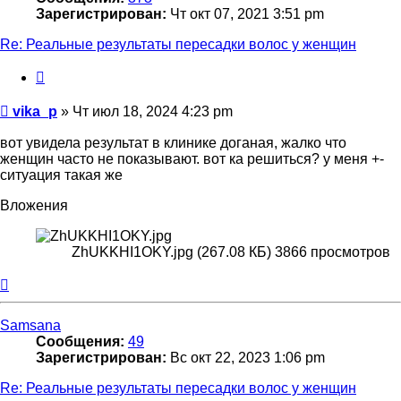
Зарегистрирован:
Чт окт 07, 2021 3:51 pm
Re: Реальные результаты пересадки волос у женщин
Цитата
Сообщение
vika_p
»
Чт июл 18, 2024 4:23 pm
вот увидела результат в клинике доганая, жалко что
женщин часто не показывают. вот ка решиться? у меня +-
ситуация такая же
Вложения
ZhUKKHI1OKY.jpg (267.08 КБ) 3866 просмотров
Вернуться
к
началу
Samsana
Сообщения:
49
Зарегистрирован:
Вс окт 22, 2023 1:06 pm
Re: Реальные результаты пересадки волос у женщин