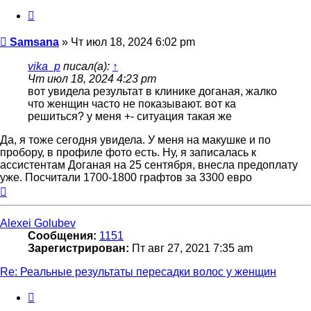
Цитата
Сообщение
Samsana
»
Чт июл 18, 2024 6:02 pm
vika_p
писал(а):
↑
Чт июл 18, 2024 4:23 pm
вот увидела результат в клинике доганая, жалко
что женщин часто не показывают. вот ка
решиться? у меня +- ситуация такая же
Да, я тоже сегодня увидела. У меня на макушке и по
пробору, в профиле фото есть. Ну, я записалась к
ассистентам Доганая на 25 сентября, внесла предоплату
уже. Посчитали 1700-1800 графтов за 3300 евро
Вернуться
к
началу
Alexei Golubev
Сообщения:
1151
Зарегистрирован:
Пт авг 27, 2021 7:35 am
Re: Реальные результаты пересадки волос у женщин
Цитата