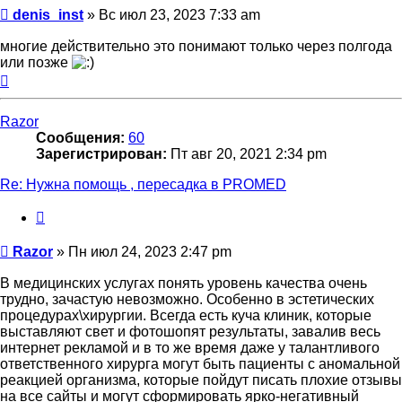
Сообщение
denis_inst
»
Вс июл 23, 2023 7:33 am
многие действительно это понимают только через полгода
или позже
Вернуться
к
началу
Razor
Сообщения:
60
Зарегистрирован:
Пт авг 20, 2021 2:34 pm
Re: Нужна помощь , пересадка в PROMED
Цитата
Сообщение
Razor
»
Пн июл 24, 2023 2:47 pm
В медицинских услугах понять уровень качества очень
трудно, зачастую невозможно. Особенно в эстетических
процедурах\хирургии. Всегда есть куча клиник, которые
выставляют свет и фотошопят результаты, завалив весь
интернет рекламой и в то же время даже у талантливого
ответственного хирурга могут быть пациенты с аномальной
реакцией организма, которые пойдут писать плохие отзывы
на все сайты и могут сформировать ярко-негативный