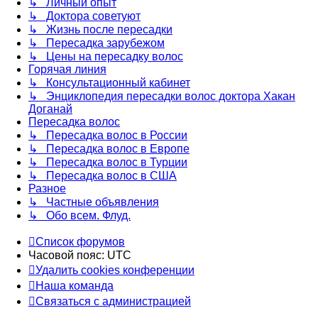
↳ Личный опыт
↳ Доктора советуют
↳ Жизнь после пересадки
↳ Пересадка зарубежом
↳ Цены на пересадку волос
Горячая линия
↳ Консультационный кабинет
↳ Энциклопедия пересадки волос доктора Хакан
Доганай
Пересадка волос
↳ Пересадка волос в России
↳ Пересадка волос в Европе
↳ Пересадка волос в Турции
↳ Пересадка волос в США
Разное
↳ Частные объявления
↳ Обо всем. Флуд.
Список форумов
Часовой пояс:
UTC
Удалить cookies конференции
Наша команда
Связаться с администрацией