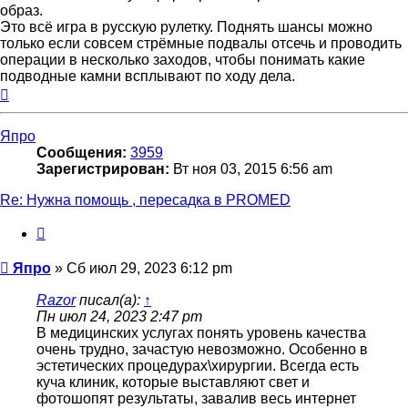
образ.
Это всё игра в русскую рулетку. Поднять шансы можно
только если совсем стрёмные подвалы отсечь и проводить
операции в несколько заходов, чтобы понимать какие
подводные камни всплывают по ходу дела.
Вернуться
к
началу
Япро
Сообщения:
3959
Зарегистрирован:
Вт ноя 03, 2015 6:56 am
Re: Нужна помощь , пересадка в PROMED
Цитата
Сообщение
Япро
»
Сб июл 29, 2023 6:12 pm
Razor
писал(а):
↑
Пн июл 24, 2023 2:47 pm
В медицинских услугах понять уровень качества
очень трудно, зачастую невозможно. Особенно в
эстетических процедурах\хирургии. Всегда есть
куча клиник, которые выставляют свет и
фотошопят результаты, завалив весь интернет