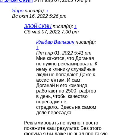
ЗЛОЙ СКИН
»
Пт апр 07, 2023 7:48 pm
Япро
писал(а):
↑
Вс окт 16, 2022 5:26 pm
ЗЛОЙ СКИН
писал(а):
↑
Сб май 07, 2022 7:00 pm
Ильдар Вальшин
писал(а):
↑
Пт апр 01, 2022 5:41 pm
Мне кажется, что Доганая
не нужно рекламировать. К
нему в клинику случайные
люди не попадают. Даже к
ассистентам. И сам
Доганай и его команда
работают по 2500 графтов
в день, чтобы качество
пересадки не
страдало...Здесь на самом
деле пересадка
Рекламировать не нужно, просто
покажите ваш результат. Без этого
форума я бы даже не знал про такую