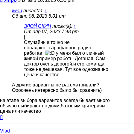
Япро
»
Вт апр 18, 2023 6:55 pm
Iwan
писал(а):
↑
Сб апр 08, 2023 6:01 pm
ЗЛОЙ СКИН
писал(а):
↑
Пт апр 07, 2023 7:48 pm
[
Случайные точно не
попадают...сарафанное радио
работает
у меня был отличный
живой пример работы Доганая. Сам
доктор очень дорогой,и его команда
тоже не дешевая. Тут все однозначно
цена и качество
А другие варианты не рассматривали?
Оооочень интересно было бы сравнить)
на этапе выбора вариантов всегда бывает много
обычно выбирают по двум базовым критериям
цена или качество
Вернуться
к
началу
Vlad