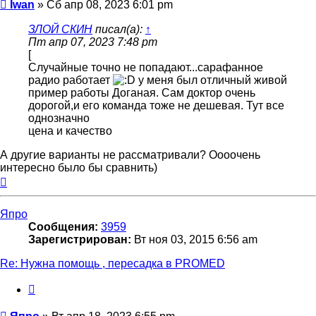
Сообщение
Iwan
»
Сб апр 08, 2023 6:01 pm
ЗЛОЙ СКИН
писал(а):
↑
Пт апр 07, 2023 7:48 pm
[
Случайные точно не попадают...сарафанное
радио работает
у меня был отличный живой
пример работы Доганая. Сам доктор очень
дорогой,и его команда тоже не дешевая. Тут все
однозначно
цена и качество
А другие варианты не рассматривали? Оооочень
интересно было бы сравнить)
Вернуться
к
началу
Япро
Сообщения:
3959
Зарегистрирован:
Вт ноя 03, 2015 6:56 am
Re: Нужна помощь , пересадка в PROMED
Цитата
Сообщение