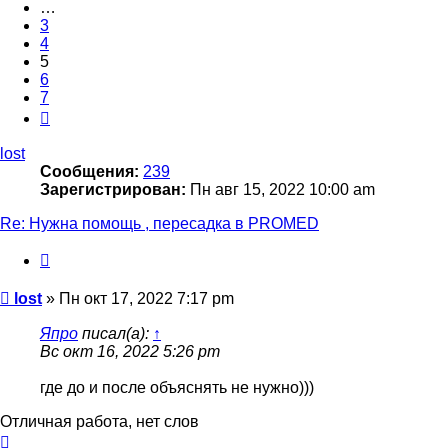
…
3
4
5
6
7
След.
lost
Сообщения:
239
Зарегистрирован:
Пн авг 15, 2022 10:00 am
Re: Нужна помощь , пересадка в PROMED
Цитата
Сообщение
lost
»
Пн окт 17, 2022 7:17 pm
Япро
писал(а):
↑
Вс окт 16, 2022 5:26 pm
где до и после объяснять не нужно)))
Отличная работа, нет слов
Вернуться