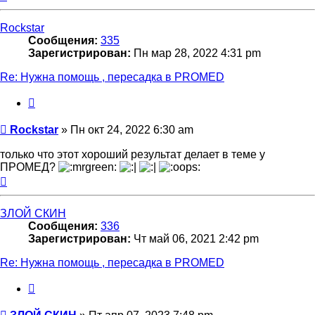
к
началу
Rockstar
Сообщения:
335
Зарегистрирован:
Пн мар 28, 2022 4:31 pm
Re: Нужна помощь , пересадка в PROMED
Цитата
Сообщение
Rockstar
»
Пн окт 24, 2022 6:30 am
только что этот хороший результат делает в теме у
ПРОМЕД?
Вернуться
к
началу
ЗЛОЙ СКИН
Сообщения:
336
Зарегистрирован:
Чт май 06, 2021 2:42 pm
Re: Нужна помощь , пересадка в PROMED
Цитата
Сообщение