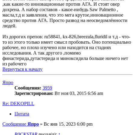
,как какие-то инновационные против АГА. И стоят овер
дохрена. А набор составов - какое-нибудь Saw Palmetto ,
масла,т.д и заявления, что это мега крутое,инновационное
средство против АГА. Просто развод на неосведомлённости
людей.
Из дорогих препов: ru58841, kx-826,breezula,fluridil и т.д - что-
то из этого только имеет смысл пробовать. Оно потенциально
рабочее, но плохо изучено или находится на стадиях
исследования. А так другого ,помимо
финастерида,дутастерида и миноксидила больше ничего нет
из рабочего
Вернуться к началу
Япро
Сообщения:
3959
Зарегистрирован:
Вт ноя 03, 2015 6:56 am
Re: DEKOPILL
Цитата
Сообщение
Япро
»
Вс янв 15, 2023 6:00 pm
R0CKSTAR
писал(а):
↑