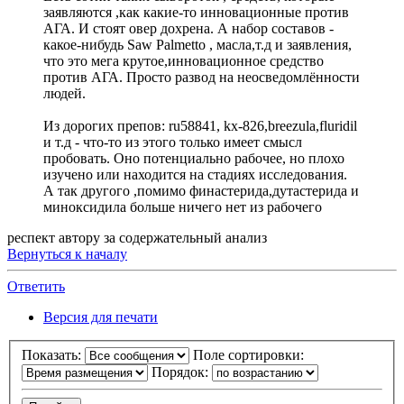
заявляются ,как какие-то инновационные против
АГА. И стоят овер дохрена. А набор составов -
какое-нибудь Saw Palmetto , масла,т.д и заявления,
что это мега крутое,инновационное средство
против АГА. Просто развод на неосведомлённости
людей.
Из дорогих препов: ru58841, kx-826,breezula,fluridil
и т.д - что-то из этого только имеет смысл
пробовать. Оно потенциально рабочее, но плохо
изучено или находится на стадиях исследования.
А так другого ,помимо финастерида,дутастерида и
миноксидила больше ничего нет из рабочего
респект автору за содержательный анализ
Вернуться к началу
Ответить
Версия для печати
Показать:
Поле сортировки:
Порядок: