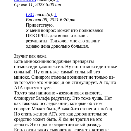
Ср янв 11, 2023 6:00 am
LSG
писал(а):
↑
Вт окт 05, 2021 6:20 pm
Приветствую.
У меня вопрос: может кто пользовался
DEKOPILL для волос и каковы
результаты. Трихолог мне его хвалит,
однако цена довольно большая.
Звучит как лажа
Есть миноксидилоподобные препараты -
стемоксидин,аминексил. Ну вот стемоксидин тоже
сильный. Ну опять же, самый сильный это
минокс. Синдром отмены возникает не только из-
за того,что это минокс ,и он стимулирует. А то,что
АГА присутствует.
То,что там написано - азелоиновая кислота,
блокирует 5альфа редуктазу. Это тоже чушь. Нет
как таковых исследований, которые об этом
говорят. Может быть,В какой-то степени как бад.
Но опять же,при АГА это как дополнительное
средство может быть. Я бы не тратил на это
деньги. Это просто маркетинговый развод.
Есть сотни таких сывороток , средств, которые