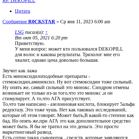
Re: DEKOPILL
Цитата
Сообщение
R0CKSTAR
»
Ср янв 11, 2023 6:00 am
LSG
писал(а):
↑
Вт окт 05, 2021 6:20 pm
Приветствую.
У меня вопрос: может кто пользовался DEKOPILL
для волос и каковы результаты. Трихолог мне его
хвалит, однако цена довольно большая.
Звучит как лажа
Есть миноксидилоподобные препараты -
стемоксидин,аминексил. Ну вот стемоксидин тоже сильный.
Ну опять же, самый сильный это минокс. Синдром отмены
возникает не только из-за того,что это минокс ,и он
стимулирует. А то,что АГА присутствует.
То,что там написано - азелоиновая кислота, блокирует 5альфа
редуктазу. Это тоже чушь. Нет как таковых исследований,
которые об этом говорят. Может быть,В какой-то степени как
бад. Но опять же,при АГА это как дополнительное средство
может быть. Я бы не тратил на это деньги. Это просто
маркетинговый развод.
Есть сотни таких сывороток , средств, которые заявляются