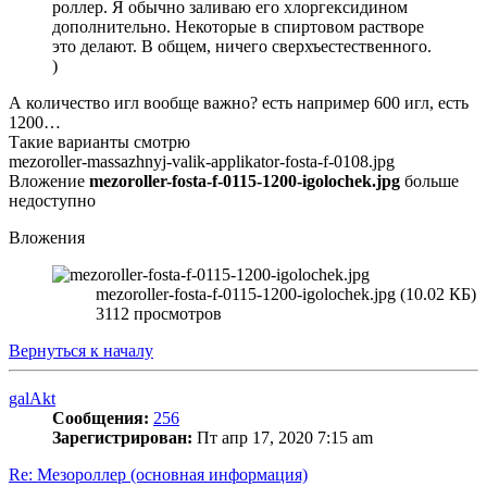
роллер. Я обычно заливаю его хлоргексидином
дополнительно. Некоторые в спиртовом растворе
это делают. В общем, ничего сверхъестественного.
)
А количество игл вообще важно? есть например 600 игл, есть
1200…
Такие варианты смотрю
mezoroller-massazhnyj-valik-applikator-fosta-f-0108.jpg
Вложение
mezoroller-fosta-f-0115-1200-igolochek.jpg
больше
недоступно
Вложения
mezoroller-fosta-f-0115-1200-igolochek.jpg (10.02 КБ)
3112 просмотров
Вернуться к началу
galAkt
Сообщения:
256
Зарегистрирован:
Пт апр 17, 2020 7:15 am
Re: Мезороллер (основная информация)