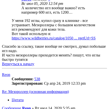
Вс июл 05, 2020 12:54 pm
А количество игл вообще важно? есть
например 600 игл, есть 1200…
У меня 192 иглы, купил сразу в клинике - все
устраивает. Мезороллеры с большим количеством
игл рекомендуют для кожи тела.
Вот такой использую я:
https://www.wildberries.ru/catalog/1050 ... rgetUrl=SS
Спасибо за ссылку, такие вообще не смотрел, думал побольше
игл надо.
И часто мезороллеры приходится менять? пишут, что иглы
быстро тупятся
Вернуться к началу
Reon
Сообщения:
538
Зарегистрирован:
Ср апр 24, 2019 12:33 pm
Re: Мезороллер (основная информация)
Цитата
Сообщение
Reon
»
Вт июл 14, 2020 5:35 am