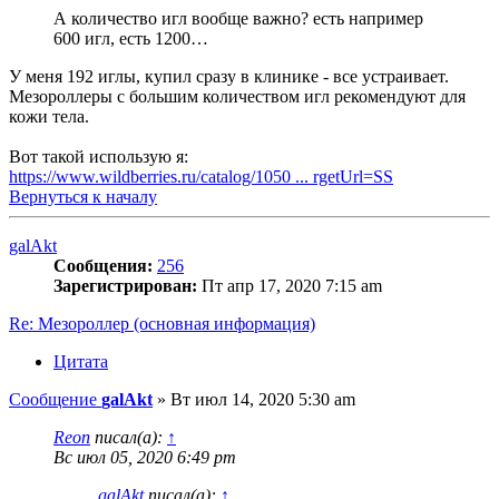
А количество игл вообще важно? есть например
600 игл, есть 1200…
У меня 192 иглы, купил сразу в клинике - все устраивает.
Мезороллеры с большим количеством игл рекомендуют для
кожи тела.
Вот такой использую я:
https://www.wildberries.ru/catalog/1050 ... rgetUrl=SS
Вернуться к началу
galAkt
Сообщения:
256
Зарегистрирован:
Пт апр 17, 2020 7:15 am
Re: Мезороллер (основная информация)
Цитата
Сообщение
galAkt
»
Вт июл 14, 2020 5:30 am
Reon
писал(а):
↑
Вс июл 05, 2020 6:49 pm
galAkt
писал(а):
↑