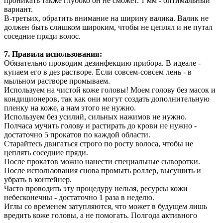
проникать также глубоко он не сможет. 1 мм - оптимальный
вариант.
В-третьих, обратить внимание на ширину валика. Валик не
должен быть слишком широким, чтобы не цеплял и не путал
соседние пряди волос.
7. Правила использования:
Обязательно проводим дезинфекцию прибора. В идеале -
купаем его в дез растворе. Если совсем-совсем лень - в
мыльном растворе промываем.
Используем на чистой коже головы! Моем голову без масок и
кондиционеров, так как они могут создать дополнительную
пленку на коже, а нам этого не нужно.
Используем без усилий, сильных нажимов не нужно.
Полчаса мучить голову и растирать до крови не нужно -
достаточно 5 прокатов по каждой области.
Старайтесь двигаться строго по росту волоса, чтобы не
цеплять соседние пряди.
После прокатов можно нанести специальные сыворотки.
После использования снова промыть роллер, высушить и
убрать в контейнер.
Часто проводить эту процедуру нельзя, ресурсы кожи
небесконечны - достаточно 1 раза в неделю.
Иглы со временем затупляются, что может в будущем лишь
вредить коже головы, а не помогать. Полгода активного