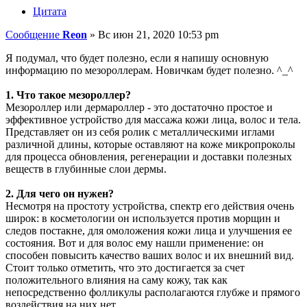
Цитата
Сообщение
Reon
»
Вс июн 21, 2020 10:53 pm
Я подумал, что будет полезно, если я напишу основную
информацию по мезороллерам. Новичкам будет полезно. ^_^
1. Что такое мезороллер?
Мезороллер или дермароллер - это достаточно простое и
эффективное устройство для массажа кожи лица, волос и тела.
Представляет он из себя ролик с металлическими иглами
различной длины, которые оставляют на коже микропроколы
для процесса обновления, регенерации и доставки полезных
веществ в глубинные слои дермы.
2. Для чего он нужен?
Несмотря на простоту устройства, спектр его действия очень
широк: в косметологии он используется против морщин и
следов постакне, для омоложения кожи лица и улучшения ее
состояния. Вот и для волос ему нашли применение: он
способен повысить качество ваших волос и их внешний вид.
Стоит только отметить, что это достигается за счет
положительного влияния на саму кожу, так как
непосредственно фолликулы располагаются глубже и прямого
воздействия на них нет.