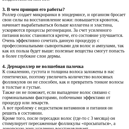
3. В чем принцип его работы?
Роллер создает микроранки в эпидермисе, и организм бросает
свои силы на восстановление кожи: повышается кровоток,
начинает вырабатываться больше коллагена и эластина,
ускоряются процессы регенерации. За счет усиленного
питания волос становится крепче, его состояние улучшается.
Очень эффективно сочетать данную процедуру с
профессиональными сыворотками для волос и ампулами, так
как их польза будет выше: полезные вещества смогут попасть
в более глубокие слои дермы.
4. Дермароллер не волшебная палочка
К сожалению, густота и толщина волоса заложены в нас
генетически, поэтому увеличить количество волосяных
фолликулов он не способен, как и превратить тонкие волосы
в толстые и густые.
Также он не поможет, если выпадение волос связано с
гормональными факторами, побочными эффектами от
процедур или лекарств.
А вот проблему с недостатком витаминов и питания он
решить в состоянии.
Кроме того, после пересадки волос (где-то с 3 месяца) он
стимулирует пересаженные фолликулы «просыпаться», а
донорскую зону усиленно восстанавливает.