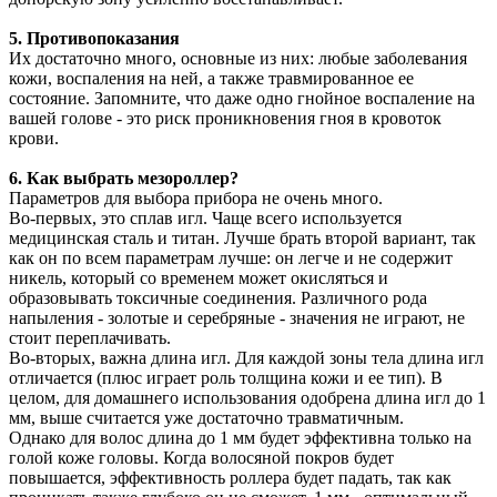
5. Противопоказания
Их достаточно много, основные из них: любые заболевания
кожи, воспаления на ней, а также травмированное ее
состояние. Запомните, что даже одно гнойное воспаление на
вашей голове - это риск проникновения гноя в кровоток
крови.
6. Как выбрать мезороллер?
Параметров для выбора прибора не очень много.
Во-первых, это сплав игл. Чаще всего используется
медицинская сталь и титан. Лучше брать второй вариант, так
как он по всем параметрам лучше: он легче и не содержит
никель, который со временем может окисляться и
образовывать токсичные соединения. Различного рода
напыления - золотые и серебряные - значения не играют, не
стоит переплачивать.
Во-вторых, важна длина игл. Для каждой зоны тела длина игл
отличается (плюс играет роль толщина кожи и ее тип). В
целом, для домашнего использования одобрена длина игл до 1
мм, выше считается уже достаточно травматичным.
Однако для волос длина до 1 мм будет эффективна только на
голой коже головы. Когда волосяной покров будет
повышается, эффективность роллера будет падать, так как