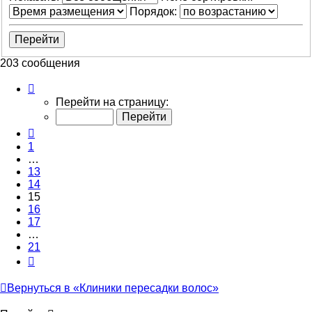
Порядок:
203 сообщения
Страница
15
Перейти на страницу:
из
21
Пред.
1
…
13
14
15
16
17
…
21
След.
Вернуться в «Клиники пересадки волос»