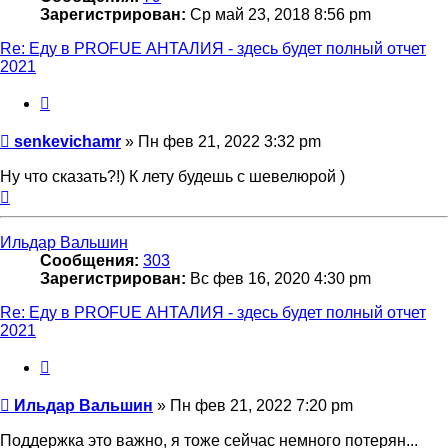
Зарегистрирован:
Ср май 23, 2018 8:56 pm
Re: Еду в PROFUE АНТАЛИЯ - здесь будет полный отчет
2021
Цитата
Сообщение
senkevichamr
»
Пн фев 21, 2022 3:32 pm
Ну что сказать?!) К лету будешь с шевелюрой )
Вернуться
к
началу
Ильдар Вальшин
Сообщения:
303
Зарегистрирован:
Вс фев 16, 2020 4:30 pm
Re: Еду в PROFUE АНТАЛИЯ - здесь будет полный отчет
2021
Цитата
Сообщение
Ильдар Вальшин
»
Пн фев 21, 2022 7:20 pm
Поддержка это важно, я тоже сейчас немного потерян...