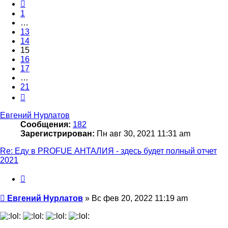
Пред.
1
…
13
14
15
16
17
…
21
След.
Евгений Нурлатов
Сообщения:
182
Зарегистрирован:
Пн авг 30, 2021 11:31 am
Re: Еду в PROFUE АНТАЛИЯ - здесь будет полный отчет
2021
Цитата
Сообщение
Евгений Нурлатов
»
Вс фев 20, 2022 11:19 am