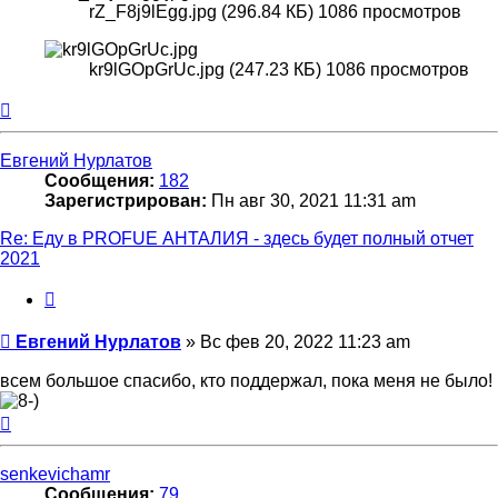
rZ_F8j9lEgg.jpg (296.84 КБ) 1086 просмотров
kr9lGOpGrUc.jpg (247.23 КБ) 1086 просмотров
Вернуться
к
началу
Евгений Нурлатов
Сообщения:
182
Зарегистрирован:
Пн авг 30, 2021 11:31 am
Re: Еду в PROFUE АНТАЛИЯ - здесь будет полный отчет
2021
Цитата
Сообщение
Евгений Нурлатов
»
Вс фев 20, 2022 11:23 am
всем большое спасибо, кто поддержал, пока меня не было!
Вернуться
к
началу
senkevichamr
Сообщения:
79