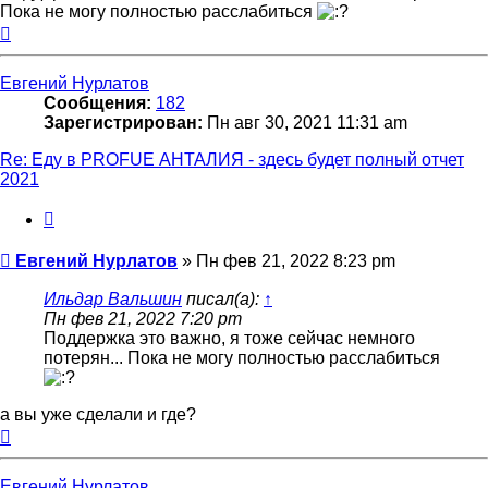
Пока не могу полностью расслабиться
Вернуться
к
началу
Евгений Нурлатов
Сообщения:
182
Зарегистрирован:
Пн авг 30, 2021 11:31 am
Re: Еду в PROFUE АНТАЛИЯ - здесь будет полный отчет
2021
Цитата
Сообщение
Евгений Нурлатов
»
Пн фев 21, 2022 8:23 pm
Ильдар Вальшин
писал(а):
↑
Пн фев 21, 2022 7:20 pm
Поддержка это важно, я тоже сейчас немного
потерян... Пока не могу полностью расслабиться
а вы уже сделали и где?
Вернуться
к
началу
Евгений Нурлатов