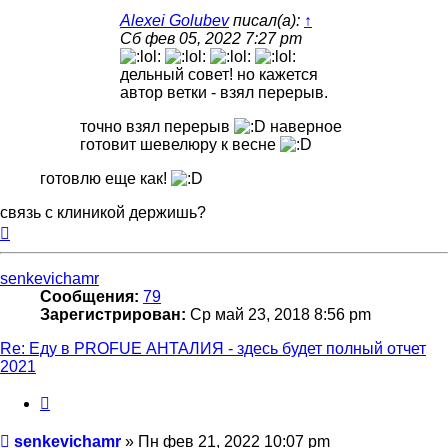
Alexei Golubev
писал(а):
↑
Сб фев 05, 2022 7:27 pm
дельный совет! но кажется
автор ветки - взял перерыв.
точно взял перерыв
наверное
готовит шевелюру к весне
готовлю еще как!
связь с клиникой держишь?
Вернуться
к
началу
senkevichamr
Сообщения:
79
Зарегистрирован:
Ср май 23, 2018 8:56 pm
Re: Еду в PROFUE АНТАЛИЯ - здесь будет полный отчет
2021
Цитата
Сообщение
senkevichamr
»
Пн фев 21, 2022 10:07 pm