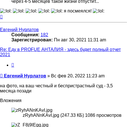
через 4-5 месяцев такой жизни отпустит...
я посмеялся!
Вернуться
к
началу
Евгений Нурлатов
Сообщения:
182
Зарегистрирован:
Пн авг 30, 2021 11:31 am
Re: Еду в PROFUE АНТАЛИЯ - здесь будет полный отчет
2021
Цитата
Сообщение
Евгений Нурлатов
»
Вс фев 20, 2022 11:23 am
на фото, на ваш честный и беспристрастный суд - 3,5
месяца позади
Вложения
zRyhANnKAvI.jpg (247.33 КБ) 1086 просмотров