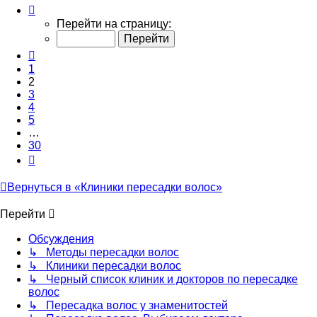
Страница
2
Перейти на страницу:
из
30
Пред.
1
2
3
4
5
…
30
След.
Вернуться в «Клиники пересадки волос»
Перейти
Обсуждения
↳ Методы пересадки волос
↳ Клиники пересадки волос
↳ Черный список клиник и докторов по пересадке
волос
↳ Пересадка волос у знаменитостей