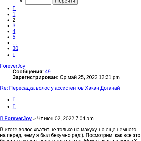
30
Пред.
1
2
3
4
5
…
30
След.
ForeverJoy
Сообщения:
49
Зарегистрирован:
Ср май 25, 2022 12:31 pm
Re: Пересадка волос у ассистентов Хакан Доганай
Цитата
Сообщение
ForeverJoy
»
Чт июн 02, 2022 7:04 am
В итоге волос хватит не только на макуху, но еще немного
на перед, чему я был безумно рад:). Посмотрим, как все это
будет выглядеть через полгода год. Может удастся через 3-