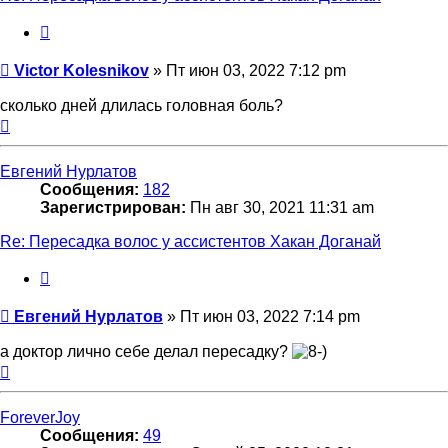
Цитата
Сообщение
Victor Kolesnikov
»
Пт июн 03, 2022 7:12 pm
сколько дней длилась головная боль?
Вернуться
к
началу
Евгений Нурлатов
Сообщения:
182
Зарегистрирован:
Пн авг 30, 2021 11:31 am
Re: Пересадка волос у ассистентов Хакан Доганай
Цитата
Сообщение
Евгений Нурлатов
»
Пт июн 03, 2022 7:14 pm
а доктор лично себе делал пересадку?
Вернуться
к
началу
ForeverJoy
Сообщения:
49