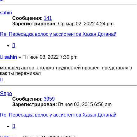
к
началу
sahin
Сообщения:
141
Зарегистрирован:
Ср мар 02, 2022 4:24 pm
Re: Пересадка волос у ассистентов Хакан Доганай
Цитата
Сообщение
sahin
»
Пт июн 03, 2022 7:30 pm
молодец автор. столько трудностей прошел, представляю
как ты переживал
Вернуться
к
началу
Япро
Сообщения:
3959
Зарегистрирован:
Вт ноя 03, 2015 6:56 am
Re: Пересадка волос у ассистентов Хакан Доганай
Цитата
Сообщение