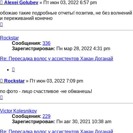
Сообщение
Alexei Golubev
»
Пт июн 03, 2022 6:57 pm
обожаю такие подробные отчеты! позитив, не без волнений
и переживаний конечно
Вернуться
к
началу
Rockstar
Сообщения:
336
Зарегистрирован:
Пн мар 28, 2022 4:31 pm
Re: Пересадка волос у ассистентов Хакан Доганай
Цитата
Сообщение
Rockstar
»
Пт июн 03, 2022 7:09 pm
по фото - лицо счастливое -не обманешь!
Вернуться
к
началу
Victor Kolesnikov
Сообщения:
229
Зарегистрирован:
Пн авг 30, 2021 10:38 am
Re: Пересадка волос у ассистентов Хакан Доганай