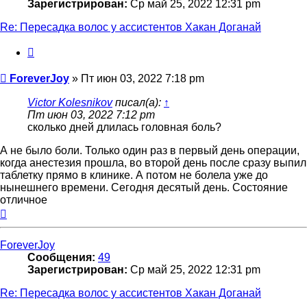
Зарегистрирован:
Ср май 25, 2022 12:31 pm
Re: Пересадка волос у ассистентов Хакан Доганай
Цитата
Сообщение
ForeverJoy
»
Пт июн 03, 2022 7:18 pm
Victor Kolesnikov
писал(а):
↑
Пт июн 03, 2022 7:12 pm
сколько дней длилась головная боль?
А не было боли. Только один раз в первый день операции,
когда анестезия прошла, во второй день после сразу выпил
таблетку прямо в клинике. А потом не болела уже до
нынешнего времени. Сегодня десятый день. Состояние
отличное
Вернуться
к
началу
ForeverJoy
Сообщения:
49
Зарегистрирован:
Ср май 25, 2022 12:31 pm
Re: Пересадка волос у ассистентов Хакан Доганай