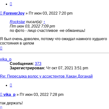
Цитата
Сообщение
ForeverJoy
»
Пт июн 03, 2022 7:20 pm
Rockstar
писал(а):
↑
Пт июн 03, 2022 7:09 pm
по фото - лицо счастливое -не обманешь!
Я был очень доволен, потому что ожидал намного худшего
состояния в целом
Вернуться
к
началу
vika_p
Сообщения:
373
Зарегистрирован:
Чт окт 07, 2021 3:51 pm
Re: Пересадка волос у ассистентов Хакан Доганай
Цитата
Сообщение
vika_p
»
Пт июн 03, 2022 7:28 pm
так держать!
Вернуться