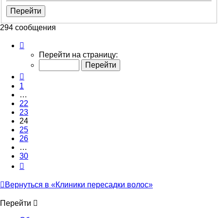
294 сообщения
Страница
24
Перейти на страницу:
из
30
Пред.
1
…
22
23
24
25
26
…
30
След.
Вернуться в «Клиники пересадки волос»
Перейти