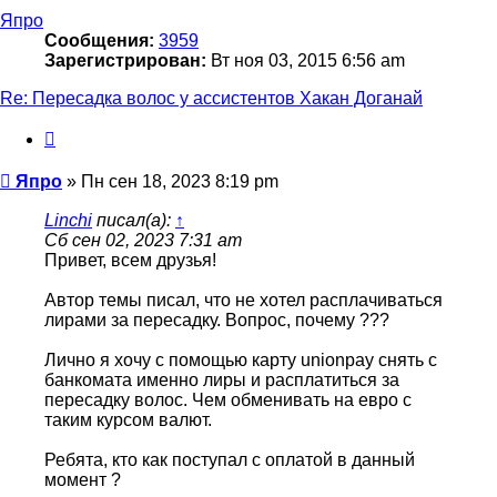
началу
Япро
Сообщения:
3959
Зарегистрирован:
Вт ноя 03, 2015 6:56 am
Re: Пересадка волос у ассистентов Хакан Доганай
Цитата
Сообщение
Япро
»
Пн сен 18, 2023 8:19 pm
Linchi
писал(а):
↑
Сб сен 02, 2023 7:31 am
Привет, всем друзья!
Автор темы писал, что не хотел расплачиваться
лирами за пересадку. Вопрос, почему ???
Лично я хочу с помощью карту unionpay снять с
банкомата именно лиры и расплатиться за
пересадку волос. Чем обменивать на евро с
таким курсом валют.
Ребята, кто как поступал с оплатой в данный
момент ?