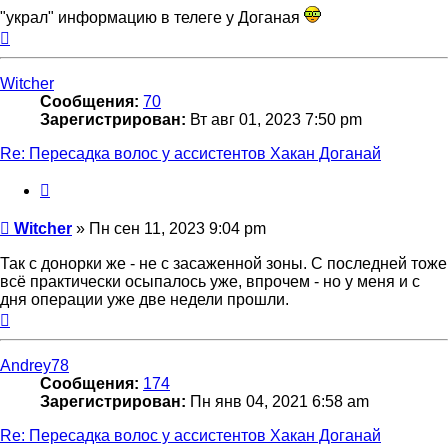
"украл" информацию в телеге у Доганая
Вернуться
к
началу
Witcher
Сообщения:
70
Зарегистрирован:
Вт авг 01, 2023 7:50 pm
Re: Пересадка волос у ассистентов Хакан Доганай
Цитата
Сообщение
Witcher
»
Пн сен 11, 2023 9:04 pm
Так с донорки же - не с засаженной зоны. С последней тоже
всё практически осыпалось уже, впрочем - но у меня и с
дня операции уже две недели прошли.
Вернуться
к
началу
Andrey78
Сообщения:
174
Зарегистрирован:
Пн янв 04, 2021 6:58 am
Re: Пересадка волос у ассистентов Хакан Доганай