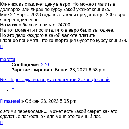
Клиника выставляет цену в евро. Но можно платить в
долларах или лирах по курсу какой укажет клиника.
Мне 27 марта 2023 года выставили предоплату 1200 евро,
я переводил евро.
Но можно было и в лирах, 24700
На тот момент я посчитал что в евро было выгоднее.
Но это дело каждого в какой валюте платить.
Главное понимать что конвертация будет по курсу клиники.
Вернуться
к
началу
maretel
Сообщения:
270
Зарегистрирован:
Вт ноя 23, 2021 6:58 pm
Re: Пересадка волос у ассистентов Хакан Доганай
Цитата
Сообщение
maretel
»
Сб сен 23, 2023 5:05 pm
с этими переводами.... может есть какой секрет, как это
сделать с легкостью? для меня это темный лес
Вернуться
к