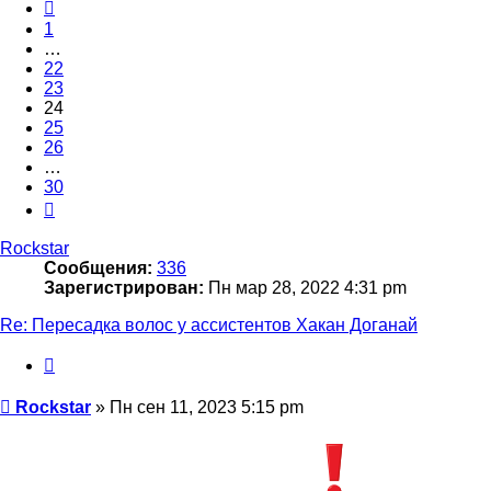
Пред.
1
…
22
23
24
25
26
…
30
След.
Rockstar
Сообщения:
336
Зарегистрирован:
Пн мар 28, 2022 4:31 pm
Re: Пересадка волос у ассистентов Хакан Доганай
Цитата
Сообщение
Rockstar
»
Пн сен 11, 2023 5:15 pm