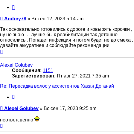
Цитата
Сообщение
Andrey78
»
Вт сен 12, 2023 5:14 am
Так основательно готовились к дороге и ковырять корочки ,
ну не знаю … лучше бы к реабилитации так дотошно
относились . Попадет инфекция и потом будет не до смеха ,
давайте аккуратнее и соблюдайте рекомендации
Вернуться
к
началу
Alexei Golubev
Сообщения:
1151
Зарегистрирован:
Пт авг 27, 2021 7:35 am
Re: Пересадка волос у ассистентов Хакан Доганай
Цитата
Сообщение
Alexei Golubev
»
Вс сен 17, 2023 9:25 am
неответсвенно
Вернуться
к