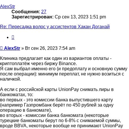
началу
AlexStr
Сообщения:
27
Зарегистрирован:
Ср сен 13, 2023 1:51 pm
Re: Пересадка волос у ассистентов Хакан Доганай
Цитата
Сообщение
AlexStr
»
Вт сен 26, 2023 7:54 am
Клиника предлагает как один из вариантов оплаты -
криптоплатёж через биржу Binance.
Я сам выбрал именно его (и предоплату и основную сумму
после операции): минимум переплат, не нужно возиться с
наличкой.
А если с российской карты UnionPay снимать лиры в
банкоматах, то:
во первых - это комиссии банка выпустившего карту
(например Газпромбанк берёт по 450 рублей за одну
операцию в банкомате),
во вторых - комиссии банка банкомата (некоторые
турецкие банкоматы берут по 6-8% с снимаемой суммы,
вроде BBVA, некоторые вообще не принимают UnionPay