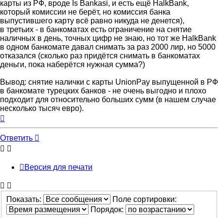
карты из РФ, вроде Is Bankasi, и есть ещё HalkBank,
который комиссии не берёт, но комиссия банка
выпустившего карту всё равно никуда не денется),
в третьих - в банкоматах есть ограничение на снятие
наличных в день, точных цифр не знаю, но тот же HalkBank
в одном банкомате давал снимать за раз 2000 лир, но 5000
отказался (сколько раз придётся снимать в банкоматах
деньги, пока наберётся нужная сумма?)
Вывод: снятие налички с карты UnionPay выпущенной в РФ
в банкомате турецких банков - не очень выгодно и плохо
подходит для относительно больших сумм (в нашем случае
несколько тысяч евро).
Вернуться
к
началу
Ответить
Версия для печати
Показать:
Поле сортировки:
Порядок: