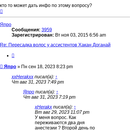
кто то может дать инфо по этому вопросу?
Вернуться
к
началу
Япро
Сообщения:
3959
Зарегистрирован:
Вт ноя 03, 2015 6:56 am
Re: Пересадка волос у ассистентов Хакан Доганай
Цитата
Сообщение
Япро
»
Пн сен 18, 2023 8:23 pm
xxHerakxx
писал(а):
↑
Чт авг 31, 2023 7:49 pm
Япро
писал(а):
↑
Чт авг 31, 2023 7:19 pm
xHerakx
писал(а):
↑
Вт авг 29, 2023 11:07 pm
У меня вопрос. Как
переживаются два дня
анестезии ? Второй день по