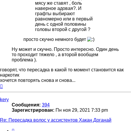
мясу же ставят , боль
наверное адовая?. И
графты выбирают
равномерно или в первый
день с одной половины
головы второй с другой ?
просто скучно немного будет
Ну может и скучно. Просто интересно. Один день
то проходит тяжело , а второй вообщем
проблема ).
говорят, что пересадка в какой то момент становится как
наркотик
хочется повторять снова и снова...
Вернуться
к
началу
kery
Сообщения:
394
Зарегистрирован:
Пн ноя 29, 2021 7:33 pm
Re: Пересадка волос у ассистентов Хакан Доганай
Цитата