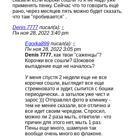
применять пенку. Сейчас что то говорить ещё
рано, через месяцев пять можно будет сказать,
что там "пробивается" .
Denis 7777
писал(а):
↑
Пн ноя 28, 2022 3:40 pm
Egorka899
писал(а):
↑
Пн ноя 28, 2022 3:05 pm
Denis 7777
, как твои "саженцы"?
Корочки все сошли? Шоковое
выпадение еще не началось?
У меня спустя 2 недели еще не все
корочки сошли, выглядит все еще
стремновато и зудит, сыпится с бошки
периодически.. а затылок уже чист и
зарос ))) Отправлял фото в клинику -
тем не менее сказали, все отлично и
все идет своим чередом. Спросил,
можно ли 2 раза мыть, ответили - что
причин для этого нет, мыть 1 раз.
Пены еще много, шампуня так
вообще очень много во флаконе.