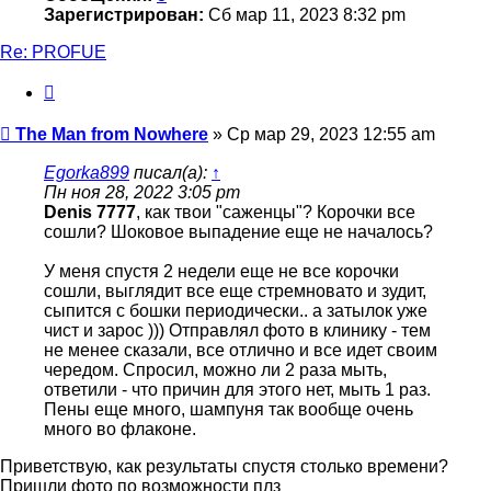
Зарегистрирован:
Сб мар 11, 2023 8:32 pm
Re: PROFUE
Цитата
Сообщение
The Man from Nowhere
»
Ср мар 29, 2023 12:55 am
Egorka899
писал(а):
↑
Пн ноя 28, 2022 3:05 pm
Denis 7777
, как твои "саженцы"? Корочки все
сошли? Шоковое выпадение еще не началось?
У меня спустя 2 недели еще не все корочки
сошли, выглядит все еще стремновато и зудит,
сыпится с бошки периодически.. а затылок уже
чист и зарос ))) Отправлял фото в клинику - тем
не менее сказали, все отлично и все идет своим
чередом. Спросил, можно ли 2 раза мыть,
ответили - что причин для этого нет, мыть 1 раз.
Пены еще много, шампуня так вообще очень
много во флаконе.
Приветствую, как результаты спустя столько времени?
Пришли фото по возможности плз