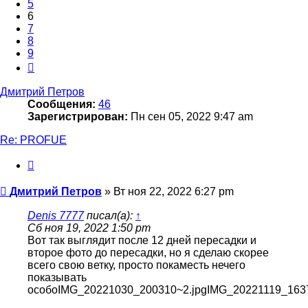
5
6
7
8
9
След.
Дмитрий Петров
Сообщения:
46
Зарегистрирован:
Пн сен 05, 2022 9:47 am
Re: PROFUE
Цитата
Сообщение
Дмитрий Петров
»
Вт ноя 22, 2022 6:27 pm
Denis 7777
писал(а):
↑
Сб ноя 19, 2022 1:50 pm
Вот так выглядит после 12 дней пересадки и
второе фото до пересадки, но я сделаю скорее
всего свою ветку, просто покаместь нечего
показывать
особоIMG_20221030_200310~2.jpgIMG_20221119_1637