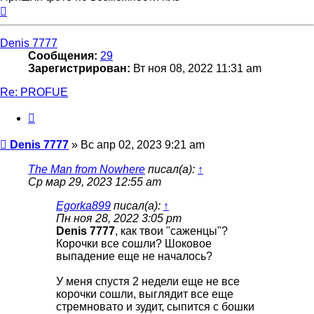
Вернуться
к
началу
Denis 7777
Сообщения:
29
Зарегистрирован:
Вт ноя 08, 2022 11:31 am
Re: PROFUE
Цитата
Сообщение
Denis 7777
»
Вс апр 02, 2023 9:21 am
The Man from Nowhere
писал(а):
↑
Ср мар 29, 2023 12:55 am
Egorka899
писал(а):
↑
Пн ноя 28, 2022 3:05 pm
Denis 7777
, как твои "саженцы"?
Корочки все сошли? Шоковое
выпадение еще не началось?
У меня спустя 2 недели еще не все
корочки сошли, выглядит все еще
стремновато и зудит, сыпится с бошки