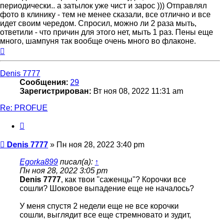
периодически.. а затылок уже чист и зарос ))) Отправлял
фото в клинику - тем не менее сказали, все отлично и все
идет своим чередом. Спросил, можно ли 2 раза мыть,
ответили - что причин для этого нет, мыть 1 раз. Пены еще
много, шампуня так вообще очень много во флаконе.
Вернуться
к
началу
Denis 7777
Сообщения:
29
Зарегистрирован:
Вт ноя 08, 2022 11:31 am
Re: PROFUE
Цитата
Сообщение
Denis 7777
»
Пн ноя 28, 2022 3:40 pm
Egorka899
писал(а):
↑
Пн ноя 28, 2022 3:05 pm
Denis 7777
, как твои "саженцы"? Корочки все
сошли? Шоковое выпадение еще не началось?
У меня спустя 2 недели еще не все корочки
сошли, выглядит все еще стремновато и зудит,