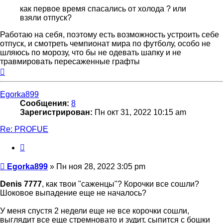
как первое время спасались от холода ? или
взяли отпуск?
Работаю на себя, поэтому есть возможность устроить себе
отпуск, и смотреть чемпионат мира по футболу, особо не
шляюсь по морозу, что бы не одевать шапку и не
травмировать пересаженные графты
Вернуться
к
началу
Egorka899
Сообщения:
8
Зарегистрирован:
Пн окт 31, 2022 10:15 am
Re: PROFUE
Цитата
Сообщение
Egorka899
»
Пн ноя 28, 2022 3:05 pm
Denis 7777
, как твои "саженцы"? Корочки все сошли?
Шоковое выпадение еще не началось?
У меня спустя 2 недели еще не все корочки сошли,
выглядит все еще стремновато и зудит, сыпится с бошки