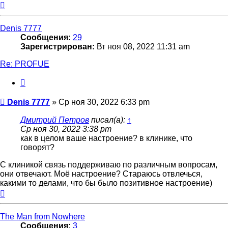
Вернуться
к
началу
Denis 7777
Сообщения:
29
Зарегистрирован:
Вт ноя 08, 2022 11:31 am
Re: PROFUE
Цитата
Сообщение
Denis 7777
»
Ср ноя 30, 2022 6:33 pm
Дмитрий Петров
писал(а):
↑
Ср ноя 30, 2022 3:38 pm
как в целом ваше настроение? в клинике, что
говорят?
С клиникой связь поддерживаю по различным вопросам,
они отвечают. Моё настроение? Стараюсь отвлечься,
какими то делами, что бы было позитивное настроение)
Вернуться
к
началу
The Man from Nowhere
Сообщения:
3