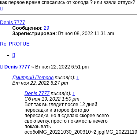
как первое время спасались от холода ? или взяли отпуск?
Вернуться
к
началу
Denis 7777
Сообщения:
29
Зарегистрирован:
Вт ноя 08, 2022 11:31 am
Re: PROFUE
Цитата
Сообщение
Denis 7777
»
Вт ноя 22, 2022 6:51 pm
Дмитрий Петров
писал(а):
↑
Вт ноя 22, 2022 6:27 pm
Denis 7777
писал(а):
↑
Сб ноя 19, 2022 1:50 pm
Вот так выглядит после 12 дней
пересадки и второе фото до
пересадки, но я сделаю скорее всего
свою ветку, просто покаместь нечего
показывать
особоIMG_20221030_200310~2.jpgIMG_20221119