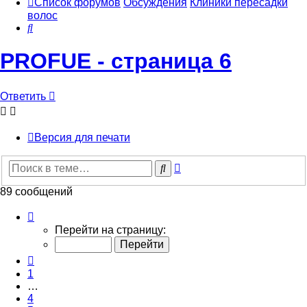
Список форумов
Обсуждения
Клиники пересадки
волос
Поиск
PROFUE - страница 6
Ответить
Версия для печати
Расширенный
Поиск
поиск
89 сообщений
Страница
6
Перейти на страницу:
из
9
Пред.
1
…
4