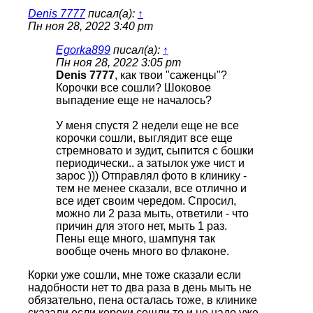
Denis 7777
писал(а):
↑
Пн ноя 28, 2022 3:40 pm
Egorka899
писал(а):
↑
Пн ноя 28, 2022 3:05 pm
Denis 7777
, как твои "саженцы"?
Корочки все сошли? Шоковое
выпадение еще не началось?
У меня спустя 2 недели еще не все
корочки сошли, выглядит все еще
стремновато и зудит, сыпится с бошки
периодически.. а затылок уже чист и
зарос ))) Отправлял фото в клинику -
тем не менее сказали, все отлично и
все идет своим чередом. Спросил,
можно ли 2 раза мыть, ответили - что
причин для этого нет, мыть 1 раз.
Пены еще много, шампуня так
вообще очень много во флаконе.
Корки уже сошли, мне тоже сказали если
надобности нет то два раза в день мыть не
обязательно, пена осталась тоже, в клинике
сказали если короки сошли то и не надо уже