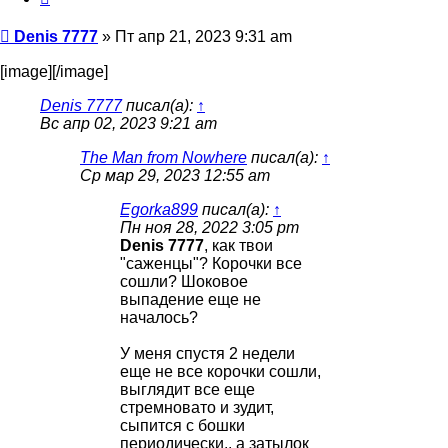
Сообщение
Denis 7777
»
Пт апр 21, 2023 9:31 am
[image][/image]
Denis 7777
писал(а):
↑
Вс апр 02, 2023 9:21 am
The Man from Nowhere
писал(а):
↑
Ср мар 29, 2023 12:55 am
Egorka899
писал(а):
↑
Пн ноя 28, 2022 3:05 pm
Denis 7777
, как твои
"саженцы"? Корочки все
сошли? Шоковое
выпадение еще не
началось?
У меня спустя 2 недели
еще не все корочки сошли,
выглядит все еще
стремновато и зудит,
сыпится с бошки
периодически.. а затылок