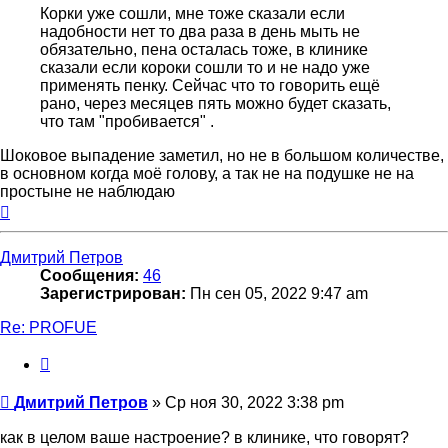
Корки уже сошли, мне тоже сказали если
надобности нет то два раза в день мыть не
обязательно, пена осталась тоже, в клинике
сказали если короки сошли то и не надо уже
применять пенку. Сейчас что то говорить ещё
рано, через месяцев пять можно будет сказать,
что там "пробивается" .
Шоковое выпадение заметил, но не в большом количестве,
в основном когда моё голову, а так не на подушке не на
простыне не наблюдаю
Вернуться
к
началу
Дмитрий Петров
Сообщения:
46
Зарегистрирован:
Пн сен 05, 2022 9:47 am
Re: PROFUE
Цитата
Сообщение
Дмитрий Петров
»
Ср ноя 30, 2022 3:38 pm
как в целом ваше настроение? в клинике, что говорят?