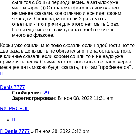
сыпится с бошки периодически.. а затылок уже
чист и зарос ))) Отправлял фото в клинику - тем
не менее сказали, все отлично и все идет своим
чередом. Спросил, можно ли 2 раза мыть,
ответили - что причин для этого нет, мыть 1 раз.
Пены еще много, шампуня так вообще очень
много во флаконе.
Корки уже сошли, мне тоже сказали если надобности нет то
два раза в день мыть не обязательно, пена осталась тоже,
в клинике сказали если короки сошли то и не надо уже
применять пенку. Сейчас что то говорить ещё рано, через
месяцев пять можно будет сказать, что там "пробивается" .
Вернуться
к
началу
Denis 7777
Сообщения:
29
Зарегистрирован:
Вт ноя 08, 2022 11:31 am
Re: PROFUE
Цитата
Сообщение
Denis 7777
»
Пн ноя 28, 2022 3:42 pm