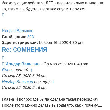
блокирующих действие ДГТ, - все это сильно влияет на
то, каким вы будете в зеркале спустя пару лет.
Вернуться
к
началу
Ильдар Вальшин
Сообщения:
303
Зарегистрирован:
Вс фев 16, 2020 4:30 pm
Re: СОМНЕНИЯ
Цитата
Сообщение
Ильдар Вальшин
»
Ср мар 25, 2020 6:40 pm
Reon
писал(а):
↑
Ср мар 25, 2020 6:28 pm
Ильдар Вальшин
писал(а):
↑
Ср мар 25, 2020 5:16 pm
Главный вопрос где была сделана такая пересадка?
После этого можно делать выводы что, как и почему....