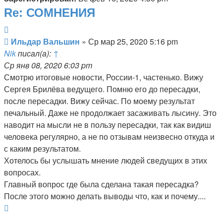
Re: СОМНЕНИЯ
Цитата
Сообщение
Ильдар Вальшин
»
Ср мар 25, 2020 5:16 pm
Nik
писал(а):
↑
Ср янв 08, 2020 6:03 pm
Смотрю итоговые новости, России-1, частенько. Вижу
Сергея Брилёва ведущего. Помню его до пересадки,
после пересадки. Вижу сейчас. По моему результат
печальный. Даже не продолжает засаживать лысину. Это
наводит на мысли не в пользу пересадки, так как видиш
человека регулярно, а не по отзывам неизвесно откуда и
с каким результатом.
Хотелось бы услышать мнение людей сведущих в этих
вопросах.
Главный вопрос где была сделана такая пересадка?
После этого можно делать выводы что, как и почему....
Вернуться
к