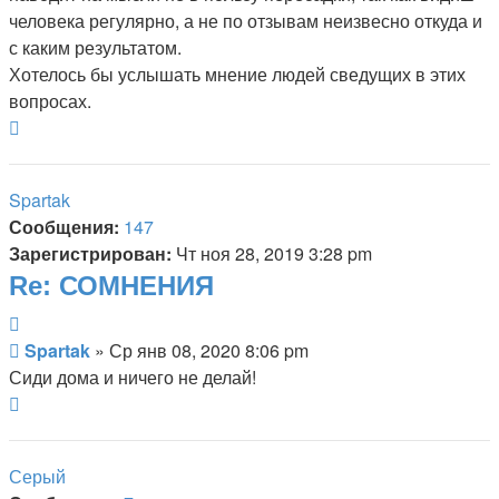
человека регулярно, а не по отзывам неизвесно откуда и
с каким результатом.
Хотелось бы услышать мнение людей сведущих в этих
вопросах.
Вернуться
к
началу
Spartak
Сообщения:
147
Зарегистрирован:
Чт ноя 28, 2019 3:28 pm
Re: СОМНЕНИЯ
Цитата
Сообщение
Spartak
»
Ср янв 08, 2020 8:06 pm
Сиди дома и ничего не делай!
Вернуться
к
началу
Серый