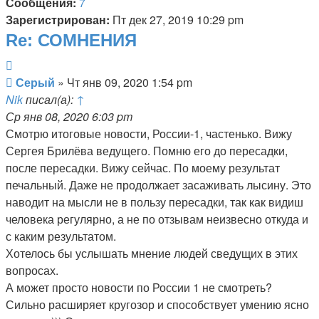
Сообщения:
7
Зарегистрирован:
Пт дек 27, 2019 10:29 pm
Re: СОМНЕНИЯ
Цитата
Сообщение
Серый
»
Чт янв 09, 2020 1:54 pm
Nik
писал(а):
↑
Ср янв 08, 2020 6:03 pm
Смотрю итоговые новости, России-1, частенько. Вижу
Сергея Брилёва ведущего. Помню его до пересадки,
после пересадки. Вижу сейчас. По моему результат
печальный. Даже не продолжает засаживать лысину. Это
наводит на мысли не в пользу пересадки, так как видиш
человека регулярно, а не по отзывам неизвесно откуда и
с каким результатом.
Хотелось бы услышать мнение людей сведущих в этих
вопросах.
А может просто новости по России 1 не смотреть?
Сильно расширяет кругозор и способствует умению ясно