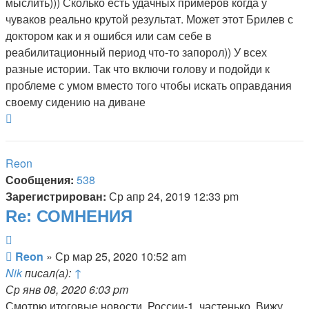
мыслить))) Сколько есть удачных примеров когда у
чуваков реально крутой результат. Может этот Брилев с
доктором как и я ошибся или сам себе в
реабилитационный период что-то запорол)) У всех
разные истории. Так что включи голову и подойди к
проблеме с умом вместо того чтобы искать оправдания
своему сидению на диване
Вернуться
к
началу
Reon
Сообщения:
538
Зарегистрирован:
Ср апр 24, 2019 12:33 pm
Re: СОМНЕНИЯ
Цитата
Сообщение
Reon
»
Ср мар 25, 2020 10:52 am
Nik
писал(а):
↑
Ср янв 08, 2020 6:03 pm
Смотрю итоговые новости, России-1, частенько. Вижу