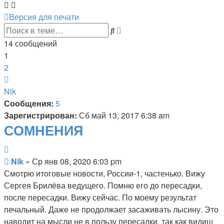
Версия для печати
Расширенный
Поиск
поиск
14 сообщений
1
2
След.
Nik
Сообщения:
5
Зарегистрирован:
Сб май 13, 2017 6:38 am
СОМНЕНИЯ
Цитата
Сообщение
Nik
»
Ср янв 08, 2020 6:03 pm
Смотрю итоговые новости, России-1, частенько. Вижу
Сергея Брилёва ведущего. Помню его до пересадки,
после пересадки. Вижу сейчас. По моему результат
печальный. Даже не продолжает засаживать лысину. Это
наводит на мысли не в пользу пересадки, так как видиш