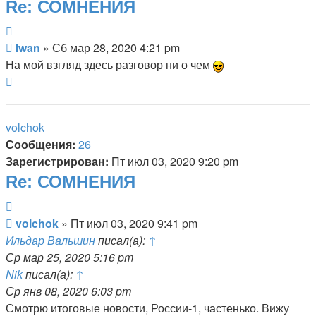
Re: СОМНЕНИЯ
Цитата
Сообщение
Iwan
»
Сб мар 28, 2020 4:21 pm
На мой взгляд здесь разговор ни о чем
Вернуться
к
началу
volchok
Сообщения:
26
Зарегистрирован:
Пт июл 03, 2020 9:20 pm
Re: СОМНЕНИЯ
Цитата
Сообщение
volchok
»
Пт июл 03, 2020 9:41 pm
Ильдар Вальшин
писал(а):
↑
Ср мар 25, 2020 5:16 pm
Nik
писал(а):
↑
Ср янв 08, 2020 6:03 pm
Смотрю итоговые новости, России-1, частенько. Вижу