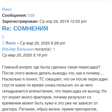
началу
Reon
Сообщения:
538
Зарегистрирован:
Ср апр 24, 2019 12:33 pm
Re: СОМНЕНИЯ
Цитата
Сообщение
Reon
»
Ср мар 25, 2020 6:28 pm
Ильдар Вальшин
писал(а):
↑
Ср мар 25, 2020 5:16 pm
Главный вопрос где была сделана такая пересадка?
После этого можно делать выводы что, как и почему....
Насколько я понял, ТС смущает, что он после пересадки
спустя какое-то время снова полысел, из-за чего
складывается впечатление, что пересадка не выход. Но
тут играет много факторов, почему результат со
временем может быть хуже и это уже не зависит от
доктора. Питание, образ жизни, прием препаратов,