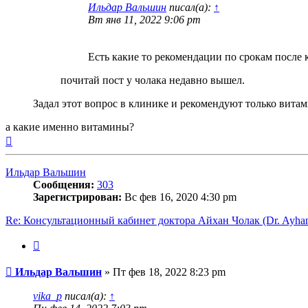
Ильдар Вальшин
писал(а):
↑
Вт янв 11, 2022 9:06 pm
Есть какие то рекомендации по срокам после к
почитай пост у чолака недавно вышел.
Задал этот вопрос в клинике и рекомендуют только вита
а какие именно витамины?
Вернуться
к
началу
Ильдар Вальшин
Сообщения:
303
Зарегистрирован:
Вс фев 16, 2020 4:30 pm
Re: Консультационный кабинет доктора Айхан Чолак (Dr. Ayhan
Цитата
Сообщение
Ильдар Вальшин
»
Пт фев 18, 2022 8:23 pm
vika_p
писал(а):
↑