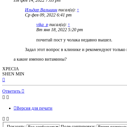
Пн фев 14, 2022 7:03 pm
Ильдар Вальшин
писал(а):
↑
Ср фев 09, 2022 6:41 pm
vika_p
писал(а):
↑
Вт янв 18, 2022 5:20 pm
почитай пост у чолака недавно вышел.
Задал этот вопрос в клинике и рекомендуют только
а какие именно витамины?
XPECIA
SHEN MIN
Вернуться
к
началу
Ответить
Версия для печати
Показать:
Поле сортировки: