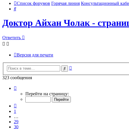
Список форумов
Горячая линия
Консультационный каб
Поиск
Доктор Айхан Чолак - страни
Ответить
Версия для печати
Расширенный
Поиск
поиск
323 сообщения
Страница
33
Перейти на страницу:
из
33
Пред.
1
…
29
30