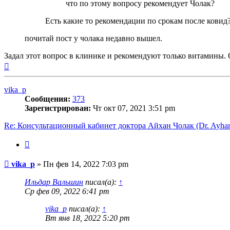
что по этому вопросу рекомендует Чолак?
Есть какие то рекомендации по срокам после ковид?
почитай пост у чолака недавно вышел.
Задал этот вопрос в клинике и рекомендуют только витамины.
Вернуться
к
началу
vika_p
Сообщения:
373
Зарегистрирован:
Чт окт 07, 2021 3:51 pm
Re: Консультационный кабинет доктора Айхан Чолак (Dr. Ayhan
Цитата
Сообщение
vika_p
»
Пн фев 14, 2022 7:03 pm
Ильдар Вальшин
писал(а):
↑
Ср фев 09, 2022 6:41 pm
vika_p
писал(а):
↑
Вт янв 18, 2022 5:20 pm