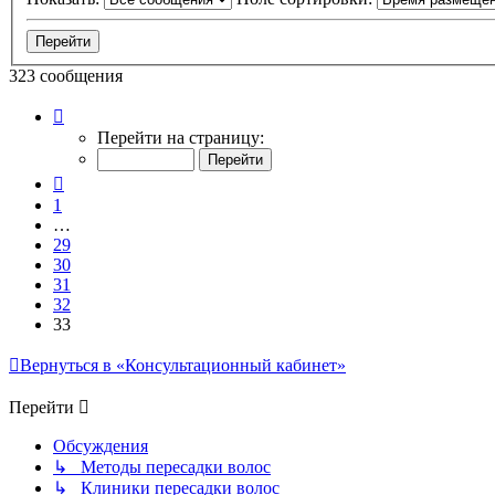
323 сообщения
Страница
33
Перейти на страницу:
из
33
Пред.
1
…
29
30
31
32
33
Вернуться в «Консультационный кабинет»
Перейти
Обсуждения
↳ Методы пересадки волос
↳ Клиники пересадки волос