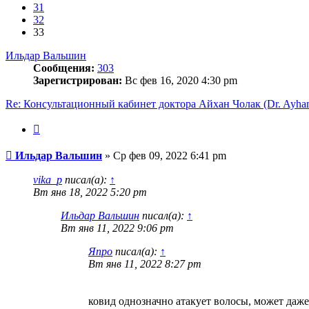
31
32
33
Ильдар Вальшин
Сообщения:
303
Зарегистрирован:
Вс фев 16, 2020 4:30 pm
Re: Консультационный кабинет доктора Айхан Чолак (Dr. Ayhan
Цитата
Сообщение
Ильдар Вальшин
»
Ср фев 09, 2022 6:41 pm
vika_p
писал(а):
↑
Вт янв 18, 2022 5:20 pm
Ильдар Вальшин
писал(а):
↑
Вт янв 11, 2022 9:06 pm
Япро
писал(а):
↑
Вт янв 11, 2022 8:27 pm
ковид однозначно атакует волосы, может даже