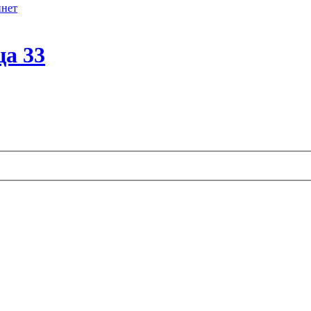
инет
ца 33