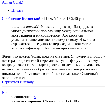
Ayhan Colak)
Цитата
Сообщение
Котовский
»
Пт май 19, 2017 5:46 pm
v-o-d-e-k писал(а):
Уважаемый доктор. На форумах
много дискуссий про разницу между мануальной
экстракцией и микромотором. Хотелось бы
услышать ваше мнение по этому поводу. И как это
отражается на результате пересадки, какой метод
забора графтов даст большую приживаемость?
Жаль, что доктор Чолак пока не отвечает. Я пожалуй спрошу у
доктора во время моей пересадки. Тут на форуме по этому
вопросу тоже пишут. Парень, который делал микромотором
написал, что никакие британские ученые с микроскопами
никогда не найдут последствий на его затылке. Отличный
ответ, респект
Вернуться к началу
Nik
Сообщения:
5
Зарегистрирован:
Сб май 13, 2017 6:38 am