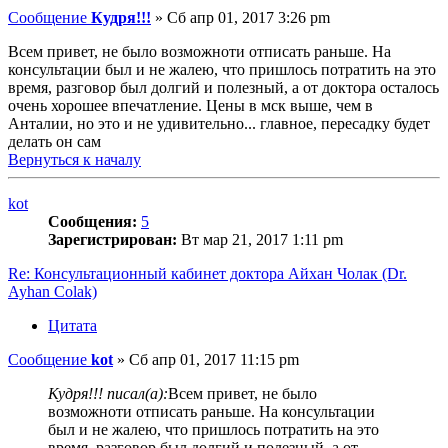
Сообщение
Кудря!!!
»
Сб апр 01, 2017 3:26 pm
Всем привет, не было возможноти отписать раньше. На
консультации был и не жалею, что пришлось потратить на это
время, разговор был долгий и полезный, а от доктора осталось
очень хорошее впечатление. Цены в мск выше, чем в
Анталии, но это и не удивительно... главное, пересадку будет
делать он сам
Вернуться к началу
kot
Сообщения:
5
Зарегистрирован:
Вт мар 21, 2017 1:11 pm
Re: Консультационный кабинет доктора Айхан Чолак (Dr.
Ayhan Colak)
Цитата
Сообщение
kot
»
Сб апр 01, 2017 11:15 pm
Кудря!!! писал(а):
Всем привет, не было
возможноти отписать раньше. На консультации
был и не жалею, что пришлось потратить на это
время, разговор был долгий и полезный, а от