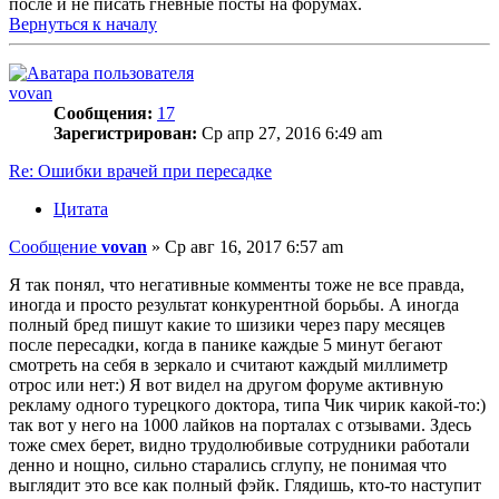
после и не писать гневные посты на форумах.
Вернуться к началу
vovan
Сообщения:
17
Зарегистрирован:
Ср апр 27, 2016 6:49 am
Re: Ошибки врачей при пересадке
Цитата
Сообщение
vovan
»
Ср авг 16, 2017 6:57 am
Я так понял, что негативные комменты тоже не все правда,
иногда и просто результат конкурентной борьбы. А иногда
полный бред пишут какие то шизики через пару месяцев
после пересадки, когда в панике каждые 5 минут бегают
смотреть на себя в зеркало и считают каждый миллиметр
отрос или нет:) Я вот видел на другом форуме активную
рекламу одного турецкого доктора, типа Чик чирик какой-то:)
так вот у него на 1000 лайков на порталах с отзывами. Здесь
тоже смех берет, видно трудолюбивые сотрудники работали
денно и нощно, сильно старались сглупу, не понимая что
выглядит это все как полный фэйк. Глядишь, кто-то наступит