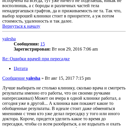
испорчена на всегда, тут уже ничего не поделаешь, никак не
восполнишь, а с бороды и различных частей тела
ненадергаешься графтов, да и приживаемость не та. Так что,
выбор хорошей клиники стоит в приоритете, а уж потом
стоимость, удаленность и так далее.
Вернуться к началу
yalesha
Сообщения:
15
Зарегистрирован:
Вт ноя 29, 2016 7:06 am
Re: Ошибки врачей при пересадке
Цитата
Сообщение
yalesha
»
Вт авг 15, 2017 7:15 pm
Лучше выбирать не столько клинику, сколько врача и смотреть
результаты именно его работы, что он своими ручками
напересаживал) Может он вчера в одной клинике работал, а
сегодня уже в другой... А клиника вам покажет какие то
обобщенные результаты. В идеале стоит даже обменяться
мнениями с теми кто уже делал пересадку у того или иного
доктора. Короче, придется уделить какое то время до
пересадки, чтобы со всем разобраться, а не вздыхать и охать