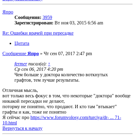
Япро
Сообщения:
3959
Зарегистрирован:
Вт ноя 03, 2015 6:56 am
Re: Ошибки врачей при пересадке
Цитата
Сообщение
Япро
»
Чт сен 07, 2017 2:47 pm
fermer
писал(а):
↑
Ср сен 06, 2017 4:20 pm
Чем больше у доктора количество воткнутых
графтов, тем лучше результаты.
Отличная мысль,
вот только весь фокус в том, что некоторые "доктора" вообще
никакой пересадки не делают,
поторму не понятно, что продают. И кто там "втыкает"
графты и как, тоже не понятно
Я сейчас про
https://www.forumvolosy.com/turciya/dr- ... 71-
10.html
Вернуться к началу