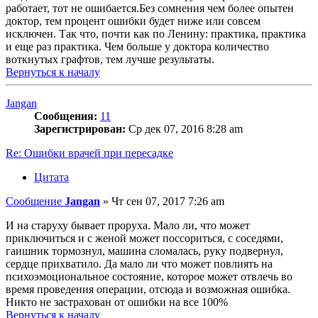
работает, тот не ошибается.Без сомнения чем более опытен
доктор, тем процент ошибки будет ниже или совсем
исключен. Так что, почти как по Ленину: практика, практика
и еще раз практика. Чем больше у доктора количество
воткнутых графтов, тем лучше результаты.
Вернуться к началу
Jangan
Сообщения:
11
Зарегистрирован:
Ср дек 07, 2016 8:28 am
Re: Ошибки врачей при пересадке
Цитата
Сообщение
Jangan
»
Чт сен 07, 2017 7:26 am
И на старуху бывает проруха. Мало ли, что может
приключиться и с женой может поссориться, с соседями,
гаишник тормознул, машина сломалась, руку подвернул,
сердце прихватило. Да мало ли что может повлиять на
психоэмоциональное состояние, которое может отвлечь во
время проведения операции, отсюда и возможная ошибка.
Никто не застрахован от ошибки на все 100%
Вернуться к началу