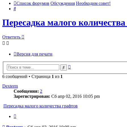
Список форумов
Обсуждения
Необходим совет!
Поиск
Пересадка малого количества
Ответить
Версия для печати
Расширенный
Поиск
поиск
6 сообщений • Страница
1
из
1
Dexterm
Сообщения:
2
Зарегистрирован:
Сб апр 02, 2016 10:05 pm
Пересадка малого количества графтов
Цитата
Сообщение