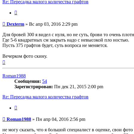
Re: Пересадка малого количества графтов
Цитата
Сообщение
Dexterm
»
Вс апр 03, 2016 2:29 pm
Для бровей 300 я видел с нуля, но не суть, брови то очень плот
Где 5-6 квадратных см закрыть надо с невысокой пло ностью.
Пусть 375 графтов будет, суть вопроса не меняется.
Вечерком фото скину.
Вернуться
к
началу
Roman1988
Сообщения:
54
Зарегистрирован:
Пн дек 21, 2015 2:00 pm
Re: Пересадка малого количества графтов
Цитата
Сообщение
Roman1988
»
Пн апр 04, 2016 2:56 pm
не могу сказать, что я большой специалист в оценке, свои фото