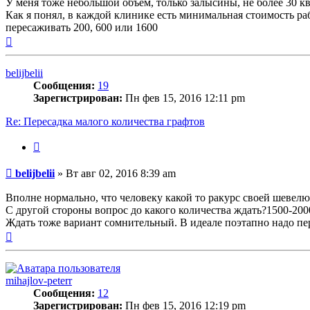
У меня тоже небольшой объем, только залысины, не более 30 к
Как я понял, в каждой клинике есть минимальная стоимость раб
пересаживать 200, 600 или 1600
Вернуться
к
началу
belijbelii
Сообщения:
19
Зарегистрирован:
Пн фев 15, 2016 12:11 pm
Re: Пересадка малого количества графтов
Цитата
Сообщение
belijbelii
»
Вт авг 02, 2016 8:39 am
Вполне нормально, что человеку какой то ракурс своей шевелюр
С другой стороны вопрос до какого количества ждать?1500-200
Ждать тоже вариант сомнительный. В идеале поэтапно надо пе
Вернуться
к
началу
mihajlov-peterr
Сообщения:
12
Зарегистрирован:
Пн фев 15, 2016 12:19 pm