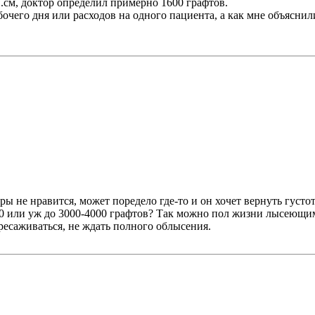
в.см, доктор определил примерно 1600 графтов.
очего дня или расходов на одного пациента, а как мне объяснил
ы не нравится, может поредело где-то и он хочет вернуть густот
0 или уж до 3000-4000 графтов? Так можно пол жизни лысеющим 
ресаживаться, не ждать полного облысения.