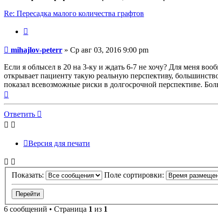
Re: Пересадка малого количества графтов
Цитата
Сообщение
mihajlov-peterr
»
Ср авг 03, 2016 9:00 pm
Если я облысел в 20 на 3-ку и ждать 6-7 не хочу? Для меня воо
открывает пациенту такую реальную перспективу, большинство
показал всевозможные риски в долгосрочной перспективе. Бо
Вернуться
к
началу
Ответить
Версия для печати
Показать:
Поле сортировки:
6 сообщений • Страница
1
из
1