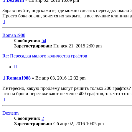
Dexterm
»
Сб апр 02, 2016 10:09 pm
Здравствуйте, подскажите, где можно сделать пересадку около 2
Просто бока опали, хочется их закрыть, а все лучшие клиники 
Вернуться
к
началу
Roman1988
Сообщения:
54
Зарегистрирован:
Пн дек 21, 2015 2:00 pm
Re: Пересадка малого количества графтов
Цитата
Сообщение
Roman1988
»
Вс апр 03, 2016 12:32 pm
Интересно, какую проблему могут решить только 200 графтов? 
что на брови пересаживают не менее 400 графтов, так что зэто
Вернуться
к
началу
Dexterm
Сообщения:
2
Зарегистрирован:
Сб апр 02, 2016 10:05 pm