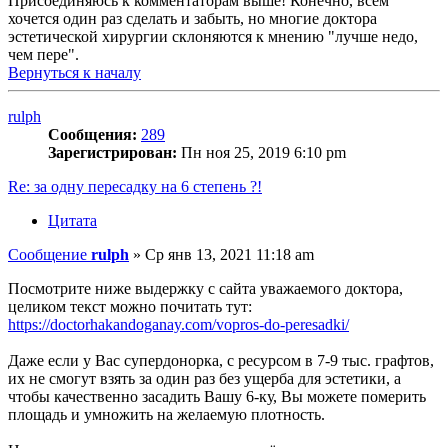
Присоединяюсь к комментаторам выше! Конечно, всем
хочется один раз сделать и забыть, но многие доктора
эстетической хирургии склоняются к мнению "лучше недо,
чем пере".
Вернуться к началу
rulph
Сообщения:
289
Зарегистрирован:
Пн ноя 25, 2019 6:10 pm
Re: за одну пересадку на 6 степень ?!
Цитата
Сообщение
rulph
»
Ср янв 13, 2021 11:18 am
Посмотрите ниже выдержку с сайта уважаемого доктора,
целиком текст можно почитать тут:
https://doctorhakandoganay.com/vopros-do-peresadki/
Даже если у Вас супердонорка, с ресурсом в 7-9 тыс. графтов,
их не смогут взять за один раз без ущерба для эстетики, а
чтобы качественно засадить Вашу 6-ку, Вы можете померить
площадь и умножить на желаемую плотность.