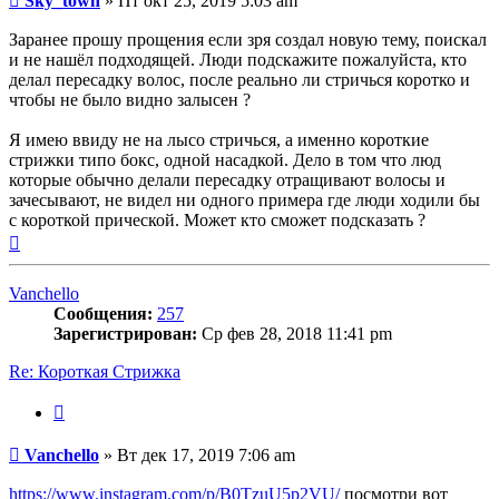
Sky_town
»
Пт окт 25, 2019 5:03 am
Заранее прошу прощения если зря создал новую тему, поискал
и не нашёл подходящей. Люди подскажите пожалуйста, кто
делал пересадку волос, после реально ли стричься коротко и
чтобы не было видно залысен ?
Я имею ввиду не на лысо стричься, а именно короткие
стрижки типо бокс, одной насадкой. Дело в том что люд
которые обычно делали пересадку отращивают волосы и
зачесывают, не видел ни одного примера где люди ходили бы
с короткой прической. Может кто сможет подсказать ?
Вернуться
к
началу
Vanchello
Сообщения:
257
Зарегистрирован:
Ср фев 28, 2018 11:41 pm
Re: Короткая Стрижка
Цитата
Сообщение
Vanchello
»
Вт дек 17, 2019 7:06 am
https://www.instagram.com/p/B0TzuU5p2VU/
посмотри вот