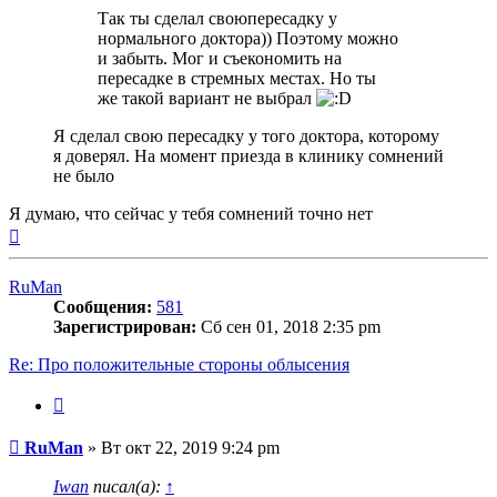
Так ты сделал своюпересадку у
нормального доктора)) Поэтому можно
и забыть. Мог и съекономить на
пересадке в стремных местах. Но ты
же такой вариант не выбрал
Я сделал свою пересадку у того доктора, которому
я доверял. На момент приезда в клинику сомнений
не было
Я думаю, что сейчас у тебя сомнений точно нет
Вернуться
к
началу
RuMan
Сообщения:
581
Зарегистрирован:
Сб сен 01, 2018 2:35 pm
Re: Про положительные стороны облысения
Цитата
Сообщение
RuMan
»
Вт окт 22, 2019 9:24 pm
Iwan
писал(а):
↑