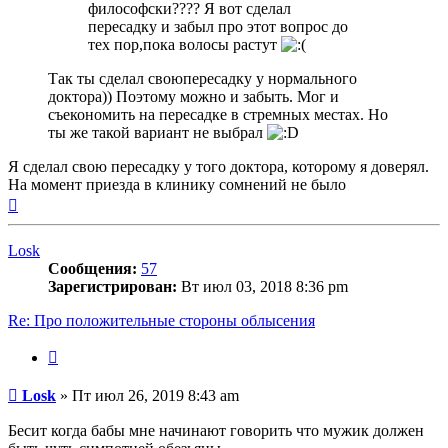
философски???? Я вот сделал
пересадку и забыл про этот вопрос до
тех пор,пока волосы растут
Так ты сделал своюпересадку у нормального
доктора)) Поэтому можно и забыть. Мог и
съекономить на пересадке в стремных местах. Но
ты же такой вариант не выбрал
Я сделал свою пересадку у того доктора, которому я доверял.
На момент приезда в клинику сомнений не было
Вернуться
к
началу
Losk
Сообщения:
57
Зарегистрирован:
Вт июл 03, 2018 8:36 pm
Re: Про положительные стороны облысения
Цитата
Сообщение
Losk
»
Пт июл 26, 2019 8:43 am
Бесит когда бабы мне начинают говорить что мужик должен