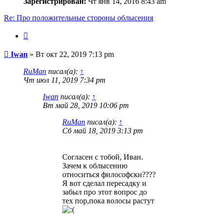
Зарегистрирован:
Чт янв 14, 2016 8:43 am
Re: Про положительные стороны облысения
Цитата
Сообщение
Iwan
»
Вт окт 22, 2019 7:13 pm
RuMan
писал(а):
↑
Чт июл 11, 2019 7:34 pm
Iwan
писал(а):
↑
Вт май 28, 2019 10:06 pm
RuMan
писал(а):
↑
Сб май 18, 2019 3:13 pm
Согласен с тобой, Иван.
Зачем к облысению
относиться философски????
Я вот сделал пересадку и
забыл про этот вопрос до
тех пор,пока волосы растут