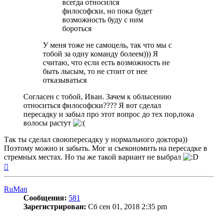
всегда относился
философски, но пока будет
возможность буду с ним
бороться
У меня тоже не самоцель, так что мы с
тобой за одну команду болеем))) Я
считаю, что если есть возможность не
быть лысым, то не стоит от нее
отказываться
Согласен с тобой, Иван. Зачем к облысению
относиться философски???? Я вот сделал
пересадку и забыл про этот вопрос до тех пор,пока
волосы растут
Так ты сделал своюпересадку у нормального доктора))
Поэтому можно и забыть. Мог и съекономить на пересадке в
стремных местах. Но ты же такой вариант не выбрал
Вернуться
к
началу
RuMan
Сообщения:
581
Зарегистрирован:
Сб сен 01, 2018 2:35 pm