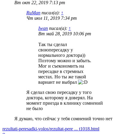
Вт окт 22, 2019 7:13 pm
RuMan
писал(а):
↑
Чт июл 11, 2019 7:34 pm
Iwan
писал(а):
↑
Вт май 28, 2019 10:06 pm
Так ты сделал
своюпересадку у
нормального доктора))
Поэтому можно и забыть.
Мог и съекономить на
пересадке в стремных
местах. Но ты же такой
вариант не выбрал
Я сделал свою пересадку у того
доктора, которому я доверял. На
момент приезда в клинику сомнений
не было
Я думаю, что сейчас у тебя сомнений точно нет
rezultati-peresadki-volos/rezultat-pere ... t1018.html
Вернуться