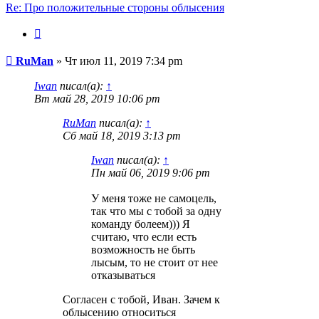
Re: Про положительные стороны облысения
Цитата
Сообщение
RuMan
»
Чт июл 11, 2019 7:34 pm
Iwan
писал(а):
↑
Вт май 28, 2019 10:06 pm
RuMan
писал(а):
↑
Сб май 18, 2019 3:13 pm
Iwan
писал(а):
↑
Пн май 06, 2019 9:06 pm
У меня тоже не самоцель,
так что мы с тобой за одну
команду болеем))) Я
считаю, что если есть
возможность не быть
лысым, то не стоит от нее
отказываться
Согласен с тобой, Иван. Зачем к
облысению относиться