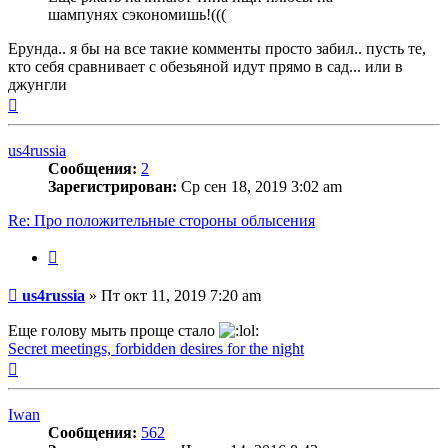
шампунях сэкономишь!(((
Ерунда.. я бы на все такие комменты просто забил.. пусть те,
кто себя сравнивает с обезьяной идут прямо в сад... или в
джунгли
Вернуться
к
началу
us4russia
Сообщения:
2
Зарегистрирован:
Ср сен 18, 2019 3:02 am
Re: Про положительные стороны облысения
Цитата
Сообщение
us4russia
»
Пт окт 11, 2019 7:20 am
Еще голову мыть проще стало
Secret meetings, forbidden desires for the night
Вернуться
к
началу
Iwan
Сообщения:
562