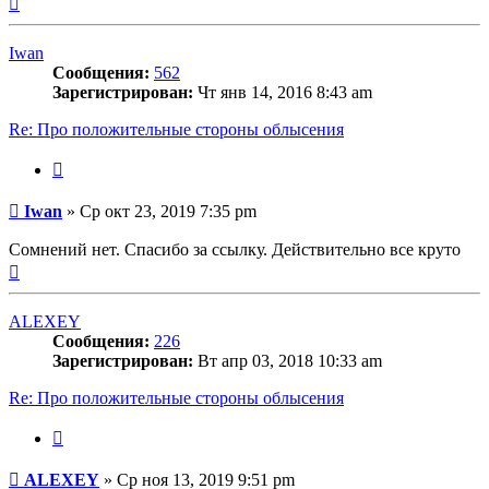
к
началу
Iwan
Сообщения:
562
Зарегистрирован:
Чт янв 14, 2016 8:43 am
Re: Про положительные стороны облысения
Цитата
Сообщение
Iwan
»
Ср окт 23, 2019 7:35 pm
Сомнений нет. Спасибо за ссылку. Действительно все круто
Вернуться
к
началу
ALEXEY
Сообщения:
226
Зарегистрирован:
Вт апр 03, 2018 10:33 am
Re: Про положительные стороны облысения
Цитата
Сообщение
ALEXEY
»
Ср ноя 13, 2019 9:51 pm