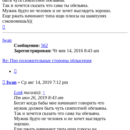
быть чуть симпотней обезьяны.
Так и хочется сказать что сама ты обезьяна.
Мужик будто не человек и не хочет выглядеть хорошо.
Еще ржать начинают типа ищи плюсы на шампунях
сэкономишь!(((
Вернуться
к
началу
Iwan
Сообщения:
562
Зарегистрирован:
Чт янв 14, 2016 8:43 am
Re: Про положительные стороны облысения
Цитата
Сообщение
Iwan
»
Ср авг 14, 2019 7:12 pm
Losk
писал(а):
↑
Пт июл 26, 2019 8:43 am
Бесит когда бабы мне начинают говорить что
мужик должен быть чуть симпотней обезьяны.
Так и хочется сказать что сама ты обезьяна.
Мужик будто не человек и не хочет выглядеть
хорошо.
Еще ржать начинают типа ищи плюсы на