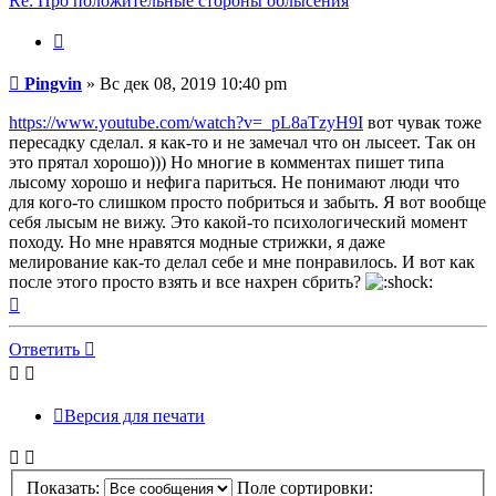
Re: Про положительные стороны облысения
Цитата
Сообщение
Pingvin
»
Вс дек 08, 2019 10:40 pm
https://www.youtube.com/watch?v=_pL8aTzyH9I
вот чувак тоже
пересадку сделал. я как-то и не замечал что он лысеет. Так он
это прятал хорошо))) Но многие в комментах пишет типа
лысому хорошо и нефига париться. Не понимают люди что
для кого-то слишком просто побриться и забыть. Я вот вообще
себя лысым не вижу. Это какой-то психологический момент
походу. Но мне нравятся модные стрижки, я даже
мелирование как-то делал себе и мне понравилось. И вот как
после этого просто взять и все нахрен сбрить?
Вернуться
к
началу
Ответить
Версия для печати
Показать:
Поле сортировки: