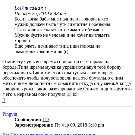
Losk
писал(а):
↑
Пт июл 26, 2019 8:43 am
Бесит когда бабы мне начинают говорить что
мужик должен быть чуть симпотней обезьяны.
Так и хочется сказать что сама ты обезьяна.
Мужик будто не человек и не хочет выглядеть
хорошо.
Еще ржать начинают типа ищи плюсы на
шампунях сэкономишь!(((
О мне эту чушь все время говорят на счет шрама на
бороде.Типа шрамы мужика украшают,накуя тебе бороду
пересаживать.Так и хочется этим тупым людям шрам
обеспечить чтобы почувствовали как это брутально с ним
жить и всем любопытным обьяснять откуда он у меня.А когда
говоришь рожи такие разочарованные.Они-то видно ждут что
я его в неравном бою получил
Вернуться
к
началу
Pingvin
Сообщения:
113
Зарегистрирован:
Пт мар 09, 2018 3:10 pm