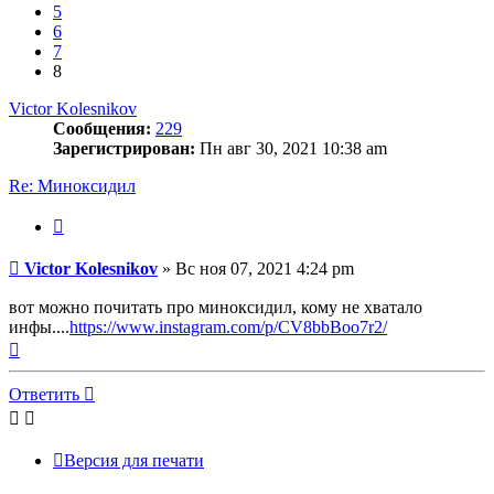
5
6
7
8
Victor Kolesnikov
Сообщения:
229
Зарегистрирован:
Пн авг 30, 2021 10:38 am
Re: Миноксидил
Цитата
Сообщение
Victor Kolesnikov
»
Вс ноя 07, 2021 4:24 pm
вот можно почитать про миноксидил, кому не хватало
инфы....
https://www.instagram.com/p/CV8bbBoo7r2/
Вернуться
к
началу
Ответить
Версия для печати