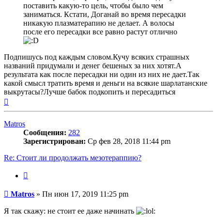
поставить какую-то цель, чтобы было чем
заниматься. Кстати, Доганай во время пересадки
никакую плазматерапию не делает. А волосы
после его пересадки все равно растут отлично
Подпишусь под каждым словом.Кучу всяких страшных
названий придумали и денег бешеных за них хотят.А
результата как после пересадки ни один из них не дает.Так
какой смысл тратить время и деньги на всякие шарлатанские
выкрутасы?Лучше бабок подкопить и пересадиться
Вернуться
к
началу
Matros
Сообщения:
282
Зарегистрирован:
Ср фев 28, 2018 11:44 pm
Re: Стоит ли продолжать мезотераппию?
Цитата
Сообщение
Matros
»
Пн июн 17, 2019 11:25 pm
Я так скажу: не стоит ее даже начинать