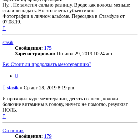
Ну... Не заметил сильно разницу. Вроде как волосы меньше
стали выпадать. Но это очень субъективно.
Фотографии в личном альбоме. Пересадка в Стамбуле от
07.08.19.
Вернуться
к
началу
stasik
Сообщения:
175
Зарегистрирован:
Пн июл 29, 2019 10:24 am
Re: Стоит ли продолжать мезотераппию?
Цитата
Сообщение
stasik
»
Ср авг 28, 2019 8:19 pm
Я проходил курс мезотерапии, десять сеансов, кололи
болючие витамины в голову, ничего не помогло, результат
НОЛЬ.
Вернуться
к
началу
Странник
Сообщения:
179