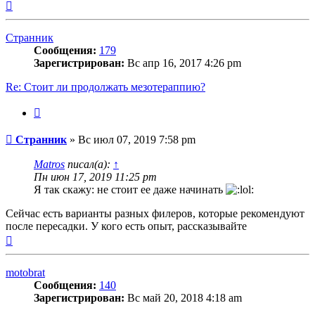
Вернуться
к
началу
Странник
Сообщения:
179
Зарегистрирован:
Вс апр 16, 2017 4:26 pm
Re: Стоит ли продолжать мезотераппию?
Цитата
Сообщение
Странник
»
Вс июл 07, 2019 7:58 pm
Matros
писал(а):
↑
Пн июн 17, 2019 11:25 pm
Я так скажу: не стоит ее даже начинать
Сейчас есть варианты разных филеров, которые рекомендуют
после пересадки. У кого есть опыт, рассказывайте
Вернуться
к
началу
motobrat
Сообщения:
140
Зарегистрирован:
Вс май 20, 2018 4:18 am