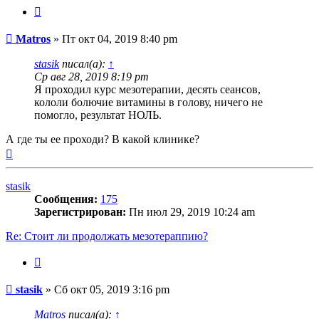
Цитата
Сообщение
Matros
»
Пт окт 04, 2019 8:40 pm
stasik
писал(а):
↑
Ср авг 28, 2019 8:19 pm
Я проходил курс мезотерапии, десять сеансов,
кололи болючие витамины в голову, ничего не
помогло, результат НОЛЬ.
А где ты ее проходи? В какой клинике?
Вернуться
к
началу
stasik
Сообщения:
175
Зарегистрирован:
Пн июл 29, 2019 10:24 am
Re: Стоит ли продолжать мезотераппию?
Цитата
Сообщение
stasik
»
Сб окт 05, 2019 3:16 pm
Matros
писал(а):
↑