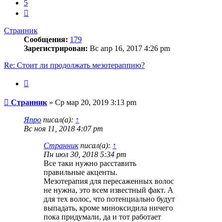
5
След.
Странник
Сообщения:
179
Зарегистрирован:
Вс апр 16, 2017 4:26 pm
Re: Стоит ли продолжать мезотераппию?
Цитата
Сообщение
Странник
»
Ср мар 20, 2019 3:13 pm
Япро
писал(а):
↑
Вс ноя 11, 2018 4:07 pm
Странник
писал(а):
↑
Пн июл 30, 2018 5:34 pm
Все таки нужно расставить
правильные акценты.
Мезотерапия для пересаженных волос
не нужна, это всем известный факт. А
для тех волос, что потенциально будут
выпадать, кроме миноксидила ничего
пока придумали, да и тот работает