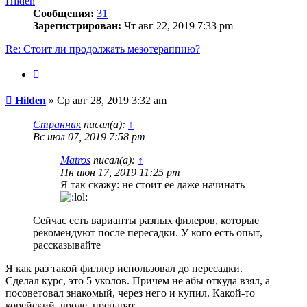
Hilden
Сообщения:
31
Зарегистрирован:
Чт авг 22, 2019 7:33 pm
Re: Стоит ли продолжать мезотераппию?
Цитата
Сообщение
Hilden
»
Ср авг 28, 2019 3:32 am
Странник
писал(а):
↑
Вс июл 07, 2019 7:58 pm
Matros
писал(а):
↑
Пн июн 17, 2019 11:25 pm
Я так скажу: не стоит ее даже начинать
Сейчас есть варианты разных филеров, которые
рекомендуют после пересадки. У кого есть опыт,
рассказывайте
Я как раз такой филлер использовал до пересадки.
Сделал курс, это 5 уколов. Причем не абы откуда взял, а
посоветовал знакомый, через него и купил. Какой-то
корейский, вроде, препарат.