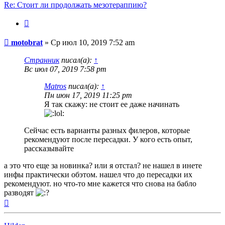
Re: Стоит ли продолжать мезотераппию?
Цитата
Сообщение
motobrat
»
Ср июл 10, 2019 7:52 am
Странник
писал(а):
↑
Вс июл 07, 2019 7:58 pm
Matros
писал(а):
↑
Пн июн 17, 2019 11:25 pm
Я так скажу: не стоит ее даже начинать
Сейчас есть варианты разных филеров, которые
рекомендуют после пересадки. У кого есть опыт,
рассказывайте
а это что еще за новинка? или я отстал? не нашел в инете
инфы практически обэтом. нашел что до пересадки их
рекомендуют. но что-то мне кажется что снова на бабло
разводят
Вернуться
к
началу