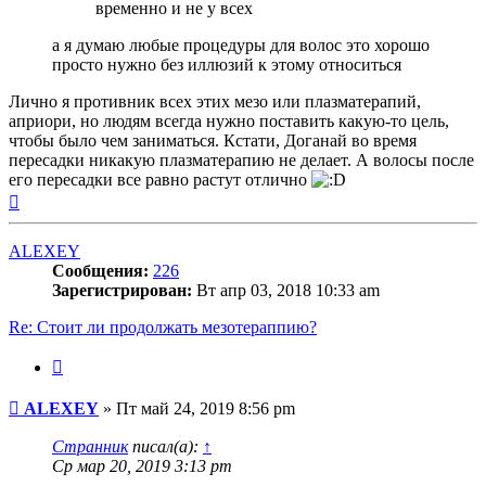
временно и не у всех
а я думаю любые процедуры для волос это хорошо
просто нужно без иллюзий к этому относиться
Лично я противник всех этих мезо или плазматерапий,
априори, но людям всегда нужно поставить какую-то цель,
чтобы было чем заниматься. Кстати, Доганай во время
пересадки никакую плазматерапию не делает. А волосы после
его пересадки все равно растут отлично
Вернуться
к
началу
ALEXEY
Сообщения:
226
Зарегистрирован:
Вт апр 03, 2018 10:33 am
Re: Стоит ли продолжать мезотераппию?
Цитата
Сообщение
ALEXEY
»
Пт май 24, 2019 8:56 pm
Странник
писал(а):
↑
Ср мар 20, 2019 3:13 pm