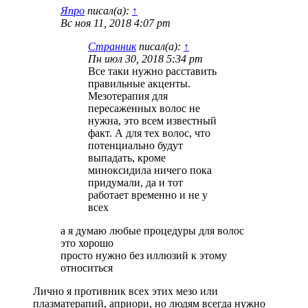
Япро
писал(а):
↑
Вс ноя 11, 2018 4:07 pm
Странник
писал(а):
↑
Пн июл 30, 2018 5:34 pm
Все таки нужно расставить
правильные акценты.
Мезотерапия для
пересаженных волос не
нужна, это всем известный
факт. А для тех волос, что
потенциально будут
выпадать, кроме
миноксидила ничего пока
придумали, да и тот
работает временно и не у
всех
а я думаю любые процедуры для волос
это хорошо
просто нужно без иллюзий к этому
относиться
Лично я противник всех этих мезо или
плазматерапий, априори, но людям всегда нужно