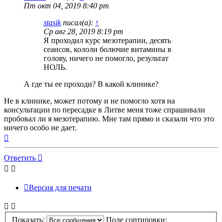
Пт окт 04, 2019 8:40 pm
stasik
писал(а):
↑
Ср авг 28, 2019 8:19 pm
Я проходил курс мезотерапии, десять
сеансов, кололи болючие витамины в
голову, ничего не помогло, результат
НОЛЬ.
А где ты ее проходи? В какой клинике?
Не в клинике, может потому и не помогло хотя на
консультации по пересадке в Литве меня тоже спрашивали
пробовал ли я мезотерапию. Мне там прямо и сказали что это
ничего особо не дает.
Вернуться
к
началу
Ответить
Версия для печати
Показать:
Поле сортировки: