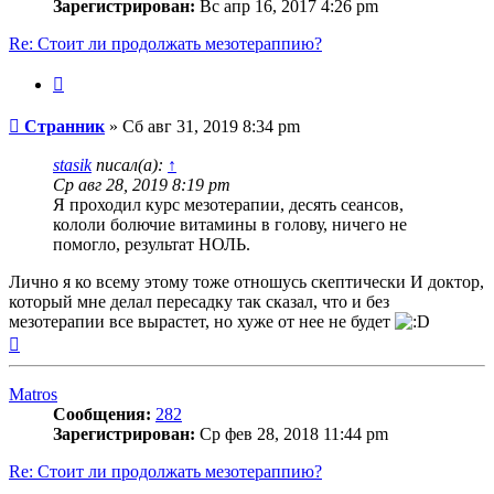
Зарегистрирован:
Вс апр 16, 2017 4:26 pm
Re: Стоит ли продолжать мезотераппию?
Цитата
Сообщение
Странник
»
Сб авг 31, 2019 8:34 pm
stasik
писал(а):
↑
Ср авг 28, 2019 8:19 pm
Я проходил курс мезотерапии, десять сеансов,
кололи болючие витамины в голову, ничего не
помогло, результат НОЛЬ.
Лично я ко всему этому тоже отношусь скептически И доктор,
который мне делал пересадку так сказал, что и без
мезотерапии все вырастет, но хуже от нее не будет
Вернуться
к
началу
Matros
Сообщения:
282
Зарегистрирован:
Ср фев 28, 2018 11:44 pm
Re: Стоит ли продолжать мезотераппию?