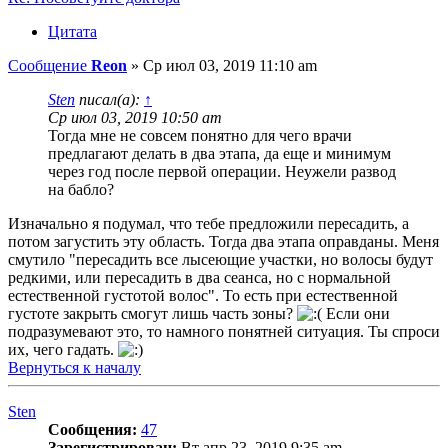
Цитата
Сообщение
Reon
»
Ср июл 03, 2019 11:10 am
Sten
писал(а):
↑
Ср июл 03, 2019 10:50 am
Тогда мне не совсем понятно для чего врачи
предлагают делать в два этапа, да еще и минимум
через год после первой операции. Неужели развод
на бабло?
Изначально я подумал, что тебе предложили пересадить, а
потом загустить эту область. Тогда два этапа оправданы. Меня
смутило "пересадить все лысеющие участки, но волосы будут
редкими, или пересадить в два сеанса, но с нормальной
естественной густотой волос". То есть при естественной
густоте закрыть смогут лишь часть зоны?
Если они
подразумевают это, то намного понятней ситуация. Ты спроси
их, чего гадать.
Вернуться к началу
Sten
Сообщения:
47
Зарегистрирован:
Вт апр 23, 2019 9:35 am