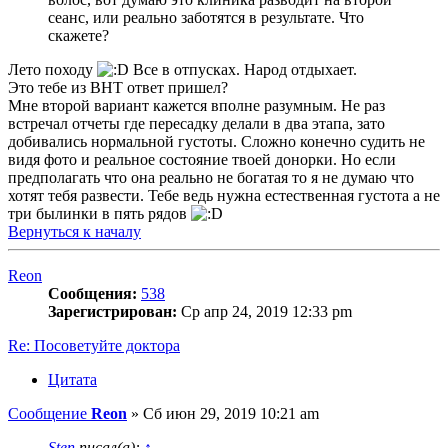
сеанс, или реально заботятся в результате. Что
скажете?
Лето походу
Все в отпусках. Народ отдыхает.
Это тебе из BHT ответ пришел?
Мне второй вариант кажется вполне разумным. Не раз
встречал отчеты где пересадку делали в два этапа, зато
добивались нормальной густоты. Сложно конечно судить не
видя фото и реальное состояние твоей донорки. Но если
предполагать что она реально не богатая то я не думаю что
хотят тебя развести. Тебе ведь нужна естественная густота а не
три былинки в пять рядов
Вернуться к началу
Reon
Сообщения:
538
Зарегистрирован:
Ср апр 24, 2019 12:33 pm
Re: Посоветуйте доктора
Цитата
Сообщение
Reon
»
Сб июн 29, 2019 10:21 am
Sten
писал(а):
↑