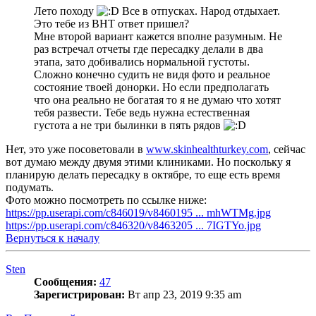
Лето походу
Все в отпусках. Народ отдыхает.
Это тебе из BHT ответ пришел?
Мне второй вариант кажется вполне разумным. Не
раз встречал отчеты где пересадку делали в два
этапа, зато добивались нормальной густоты.
Сложно конечно судить не видя фото и реальное
состояние твоей донорки. Но если предполагать
что она реально не богатая то я не думаю что хотят
тебя развести. Тебе ведь нужна естественная
густота а не три былинки в пять рядов
Нет, это уже посоветовали в
www.skinhealthturkey.com
, сейчас
вот думаю между двумя этими клиниками. Но поскольку я
планирую делать пересадку в октябре, то еще есть время
подумать.
Фото можно посмотреть по ссылке ниже:
https://pp.userapi.com/c846019/v8460195 ... mhWTMg.jpg
https://pp.userapi.com/c846320/v8463205 ... 7IGTYo.jpg
Вернуться к началу
Sten
Сообщения:
47
Зарегистрирован:
Вт апр 23, 2019 9:35 am