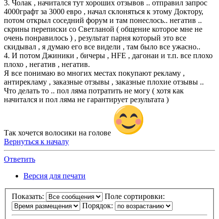
3. Чолак , начитался тут хороших отзывов .. отправил запрос
4000графт за 3000 евро , начал склоняться к этому Доктору,
потом открыл соседний форум и там понеслось.. негатив ..
скрины переписки со Светланой ( общение которое мне не
очень понравилось ) , результат парня который это все
скидывал , я думаю его все видели , там было все ужасно..
4. И потом Джиники , бичеры , HFE , дагонаи и т.п. все плохо
плохо , негатив , негатив.
Я все понимаю во многих местах покупают рекламу ,
антирекламу , заказные отзывы , заказные плохие отзывы ..
Что делать то .. пол ляма потратить не могу ( хотя как
начитался и пол ляма не гарантирует результата )
Так хочется волосики на голове
Вернуться к началу
Ответить
Версия для печати
Показать:
Поле сортировки:
Порядок: