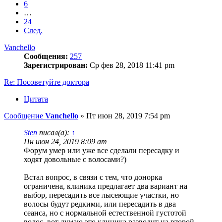
6
…
24
След.
Vanchello
Сообщения:
257
Зарегистрирован:
Ср фев 28, 2018 11:41 pm
Re: Посоветуйте доктора
Цитата
Сообщение
Vanchello
»
Пт июн 28, 2019 7:54 pm
Sten
писал(а):
↑
Пн июн 24, 2019 8:09 am
Форум умер или уже все сделали пересадку и
ходят довольные с волосами?)
Встал вопрос, в связи с тем, что донорка
ограничена, клиника предлагает два вариант на
выбор, пересадить все лысеющие участки, но
волосы будут редкими, или пересадить в два
сеанса, но с нормальной естественной густотой
волос, вот думаю это клиника разводит на второй