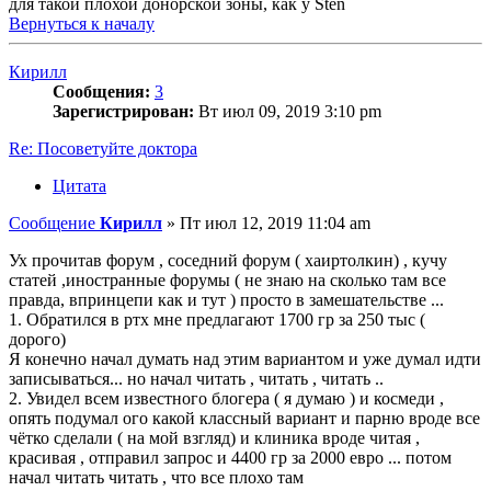
для такой плохой донорской зоны, как у Sten
Вернуться к началу
Кирилл
Сообщения:
3
Зарегистрирован:
Вт июл 09, 2019 3:10 pm
Re: Посоветуйте доктора
Цитата
Сообщение
Кирилл
»
Пт июл 12, 2019 11:04 am
Ух прочитав форум , соседний форум ( хаиртолкин) , кучу
статей ,иностранные форумы ( не знаю на сколько там все
правда, впринцепи как и тут ) просто в замешательстве ...
1. Обратился в ртх мне предлагают 1700 гр за 250 тыс (
дорого)
Я конечно начал думать над этим вариантом и уже думал идти
записываться... но начал читать , читать , читать ..
2. Увидел всем известного блогера ( я думаю ) и космеди ,
опять подумал ого какой классный вариант и парню вроде все
чётко сделали ( на мой взгляд) и клиника вроде читая ,
красивая , отправил запрос и 4400 гр за 2000 евро ... потом
начал читать читать , что все плохо там