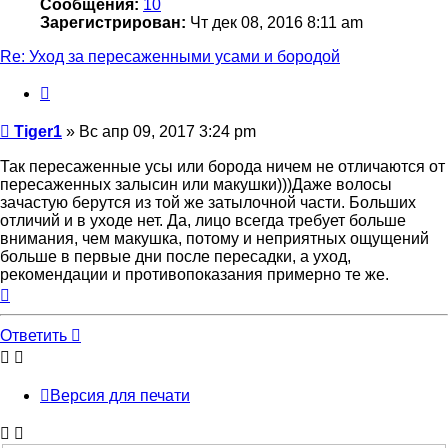
Сообщения:
10
Зарегистрирован:
Чт дек 08, 2016 8:11 am
Re: Уход за пересаженными усами и бородой
Цитата
Сообщение
Tiger1
»
Вс апр 09, 2017 3:24 pm
Так пересаженные усы или борода ничем не отличаются от
пересаженных залысин или макушки)))Даже волосы
зачастую берутся из той же затылочной части. Больших
отличий и в уходе нет. Да, лицо всегда требует больше
внимания, чем макушка, потому и неприятных ощущений
больше в первые дни после пересадки, а уход,
рекомендации и противопоказания примерно те же.
Вернуться
к
началу
Ответить
Версия для печати