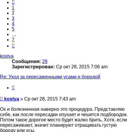
Пред.
1
2
3
4
5
…
7
След.
kostya
Сообщения:
29
Зарегистрирован:
Ср окт 28, 2015 7:06 am
Re: Уход за пересаженными усами и бородой
Цитата
Сообщение
kostya
»
Ср окт 28, 2015 7:43 am
Ох и болезненная наверно это процедура. Представляю
себе, как после пересадки опухает и чешется подбородок.
Потом такое дорогое место будет жалко брить. Хотя, если
пересаживают, значит планируют отращивать густую
бороду или усы.