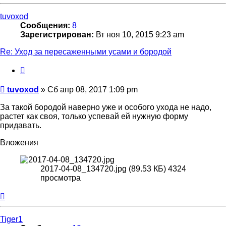
к
началу
tuvoxod
Сообщения:
8
Зарегистрирован:
Вт ноя 10, 2015 9:23 am
Re: Уход за пересаженными усами и бородой
Цитата
Сообщение
tuvoxod
»
Сб апр 08, 2017 1:09 pm
За такой бородой наверно уже и особого ухода не надо,
растет как своя, только успевай ей нужную форму
придавать.
Вложения
2017-04-08_134720.jpg (89.53 КБ) 4324
просмотра
Вернуться
к
началу
Tiger1