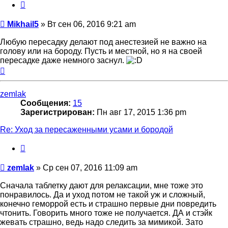
Цитата
Сообщение
Mikhail5
»
Вт сен 06, 2016 9:21 am
Любую пересадку делают под анестезией не важно на
голову или на бороду. Пусть и местной, но я на своей
пересадке даже немного заснул.
Вернуться
к
началу
zemlak
Сообщения:
15
Зарегистрирован:
Пн авг 17, 2015 1:36 pm
Re: Уход за пересаженными усами и бородой
Цитата
Сообщение
zemlak
»
Ср сен 07, 2016 11:09 am
Сначала таблетку дают для релаксации, мне тоже это
понравилось. Да и уход потом не такой уж и сложный,
конечно геморрой есть и страшно первые дни повредить
чтонить. Говорить много тоже не получается. ДА и стэйк
жевать страшно, ведь надо следить за мимикой. Зато