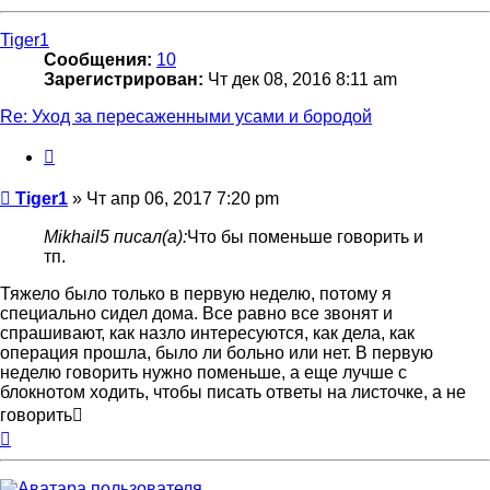
к
началу
Tiger1
Сообщения:
10
Зарегистрирован:
Чт дек 08, 2016 8:11 am
Re: Уход за пересаженными усами и бородой
Цитата
Сообщение
Tiger1
»
Чт апр 06, 2017 7:20 pm
Mikhail5 писал(а):
Что бы поменьше говорить и
тп.
Тяжело было только в первую неделю, потому я
специально сидел дома. Все равно все звонят и
спрашивают, как назло интересуются, как дела, как
операция прошла, было ли больно или нет. В первую
неделю говорить нужно поменьше, а еще лучше с
блокнотом ходить, чтобы писать ответы на листочке, а не
говорить
Вернуться
к
началу