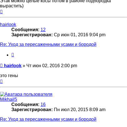
Этак можно целые косы потом в районе подбородка
вырастить)
Вернуться
к
началу
hairlook
Сообщения:
12
Зарегистрирован:
Ср июн 01, 2016 9:04 pm
Re: Уход за пересаженными усами и бородой
Цитата
Сообщение
hairlook
»
Чт июн 02, 2016 2:00 pm
это гены
Вернуться
к
началу
Mikhail5
Сообщения:
16
Зарегистрирован:
Пн июл 20, 2015 8:09 am
Re: Уход за пересаженными усами и бородой