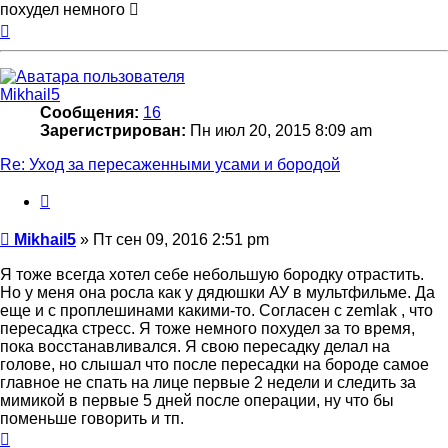
похудел немного 
Вернуться
к
началу
Mikhail5
Сообщения:
16
Зарегистрирован:
Пн июл 20, 2015 8:09 am
Re: Уход за пересаженными усами и бородой
Цитата
Сообщение
Mikhail5
»
Пт сен 09, 2016 2:51 pm
Я тоже всегда хотел себе небольшую бородку отрастить.
Но у меня она росла как у дядюшки АУ в мультфильме. Да
еще и с проплешинами какими-то. Согласен с zemlak , что
пересадка стресс. Я тоже немного похудел за то время,
пока восстанавливался. Я свою пересадку делал на
голове, но слышал что после пересадки на бороде самое
главное не спать на лице первые 2 недели и следить за
мимикой в первые 5 дней после операции, ну что бы
поменьше говорить и тп.
Вернуться