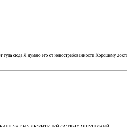
ет туда сюда.Я думаю это от невостребованности.Хорошему докто
УТ ВАРИАНТ НА ЛЮБИТЕЛЕЙ ОСТРЫХ ОЩУЩЕНИЙ