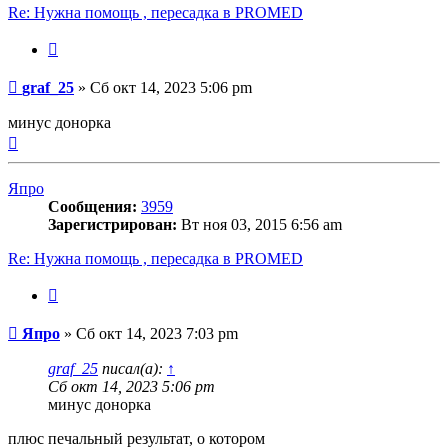
Re: Нужна помощь , пересадка в PROMED
Цитата
Сообщение
graf_25
»
Сб окт 14, 2023 5:06 pm
минус донорка
Вернуться
к
началу
Япро
Сообщения:
3959
Зарегистрирован:
Вт ноя 03, 2015 6:56 am
Re: Нужна помощь , пересадка в PROMED
Цитата
Сообщение
Япро
»
Сб окт 14, 2023 7:03 pm
graf_25
писал(а):
↑
Сб окт 14, 2023 5:06 pm
минус донорка
плюс печальный результат, о котором