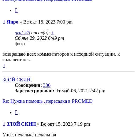
Цитата
Сообщение
Япро
»
Вс окт 15, 2023 7:00 pm
graf_25
писал(а):
↑
Сб янв 29, 2022 6:49 pm
фото
возвращаю всех комментаторов к исходной ситуации, к
сожалению...
Вернуться
к
началу
ЗЛОЙ СКИН
Сообщения:
336
Зарегистрирован:
Чт май 06, 2021 2:42 pm
Re: Нужна помощь , пересадка в PROMED
Цитата
Сообщение
ЗЛОЙ СКИН
»
Вс окт 15, 2023 7:19 pm
Упсс, печалька печальная