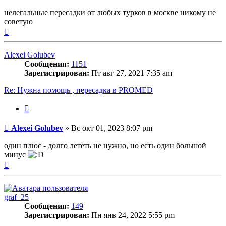
нелегальные пересадки от любых турков в москве никому не
советую
Вернуться
к
началу
Alexei Golubev
Сообщения:
1151
Зарегистрирован:
Пт авг 27, 2021 7:35 am
Re: Нужна помощь , пересадка в PROMED
Цитата
Сообщение
Alexei Golubev
»
Вс окт 01, 2023 8:07 pm
один плюс - долго лететь не нужно, но есть один большой
минус
Вернуться
к
началу
graf_25
Сообщения:
149
Зарегистрирован:
Пн янв 24, 2022 5:55 pm