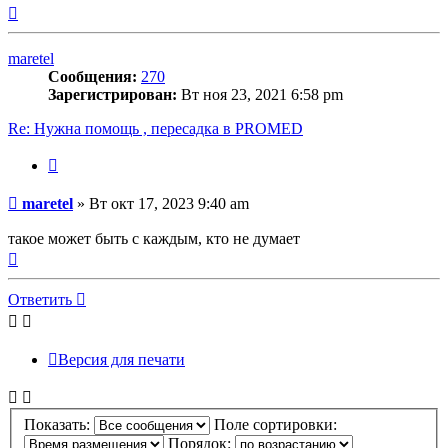
Вернуться
к
началу
maretel
Сообщения:
270
Зарегистрирован:
Вт ноя 23, 2021 6:58 pm
Re: Нужна помощь , пересадка в PROMED
Цитата
Сообщение
maretel
»
Вт окт 17, 2023 9:40 am
такое может быть с каждым, кто не думает
Вернуться
к
началу
Ответить
Версия для печати
Показать:
Поле сортировки:
Порядок: