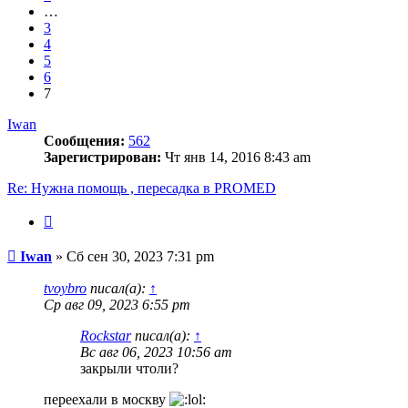
…
3
4
5
6
7
Iwan
Сообщения:
562
Зарегистрирован:
Чт янв 14, 2016 8:43 am
Re: Нужна помощь , пересадка в PROMED
Цитата
Сообщение
Iwan
»
Сб сен 30, 2023 7:31 pm
tvoybro
писал(а):
↑
Ср авг 09, 2023 6:55 pm
Rockstar
писал(а):
↑
Вс авг 06, 2023 10:56 am
закрыли чтоли?
переехали в москву