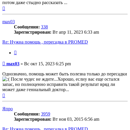
потом даже стыдно рассказать ...
Вернуться
к
началу
max03
Сообщения:
338
Зарегистрирован:
Вт апр 11, 2023 6:33 am
Re: Нужна помощь , пересадка в PROMED
Цитата
Сообщение
max03
»
Вс окт 15, 2023 6:25 pm
Однозначно, помощь может быть полезна только до пересадки
После чудес не ждите...Хорошо, еслиу вас еще остался
запас, но полноценно исправить такой результат вряд ли
может даже гениальный доктор...
Вернуться
к
началу
Япро
Сообщения:
3959
Зарегистрирован:
Вт ноя 03, 2015 6:56 am
Re: Нужна помощь , пересадка в PROMED