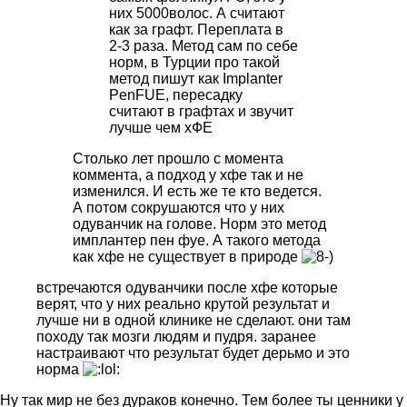
них 5000волос. А считают
как за графт. Переплата в
2-3 раза. Метод сам по себе
норм, в Турции про такой
метод пишут как Imрlanter
PenFUЕ, пересадку
считают в графтах и звучит
лучше чем хФЕ
Столько лет прошло с момента
коммента, а подход у хфе так и не
изменился. И есть же те кто ведется.
А потом сокрушаются что у них
одуванчик на голове. Норм это метод
имплантер пен фуе. А такого метода
как хфе не существует в природе
встречаются одуванчики после хфе которые
верят, что у них реально крутой результат и
лучше ни в одной клинике не сделают. они там
походу так мозги людям и пудря. заранее
настраивают что результат будет дерьмо и это
норма
Ну так мир не без дураков конечно. Тем более ты ценники у