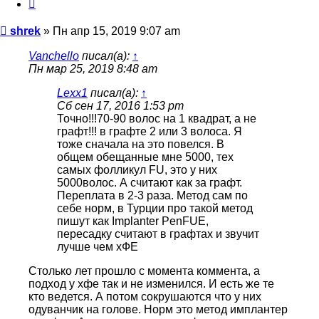
Цитата
Сообщение
shrek
»
Пн апр 15, 2019 9:07 am
Vanchello
писал(а):
↑
Пн мар 25, 2019 8:48 am
Lexx1
писал(а):
↑
Сб сен 17, 2016 1:53 pm
Точно!!!70-90 волос на 1 квадрат, а не
графт!!! в графте 2 или 3 волоса. Я
тоже сначала на это повелся. В
общем обещанные мне 5000, тех
самых фолликул FU, это у них
5000волос. А считают как за графт.
Переплата в 2-3 раза. Метод сам по
себе норм, в Турции про такой метод
пишут как Imрlanter PenFUЕ,
пересадку считают в графтах и звучит
лучше чем хФЕ
Столько лет прошло с момента коммента, а
подход у хфе так и не изменился. И есть же те
кто ведется. А потом сокрушаются что у них
одуванчик на голове. Норм это метод имплантер