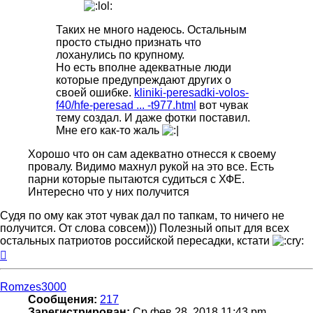
Таких не много надеюсь. Остальным
просто стыдно признать что
лоханулись по крупному.
Но есть вполне адекватные люди
которые предупреждают других о
своей ошибке.
kliniki-peresadki-volos-
f40/hfe-peresad ... -t977.html
вот чувак
тему создал. И даже фотки поставил.
Мне его как-то жаль
Хорошо что он сам адекватно отнесся к своему
провалу. Видимо махнул рукой на это все. Есть
парни которые пытаются судиться с ХФЕ.
Интересно что у них получится
Судя по ому как этот чувак дал по тапкам, то ничего не
получится. От слова совсем))) Полезный опыт для всех
остальных патриотов российской пересадки, кстати
Вернуться
к
началу
Romzes3000
Сообщения:
217
Зарегистрирован:
Ср фев 28, 2018 11:43 pm