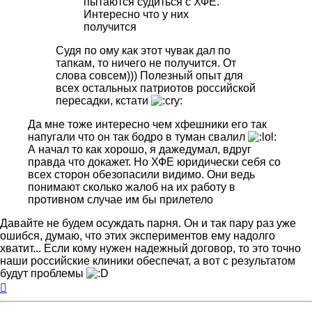
пытаются судиться с ХФЕ.
Интересно что у них
получится
Судя по ому как этот чувак дал по
тапкам, то ничего не получится. От
слова совсем))) Полезный опыт для
всех остальных патриотов российской
пересадки, кстати
Да мне тоже интересно чем хфешники его так
напугали что он так бодро в туман свалил
А начал то как хорошо, я дажедумал, вдруг
правда что докажет. Но ХФЕ юридически себя со
всех сторон обезопасили видимо. Они ведь
понимают сколько жалоб на их работу в
противном случае им бы прилетело
Давайте не будем осуждать парня. Он и так пару раз уже
ошибся, думаю, что этих экспериментов ему надолго
хватит... Если кому нужен надежный договор, то это точно
наши российские клиники обеспечат, а вот с результатом
будут проблемы
Вернуться
к
началу