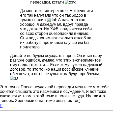
пересадки, кстати
Да мне тоже интересно чем хфешники
его так напугали что он так бодро в
туман свалил
А начал то как
хорошо, я дажедумал, вдруг правда
что докажет. Но ХФЕ юридически себя
со всех сторон обезопасили видимо.
Они ведь понимают сколько жалоб на
их работу в противном случае им бы
прилетело
Давайте не будем осуждать парня. Он и так пару
раз уже ошибся, думаю, что этих экспериментов
ему надолго хватит... Если кому нужен надежный
договор, то это точно наши российские клиники
обеспечат, а вот с результатом будут проблемы
Это точно. После неудачной пересадки меньшее что тебе
хочется слышать это насмешки и осуждения. Я вот тоже
оказался дятлом в этой теме и полез не туда. Ну так что
теперь. Хреновый опыт тоже опыт так-то((
Вернуться
к