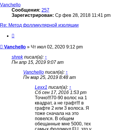
началу
Vanchello
Сообщения:
257
Зарегистрирован:
Ср фев 28, 2018 11:41 pm
Re: Метод фолликулярной изоляции
Цитата
Сообщение
Vanchello
»
Чт июл 02, 2020 9:12 pm
shrek
писал(а):
↑
Пн апр 15, 2019 9:07 am
Vanchello
писал(а):
↑
Пн мар 25, 2019 8:48 am
Lexx1
писал(а):
↑
Сб сен 17, 2016 1:53 pm
Точно!!!70-90 волос на 1
квадрат, а не графт!!! в
графте 2 или 3 волоса. Я
тоже сначала на это
повелся. В общем
обещанные мне 5000, тех
самых фолликул FU, это у