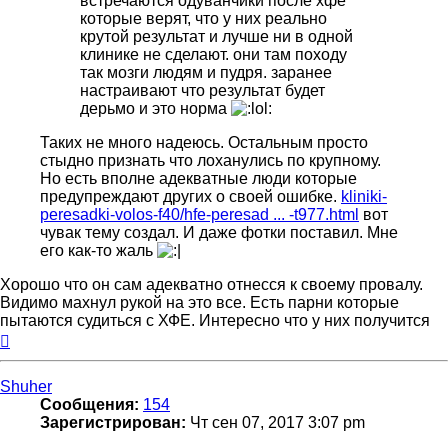
встречаются одуванчики после хфе
которые верят, что у них реально
крутой результат и лучше ни в одной
клинике не сделают. они там походу
так мозги людям и пудря. заранее
настраивают что результат будет
дерьмо и это норма
Таких не много надеюсь. Остальным просто
стыдно признать что лоханулись по крупному.
Но есть вполне адекватные люди которые
предупреждают других о своей ошибке.
kliniki-
peresadki-volos-f40/hfe-peresad ... -t977.html
вот
чувак тему создал. И даже фотки поставил. Мне
его как-то жаль
Хорошо что он сам адекватно отнесся к своему провалу.
Видимо махнул рукой на это все. Есть парни которые
пытаются судиться с ХФЕ. Интересно что у них получится
Вернуться
к
началу
Shuher
Сообщения:
154
Зарегистрирован:
Чт сен 07, 2017 3:07 pm