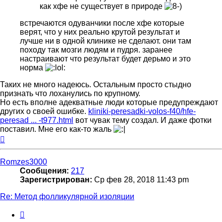
как хфе не существует в природе
встречаются одуванчики после хфе которые
верят, что у них реально крутой результат и
лучше ни в одной клинике не сделают. они там
походу так мозги людям и пудря. заранее
настраивают что результат будет дерьмо и это
норма
Таких не много надеюсь. Остальным просто стыдно
признать что лоханулись по крупному.
Но есть вполне адекватные люди которые предупреждают
других о своей ошибке.
kliniki-peresadki-volos-f40/hfe-
peresad ... -t977.html
вот чувак тему создал. И даже фотки
поставил. Мне его как-то жаль
Вернуться
к
началу
Romzes3000
Сообщения:
217
Зарегистрирован:
Ср фев 28, 2018 11:43 pm
Re: Метод фолликулярной изоляции
Цитата