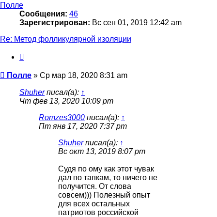
Полле
Сообщения:
46
Зарегистрирован:
Вс сен 01, 2019 12:42 am
Re: Метод фолликулярной изоляции
Цитата
Сообщение
Полле
»
Ср мар 18, 2020 8:31 am
Shuher
писал(а):
↑
Чт фев 13, 2020 10:09 pm
Romzes3000
писал(а):
↑
Пт янв 17, 2020 7:37 pm
Shuher
писал(а):
↑
Вс окт 13, 2019 8:07 pm
Судя по ому как этот чувак
дал по тапкам, то ничего не
получится. От слова
совсем))) Полезный опыт
для всех остальных
патриотов российской