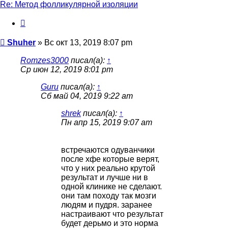
Re: Метод фолликулярной изоляции
Цитата
Сообщение
Shuher
»
Вс окт 13, 2019 8:07 pm
Romzes3000
писал(а):
↑
Ср июн 12, 2019 8:01 pm
Guru
писал(а):
↑
Сб май 04, 2019 9:22 am
shrek
писал(а):
↑
Пн апр 15, 2019 9:07 am
встречаются одуванчики
после хфе которые верят,
что у них реально крутой
результат и лучше ни в
одной клинике не сделают.
они там походу так мозги
людям и пудря. заранее
настраивают что результат
будет дерьмо и это норма