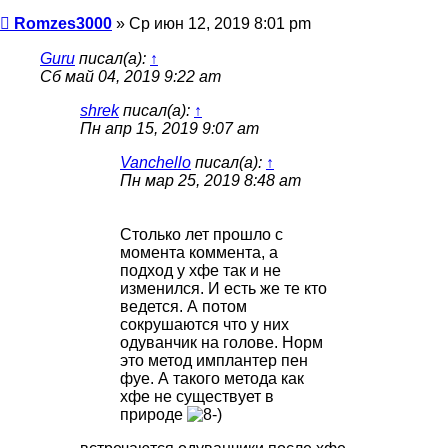
Сообщение
Romzes3000
»
Ср июн 12, 2019 8:01 pm
Guru
писал(а):
↑
Сб май 04, 2019 9:22 am
shrek
писал(а):
↑
Пн апр 15, 2019 9:07 am
Vanchello
писал(а):
↑
Пн мар 25, 2019 8:48 am
Столько лет прошло с
момента коммента, а
подход у хфе так и не
изменился. И есть же те кто
ведется. А потом
сокрушаются что у них
одуванчик на голове. Норм
это метод имплантер пен
фуе. А такого метода как
хфе не существует в
природе