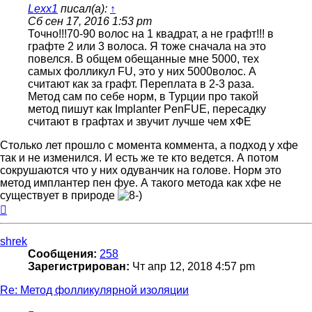
Lexx1
писал(а):
↑
Сб сен 17, 2016 1:53 pm
Точно!!!70-90 волос на 1 квадрат, а не графт!!! в
графте 2 или 3 волоса. Я тоже сначала на это
повелся. В общем обещанные мне 5000, тех
самых фолликул FU, это у них 5000волос. А
считают как за графт. Переплата в 2-3 раза.
Метод сам по себе норм, в Турции про такой
метод пишут как Imрlanter PenFUЕ, пересадку
считают в графтах и звучит лучше чем хФЕ
Столько лет прошло с момента коммента, а подход у хфе
так и не изменился. И есть же те кто ведется. А потом
сокрушаются что у них одуванчик на голове. Норм это
метод имплантер пен фуе. А такого метода как хфе не
существует в природе
Вернуться
к
началу
shrek
Сообщения:
258
Зарегистрирован:
Чт апр 12, 2018 4:57 pm
Re: Метод фолликулярной изоляции