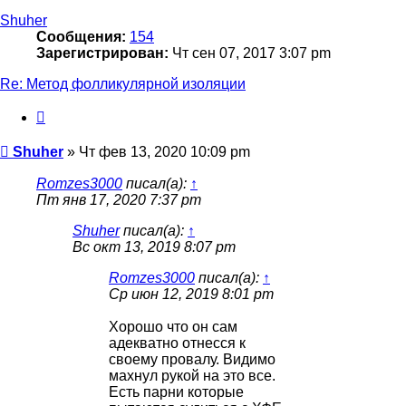
началу
Shuher
Сообщения:
154
Зарегистрирован:
Чт сен 07, 2017 3:07 pm
Re: Метод фолликулярной изоляции
Цитата
Сообщение
Shuher
»
Чт фев 13, 2020 10:09 pm
Romzes3000
писал(а):
↑
Пт янв 17, 2020 7:37 pm
Shuher
писал(а):
↑
Вс окт 13, 2019 8:07 pm
Romzes3000
писал(а):
↑
Ср июн 12, 2019 8:01 pm
Хорошо что он сам
адекватно отнесся к
своему провалу. Видимо
махнул рукой на это все.
Есть парни которые