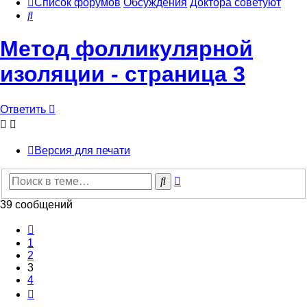
Список форумов
Обсуждения
Доктора советуют
Поиск
Метод фолликулярной
изоляции - страница 3
Ответить
Версия для печати
Расширенный
Поиск
поиск
39 сообщений
Пред.
1
2
3
4
След.