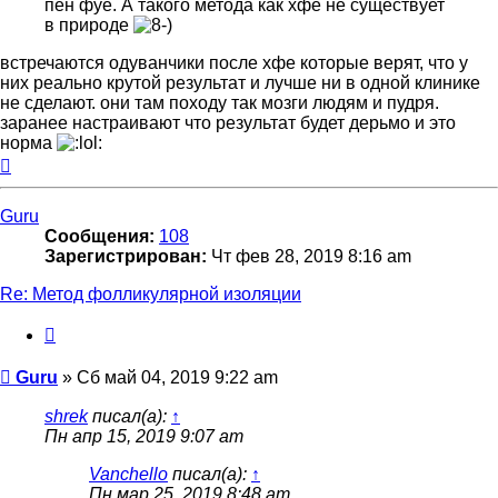
пен фуе. А такого метода как хфе не существует
в природе
встречаются одуванчики после хфе которые верят, что у
них реально крутой результат и лучше ни в одной клинике
не сделают. они там походу так мозги людям и пудря.
заранее настраивают что результат будет дерьмо и это
норма
Вернуться
к
началу
Guru
Сообщения:
108
Зарегистрирован:
Чт фев 28, 2019 8:16 am
Re: Метод фолликулярной изоляции
Цитата
Сообщение
Guru
»
Сб май 04, 2019 9:22 am
shrek
писал(а):
↑
Пн апр 15, 2019 9:07 am
Vanchello
писал(а):
↑
Пн мар 25, 2019 8:48 am