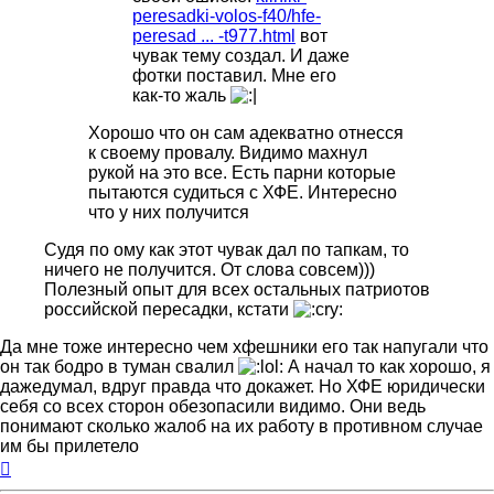
peresadki-volos-f40/hfe-
peresad ... -t977.html
вот
чувак тему создал. И даже
фотки поставил. Мне его
как-то жаль
Хорошо что он сам адекватно отнесся
к своему провалу. Видимо махнул
рукой на это все. Есть парни которые
пытаются судиться с ХФЕ. Интересно
что у них получится
Судя по ому как этот чувак дал по тапкам, то
ничего не получится. От слова совсем)))
Полезный опыт для всех остальных патриотов
российской пересадки, кстати
Да мне тоже интересно чем хфешники его так напугали что
он так бодро в туман свалил
А начал то как хорошо, я
дажедумал, вдруг правда что докажет. Но ХФЕ юридически
себя со всех сторон обезопасили видимо. Они ведь
понимают сколько жалоб на их работу в противном случае
им бы прилетело
Вернуться
к