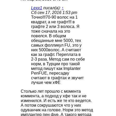
Lexx1
писал(а):
↑
Сб сен 17, 2016 1:53 pm
Точно!!!70-90 волос на 1
квадрат, а не графт!!! в
графте 2 или 3 волоса. Я
тоже сначала на это
повелся. В общем
обещанные мне 5000, тех
самых фолликул FU, это у
них 5000волос. А считают
как за графт. Переплата в
2-3 раза. Метод сам по себе
норм, в Турции про такой
метод пишут как Imрlanter
PenFUЕ, пересадку
считают в графтах и звучит
лучше чем хФЕ
Столько лет прошло с момента
коммента, а подход у хфе так и не
изменился. И есть же те кто ведется.
А потом сокрушаются что у них
одуванчик на голове. Норм это метод
имплантер пен фуе. А такого метода