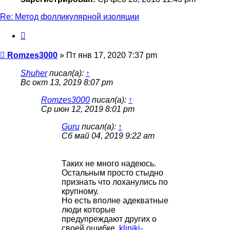
Re: Метод фолликулярной изоляции
Цитата
Сообщение
Romzes3000
»
Пт янв 17, 2020 7:37 pm
Shuher
писал(а):
↑
Вс окт 13, 2019 8:07 pm
Romzes3000
писал(а):
↑
Ср июн 12, 2019 8:01 pm
Guru
писал(а):
↑
Сб май 04, 2019 9:22 am
Таких не много надеюсь.
Остальным просто стыдно
признать что лоханулись по
крупному.
Но есть вполне адекватные
люди которые
предупреждают других о
своей ошибке.
kliniki-