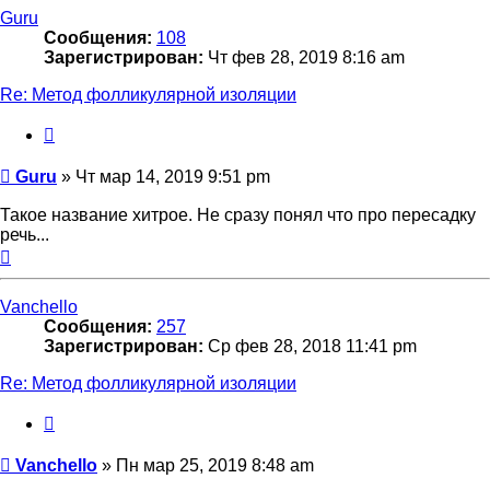
Guru
Сообщения:
108
Зарегистрирован:
Чт фев 28, 2019 8:16 am
Re: Метод фолликулярной изоляции
Цитата
Сообщение
Guru
»
Чт мар 14, 2019 9:51 pm
Такое название хитрое. Не сразу понял что про пересадку
речь...
Вернуться
к
началу
Vanchello
Сообщения:
257
Зарегистрирован:
Ср фев 28, 2018 11:41 pm
Re: Метод фолликулярной изоляции
Цитата
Сообщение
Vanchello
»
Пн мар 25, 2019 8:48 am