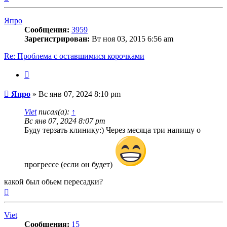
к
началу
Япро
Сообщения:
3959
Зарегистрирован:
Вт ноя 03, 2015 6:56 am
Re: Проблема с оставшимися корочками
Цитата
Сообщение
Япро
»
Вс янв 07, 2024 8:10 pm
Viet
писал(а):
↑
Вс янв 07, 2024 8:07 pm
Буду терзать клинику:) Через месяца три напишу о
прогрессе (если он будет)
какой был обьем пересадки?
Вернуться
к
началу
Viet
Сообщения:
15