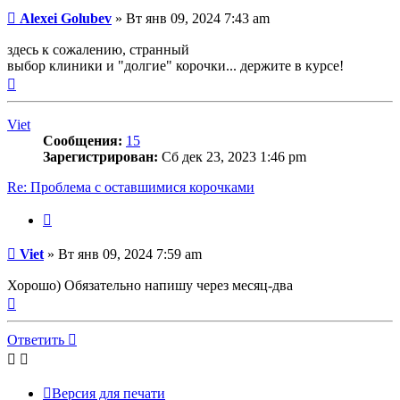
Сообщение
Alexei Golubev
»
Вт янв 09, 2024 7:43 am
здесь к сожалению, странный
выбор клиники и "долгие" корочки... держите в курсе!
Вернуться
к
началу
Viet
Сообщения:
15
Зарегистрирован:
Сб дек 23, 2023 1:46 pm
Re: Проблема с оставшимися корочками
Цитата
Сообщение
Viet
»
Вт янв 09, 2024 7:59 am
Хорошо) Обязательно напишу через месяц-два
Вернуться
к
началу
Ответить
Версия для печати