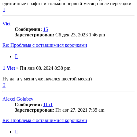
единичные графты и только в первый месяц после пересадки
Вернуться
к
началу
Viet
Сообщения:
15
Зарегистрирован:
Сб дек 23, 2023 1:46 pm
Re: Проблема с оставшимися корочками
Цитата
Сообщение
Viet
»
Пн янв 08, 2024 8:38 pm
Ну да, а у меня уже начался шестой месяц)
Вернуться
к
началу
Alexei Golubev
Сообщения:
1151
Зарегистрирован:
Пт авг 27, 2021 7:35 am
Re: Проблема с оставшимися корочками
Цитата