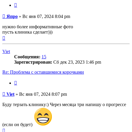
Цитата
Сообщение
Япро
»
Вс янв 07, 2024 8:04 pm
нужно более информативные фото
пусть клиника сделает)))
Вернуться
к
началу
Viet
Сообщения:
15
Зарегистрирован:
Сб дек 23, 2023 1:46 pm
Re: Проблема с оставшимися корочками
Цитата
Сообщение
Viet
»
Вс янв 07, 2024 8:07 pm
Буду терзать клинику:) Через месяца три напишу о прогрессе
(если он будет)
Вернуться