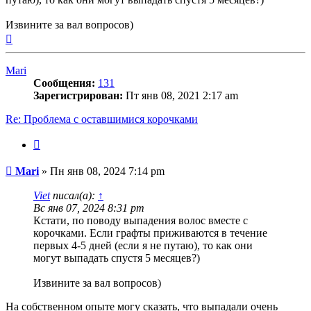
Извините за вал вопросов)
Вернуться
к
началу
Mari
Сообщения:
131
Зарегистрирован:
Пт янв 08, 2021 2:17 am
Re: Проблема с оставшимися корочками
Цитата
Сообщение
Mari
»
Пн янв 08, 2024 7:14 pm
Viet
писал(а):
↑
Вс янв 07, 2024 8:31 pm
Кстати, по поводу выпадения волос вместе с
корочками. Если графты приживаются в течение
первых 4-5 дней (если я не путаю), то как они
могут выпадать спустя 5 месяцев?)
Извините за вал вопросов)
На собственном опыте могу сказать, что выпадали очень