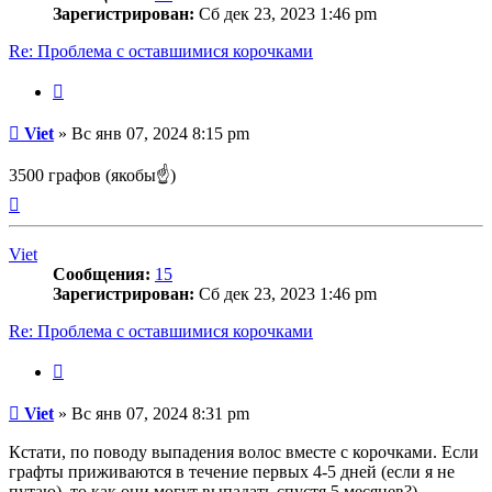
Зарегистрирован:
Сб дек 23, 2023 1:46 pm
Re: Проблема с оставшимися корочками
Цитата
Сообщение
Viet
»
Вс янв 07, 2024 8:15 pm
3500 графов (якобы☝)
Вернуться
к
началу
Viet
Сообщения:
15
Зарегистрирован:
Сб дек 23, 2023 1:46 pm
Re: Проблема с оставшимися корочками
Цитата
Сообщение
Viet
»
Вс янв 07, 2024 8:31 pm
Кстати, по поводу выпадения волос вместе с корочками. Если
графты приживаются в течение первых 4-5 дней (если я не
путаю), то как они могут выпадать спустя 5 месяцев?)