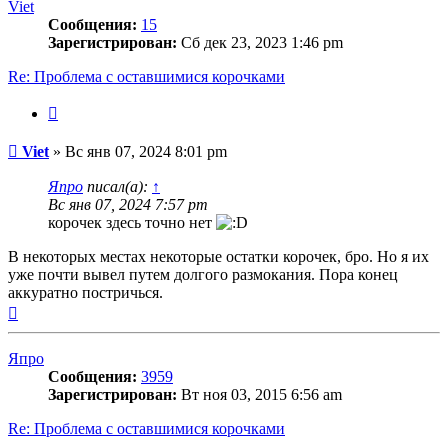
Viet
Сообщения:
15
Зарегистрирован:
Сб дек 23, 2023 1:46 pm
Re: Проблема с оставшимися корочками
Цитата
Сообщение
Viet
»
Вс янв 07, 2024 8:01 pm
Япро
писал(а):
↑
Вс янв 07, 2024 7:57 pm
корочек здесь точно нет
В некоторых местах некоторые остатки корочек, бро. Но я их
уже почти вывел путем долгого размокания. Пора конец
аккуратно постричься.
Вернуться
к
началу
Япро
Сообщения:
3959
Зарегистрирован:
Вт ноя 03, 2015 6:56 am
Re: Проблема с оставшимися корочками