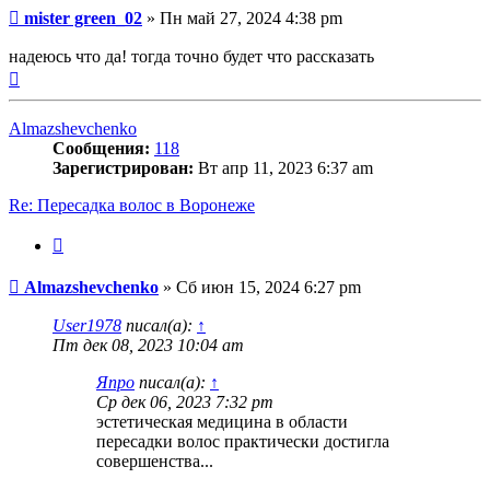
Сообщение
mister green_02
»
Пн май 27, 2024 4:38 pm
надеюсь что да! тогда точно будет что рассказать
Вернуться
к
началу
Almazshevchenko
Сообщения:
118
Зарегистрирован:
Вт апр 11, 2023 6:37 am
Re: Пересадка волос в Воронеже
Цитата
Сообщение
Almazshevchenko
»
Сб июн 15, 2024 6:27 pm
User1978
писал(а):
↑
Пт дек 08, 2023 10:04 am
Япро
писал(а):
↑
Ср дек 06, 2023 7:32 pm
эстетическая медицина в области
пересадки волос практически достигла
совершенства...