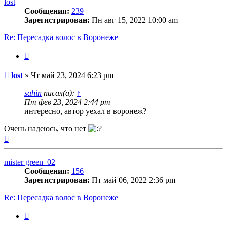
lost
Сообщения:
239
Зарегистрирован:
Пн авг 15, 2022 10:00 am
Re: Пересадка волос в Воронеже
Цитата
Сообщение
lost
»
Чт май 23, 2024 6:23 pm
sahin
писал(а):
↑
Пт фев 23, 2024 2:44 pm
интересно, автор уехал в воронеж?
Очень надеюсь, что нет
Вернуться
к
началу
mister green_02
Сообщения:
156
Зарегистрирован:
Пт май 06, 2022 2:36 pm
Re: Пересадка волос в Воронеже
Цитата