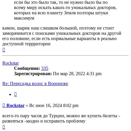
если бы это было так, то не нужно было бы по
всему миру искать каких-то уникальных докторов,
которых на всю планету Земля полторы штуки
максимум
камон, шарик наш слишком большой, поэтому не стоит
заморачиватся с поисками уникальных докторов на другой
его половине, если есть нормальные варианты в реально
доступной террритории
Вернуться
к
началу
Rockstar
Сообщения:
335
Зарегистрирован:
Пн мар 28, 2022 4:31 pm
Re: Пересадка волос в Воронеже
Цитата
Сообщение
Rockstar
»
Вс июн 16, 2024 8:02 pm
всего-то пару часов до Турции, можно же купить билеты -
развеяться -заодно и исправить проблему
Вернуться