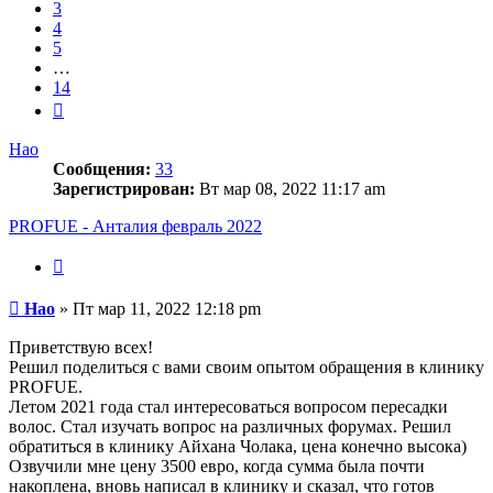
3
4
5
…
14
След.
Hao
Сообщения:
33
Зарегистрирован:
Вт мар 08, 2022 11:17 am
PROFUE - Анталия февраль 2022
Цитата
Сообщение
Hao
»
Пт мар 11, 2022 12:18 pm
Приветствую всех!
Решил поделиться с вами своим опытом обращения в клинику
PROFUE.
Летом 2021 года стал интересоваться вопросом пересадки
волос. Стал изучать вопрос на различных форумах. Решил
обратиться в клинику Айхана Чолака, цена конечно высока)
Озвучили мне цену 3500 евро, когда сумма была почти
накоплена, вновь написал в клинику и сказал, что готов