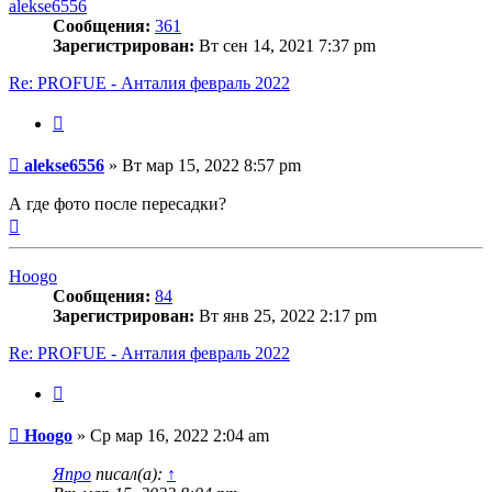
alekse6556
Сообщения:
361
Зарегистрирован:
Вт сен 14, 2021 7:37 pm
Re: PROFUE - Анталия февраль 2022
Цитата
Сообщение
alekse6556
»
Вт мар 15, 2022 8:57 pm
А где фото после пересадки?
Вернуться
к
началу
Hoogo
Сообщения:
84
Зарегистрирован:
Вт янв 25, 2022 2:17 pm
Re: PROFUE - Анталия февраль 2022
Цитата
Сообщение
Hoogo
»
Ср мар 16, 2022 2:04 am
Япро
писал(а):
↑