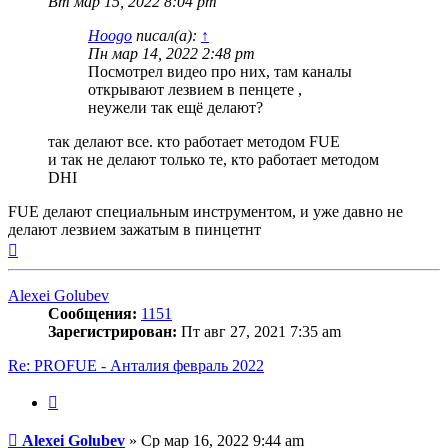
Вт мар 15, 2022 8:04 pm
Hoogo
писал(а):
↑
Пн мар 14, 2022 2:48 pm
Посмотрел видео про них, там каналы
открывают лезвием в пенцете ,
неужели так ещё делают?
так делают все. кто работает методом FUE
и так не делают только те, кто работает методом
DHI
FUE делают специальным инструментом, и уже давно не
делают лезвием зажатым в пинцетнт
Вернуться
к
началу
Alexei Golubev
Сообщения:
1151
Зарегистрирован:
Пт авг 27, 2021 7:35 am
Re: PROFUE - Анталия февраль 2022
Цитата
Сообщение
Alexei Golubev
»
Ср мар 16, 2022 9:44 am