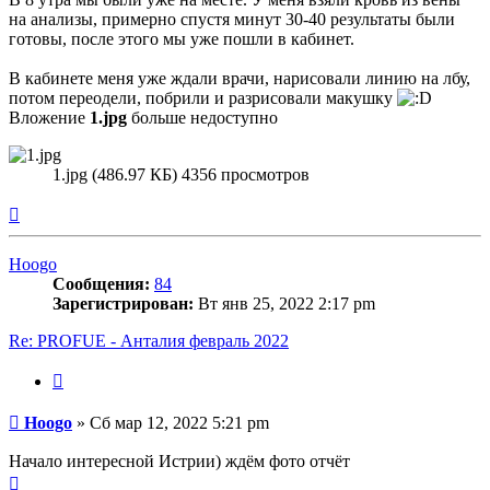
на анализы, примерно спустя минут 30-40 результаты были
готовы, после этого мы уже пошли в кабинет.
В кабинете меня уже ждали врачи, нарисовали линию на лбу,
потом переодели, побрили и разрисовали макушку
Вложение
1.jpg
больше недоступно
1.jpg (486.97 КБ) 4356 просмотров
Вернуться
к
началу
Hoogo
Сообщения:
84
Зарегистрирован:
Вт янв 25, 2022 2:17 pm
Re: PROFUE - Анталия февраль 2022
Цитата
Сообщение
Hoogo
»
Сб мар 12, 2022 5:21 pm
Начало интересной Истрии) ждём фото отчёт
Вернуться