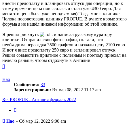
внести предоплату и планировать отпуск для операции, но к
этому времени цена повысилась и стала уже 4300 евро. Для
меня это цена была уже неподъемная) Тогда мне в клинике
Чолока посоветовали клинику PROFUE. В рунете кроме этого
форума я не нашёл никакой информации об этой клинике.
Я решил рискнуть
и написал русскому куратору
клиники. Отправил свои фотографии, сказали, что
необходима пересадка 3500 графтов и назвали цену 2100 евро.
И вот я внес предоплату 250 евро и запланировал отпуск.
Решил совместить приятное с полезным и поэтому приехал на
неделю раньше, чтобы отдохнуть в Анталии.
Вернуться
к
началу
Hao
Сообщения:
33
Зарегистрирован:
Вт мар 08, 2022 11:17 am
Re: PROFUE - Анталия февраль 2022
Цитата
Сообщение
Hao
»
Сб мар 12, 2022 9:00 am