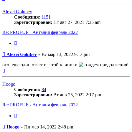
к
началу
Alexei Golubev
Сообщения:
1151
Зарегистрирован:
Пт авг 27, 2021 7:35 am
Re: PROFUE - Анталия февраль 2022
Цитата
Сообщение
Alexei Golubev
»
Вс мар 13, 2022 9:13 pm
ого! еще один отчет из этой клиники
ждем продолжения!
Вернуться
к
началу
Hoogo
Сообщения:
84
Зарегистрирован:
Вт янв 25, 2022 2:17 pm
Re: PROFUE - Анталия февраль 2022
Цитата
Сообщение
Hoogo
»
Пн мар 14, 2022 2:48 pm