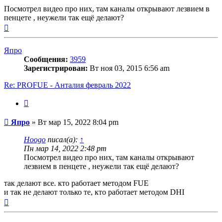
Посмотрел видео про них, там каналы открывают лезвием в
пенцете , неужели так ещё делают?
Вернуться
к
началу
Япро
Сообщения:
3959
Зарегистрирован:
Вт ноя 03, 2015 6:56 am
Re: PROFUE - Анталия февраль 2022
Цитата
Сообщение
Япро
»
Вт мар 15, 2022 8:04 pm
Hoogo
писал(а):
↑
Пн мар 14, 2022 2:48 pm
Посмотрел видео про них, там каналы открывают
лезвием в пенцете , неужели так ещё делают?
так делают все. кто работает методом FUE
и так не делают только те, кто работает методом DHI
Вернуться
к
началу