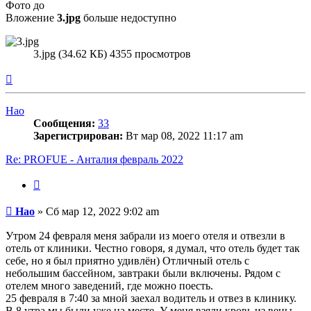
Фото до
Вложение
3.jpg
больше недоступно
3.jpg (34.62 КБ) 4355 просмотров
Вернуться
к
началу
Hao
Сообщения:
33
Зарегистрирован:
Вт мар 08, 2022 11:17 am
Re: PROFUE - Анталия февраль 2022
Цитата
Сообщение
Hao
»
Сб мар 12, 2022 9:02 am
Утром 24 февраля меня забрали из моего отеля и отвезли в
отель от клиники. Честно говоря, я думал, что отель будет так
себе, но я был приятно удивлён) Отличный отель с
небольшим бассейном, завтраки были включены. Рядом с
отелем много заведений, где можно поесть.
25 февраля в 7:40 за мной заехал водитель и отвез в клинику.
В 8 утра мы были уже на месте. У меня взяли кровь из вены