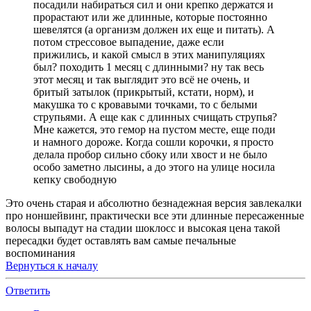
посадили набираться сил и они крепко держатся и
прорастают или же длинные, которые постоянно
шевелятся (а организм должен их еще и питать). А
потом стрессовое выпадение, даже если
прижились, и какой смысл в этих манипуляциях
был? походить 1 месяц с длинными? ну так весь
этот месяц и так выглядит это всё не очень, и
бритый затылок (прикрытый, кстати, норм), и
макушка то с кровавыми точками, то с белыми
струпьями. А еще как с длинных счищать струпья?
Мне кажется, это гемор на пустом месте, еще поди
и намного дороже. Когда сошли корочки, я просто
делала пробор сильно сбоку или хвост и не было
особо заметно лысины, а до этого на улице носила
кепку свободную
Это очень старая и абсолютно безнадежная версия завлекалки
про ноншейвинг, практически все эти длинные пересаженные
волосы выпадут на стадии шоклосс и высокая цена такой
пересадки будет оставлять вам самые печальные
воспоминания
Вернуться к началу
Ответить