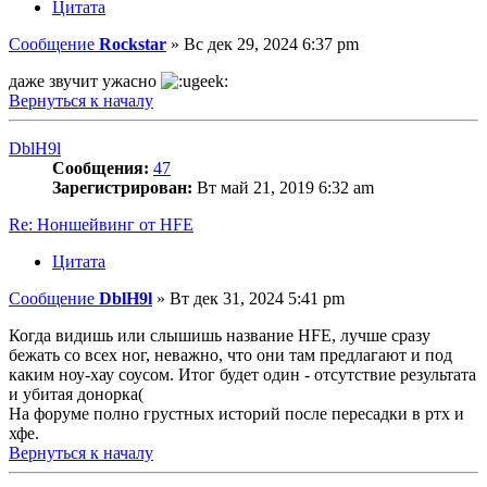
Цитата
Сообщение
Rockstar
»
Вс дек 29, 2024 6:37 pm
даже звучит ужасно
Вернуться к началу
DblH9l
Сообщения:
47
Зарегистрирован:
Вт май 21, 2019 6:32 am
Re: Ноншейвинг от HFE
Цитата
Сообщение
DblH9l
»
Вт дек 31, 2024 5:41 pm
Когда видишь или слышишь название HFE, лучше сразу
бежать со всех ног, неважно, что они там предлагают и под
каким ноу-хау соусом. Итог будет один - отсутствие результата
и убитая донорка(
На форуме полно грустных историй после пересадки в ртх и
хфе.
Вернуться к началу