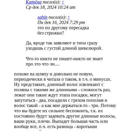
Катёна
писал(а):
↑
Ср дек 18, 2024 10:24 am
sahin
писал(а):
↑
Пн дек 16, 2024 7:29 pm
это по другому пересадка
без стрижки?
Да, вроде так заявляют и типа сразу
уходишь с густой длиной шевелюрой.
Что-то никто не пишет-никто не знает
про это что ли....
похоже на шляпу и довольно не новую,
периодически я читала о таком, в т.ч. о минусах.
Ну представьте, длинный волос извлекают с
поляны с такими же длинными - сложность раз,
лежат они такие ждут этапа посадки, могут
запутаться - два, посадили с грехом пополам и
волос такой - а как мне держаться-то - три. Потому
что вы будете их сильнее беспокоить, т.к. их
постоянно будут задевать другие длинные волосы,
ваши руки, плечи. Выпадет большая часть или
вообще все, п.ч. есть разница - коротыши