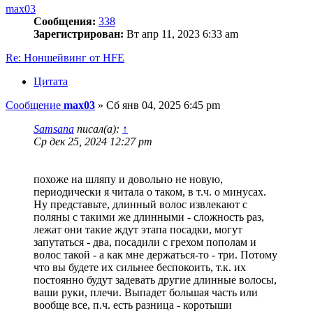
max03
Сообщения:
338
Зарегистрирован:
Вт апр 11, 2023 6:33 am
Re: Ноншейвинг от HFE
Цитата
Сообщение
max03
»
Сб янв 04, 2025 6:45 pm
Samsana
писал(а):
↑
Ср дек 25, 2024 12:27 pm
похоже на шляпу и довольно не новую,
периодически я читала о таком, в т.ч. о минусах.
Ну представьте, длинный волос извлекают с
поляны с такими же длинными - сложность раз,
лежат они такие ждут этапа посадки, могут
запутаться - два, посадили с грехом пополам и
волос такой - а как мне держаться-то - три. Потому
что вы будете их сильнее беспокоить, т.к. их
постоянно будут задевать другие длинные волосы,
ваши руки, плечи. Выпадет большая часть или
вообще все, п.ч. есть разница - коротыши