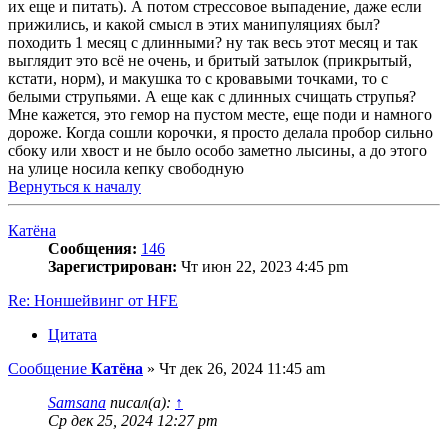
их еще и питать). А потом стрессовое выпадение, даже если
прижились, и какой смысл в этих манипуляциях был?
походить 1 месяц с длинными? ну так весь этот месяц и так
выглядит это всё не очень, и бритый затылок (прикрытый,
кстати, норм), и макушка то с кровавыми точками, то с
белыми струпьями. А еще как с длинных счищать струпья?
Мне кажется, это гемор на пустом месте, еще поди и намного
дороже. Когда сошли корочки, я просто делала пробор сильно
сбоку или хвост и не было особо заметно лысины, а до этого
на улице носила кепку свободную
Вернуться к началу
Катёна
Сообщения:
146
Зарегистрирован:
Чт июн 22, 2023 4:45 pm
Re: Ноншейвинг от HFE
Цитата
Сообщение
Катёна
»
Чт дек 26, 2024 11:45 am
Samsana
писал(а):
↑
Ср дек 25, 2024 12:27 pm