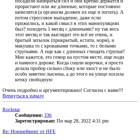
посадили набираться сил и они крепко держатся и
прорастают или же длинные, которые постоянно
шевелятся (а организм должен их еще и питать). А
потом стрессовое выпадение, даже если
прижились, и какой смысл в этих манипуляциях
был? походить 1 месяц с длинными? ну так весь
этот месяц и так выглядит это всё не очень, и
бритый затылок (прикрытый, кстати, норм), и
макушка то с кровавыми точками, то с белыми
струпьями. А еще как с длинных счищать струпья?
Мне кажется, это гемор на пустом месте, еще поди
и намного дороже. Когда сошли корочки, я просто
делала пробор сильно сбоку или хвост и не было
особо заметно лысины, а до этого на улице носила
кепку свободную
Очень подробно и аргументировано! Согласна с вами!!!
Вернуться к началу
Rockstar
Сообщения:
336
Зарегистрирован:
Пн мар 28, 2022 4:31 pm
Re: Ноншейвинг от HFE