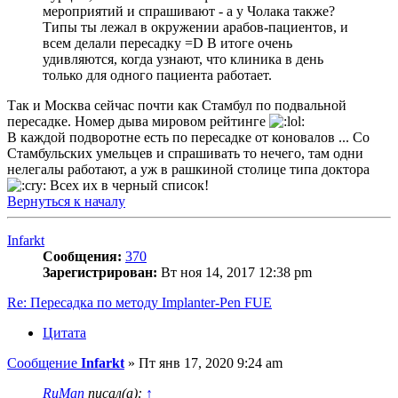
мероприятий и спрашивают - а у Чолака также?
Типы ты лежал в окружении арабов-пациентов, и
всем делали пересадку =D В итоге очень
удивляются, когда узнают, что клиника в день
только для одного пациента работает.
Так и Москва сейчас почти как Стамбул по подвальной
пересадке. Номер дыва мировом рейтинге
В каждой подворотне есть по пересадке от коновалов ... Со
Стамбульских умельцев и спрашивать то нечего, там одни
нелегалы работают, а уж в рашкиной столице типа доктора
Всех их в черный список!
Вернуться к началу
Infarkt
Сообщения:
370
Зарегистрирован:
Вт ноя 14, 2017 12:38 pm
Re: Пересадка по методу Implanter-Pen FUE
Цитата
Сообщение
Infarkt
»
Пт янв 17, 2020 9:24 am
RuMan
писал(а):
↑