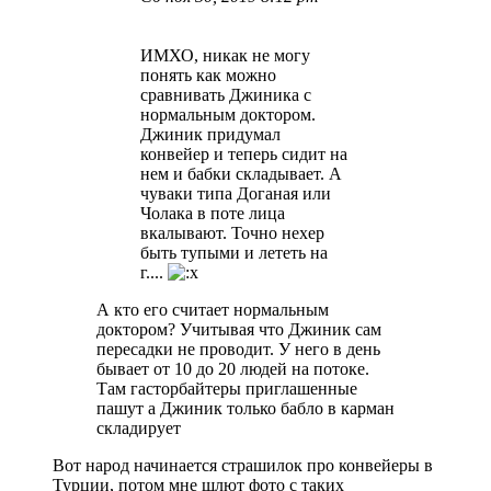
ИМХО, никак не могу
понять как можно
сравнивать Джиника с
нормальным доктором.
Джиник придумал
конвейер и теперь сидит на
нем и бабки складывает. А
чуваки типа Доганая или
Чолака в поте лица
вкалывают. Точно нехер
быть тупыми и лететь на
г....
А кто его считает нормальным
доктором? Учитывая что Джиник сам
пересадки не проводит. У него в день
бывает от 10 до 20 людей на потоке.
Там гасторбайтеры приглашенные
пашут а Джиник только бабло в карман
складирует
Вот народ начинается страшилок про конвейеры в
Турции, потом мне шлют фото с таких