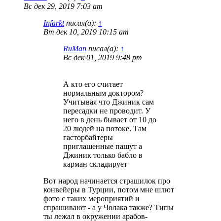
Вс дек 29, 2019 7:03 am
Infarkt
писал(а):
↑
Вт дек 10, 2019 10:15 am
RuMan
писал(а):
↑
Вс дек 01, 2019 9:48 pm
А кто его считает
нормальным доктором?
Учитывая что Джиник сам
пересадки не проводит. У
него в день бывает от 10 до
20 людей на потоке. Там
гасторбайтеры
приглашенные пашут а
Джиник только бабло в
карман складирует
Вот народ начинается страшилок про
конвейеры в Турции, потом мне шлют
фото с таких мероприятий и
спрашивают - а у Чолака также? Типы
ты лежал в окружении арабов-