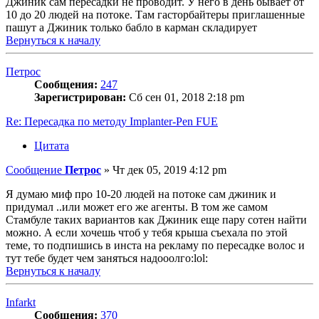
Джиник сам пересадки не проводит. У него в день бывает от
10 до 20 людей на потоке. Там гасторбайтеры приглашенные
пашут а Джиник только бабло в карман складирует
Вернуться к началу
Петрос
Сообщения:
247
Зарегистрирован:
Сб сен 01, 2018 2:18 pm
Re: Пересадка по методу Implanter-Pen FUE
Цитата
Сообщение
Петрос
»
Чт дек 05, 2019 4:12 pm
Я думаю миф про 10-20 людей на потоке сам джиник и
придумал ..или может его же агенты. В том же самом
Стамбуле таких вариантов как Джиник еще пару сотен найти
можно. А если хочешь чтоб у тебя крыша съехала по этой
теме, то подпишись в инста на рекламу по пересадке волос и
тут тебе будет чем заняться надооолго:lol:
Вернуться к началу
Infarkt
Сообщения:
370