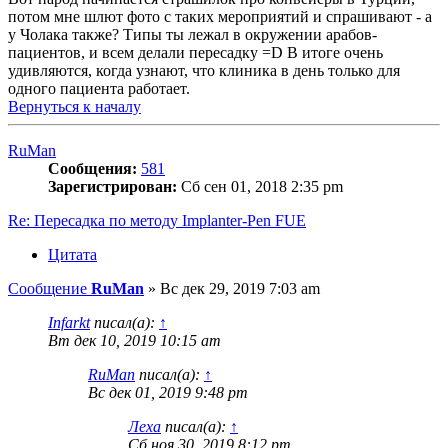
потом мне шлют фото с таких мероприятий и спрашивают - а
у Чолака также? Типы ты лежал в окружении арабов-
пациентов, и всем делали пересадку =D В итоге очень
удивляются, когда узнают, что клиника в день только для
одного пациента работает.
Вернуться к началу
RuMan
Сообщения:
581
Зарегистрирован:
Сб сен 01, 2018 2:35 pm
Re: Пересадка по методу Implanter-Pen FUE
Цитата
Сообщение
RuMan
»
Вс дек 29, 2019 7:03 am
Infarkt
писал(а):
↑
Вт дек 10, 2019 10:15 am
RuMan
писал(а):
↑
Вс дек 01, 2019 9:48 pm
Леха
писал(а):
↑
Сб ноя 30, 2019 8:12 pm