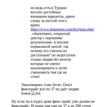
но ведь есть в Турции
вполне достойные
внимания варианты. давно
слежу за инстой этого
врача
https://www.instagram.com/drayhancolak/
. объективно, открытый
доктор с хорошими
результатами. и вполне
нормальной ценой. так
почему его считать не
доступным? он недоступен
только людям без мозгов
которые не умеют
анализировать и хотят
сэкономить там где не
стоит
Экономщики тоже бесят. Опыт
фикспрайс всё по 37 не даёт людям
покоя
Ну если ты в курсе даже фикс прайс уже далеко не
фикспрайс. И цены там уже не 37 а до 200 сотен