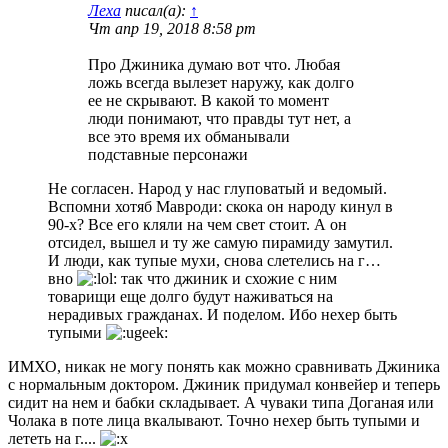
Леха
писал(а):
↑
Чт апр 19, 2018 8:58 pm
Про Джиника думаю вот что. Любая
ложь всегда вылезет наружу, как долго
ее не скрывают. В какой то момент
люди понимают, что правды тут нет, а
все это время их обманывали
подставные персонажи
Не согласен. Народ у нас глуповатый и ведомый.
Вспомни хотяб Мавроди: скока он народу кинул в
90-х? Все его кляли на чем свет стоит. А он
отсидел, вышел и ту же самую пирамиду замутил.
И люди, как тупые мухи, снова слетелись на г…
вно
так что джиник и схожие с ним
товарищи еще долго будут наживаться на
нерадивых гражданах. И поделом. Ибо нехер быть
тупыми
ИМХО, никак не могу понять как можно сравнивать Джиника
с нормальным доктором. Джиник придумал конвейер и теперь
сидит на нем и бабки складывает. А чуваки типа Доганая или
Чолака в поте лица вкалывают. Точно нехер быть тупыми и
лететь на г....