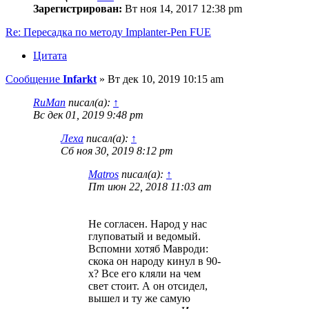
Зарегистрирован:
Вт ноя 14, 2017 12:38 pm
Re: Пересадка по методу Implanter-Pen FUE
Цитата
Сообщение
Infarkt
»
Вт дек 10, 2019 10:15 am
RuMan
писал(а):
↑
Вс дек 01, 2019 9:48 pm
Леха
писал(а):
↑
Сб ноя 30, 2019 8:12 pm
Matros
писал(а):
↑
Пт июн 22, 2018 11:03 am
Не согласен. Народ у нас
глуповатый и ведомый.
Вспомни хотяб Мавроди:
скока он народу кинул в 90-
х? Все его кляли на чем
свет стоит. А он отсидел,
вышел и ту же самую