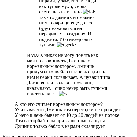
пирамиду замутил. И люди,
как тупые мухи, снова
слетелись на г…вно
так что джиник и схожие с
ним товарищи еще долго
будут наживаться на
нерадивых гражданах. И
поделом. Ибо нехер быть
тупыми
ИМХО, никак не могу понять как
можно сравнивать Джиника с
нормальным доктором. Джиник
придумал конвейер и теперь сидит на
нем и бабки складывает. А чуваки типа
Доганая или Чолака в поте лица
вкалывают. Точно нехер быть тупыми
и лететь на г....
А кто его считает нормальным доктором?
Учитывая что Джиник сам пересадки не проводит.
У него в день бывает от 10 до 20 людей на потоке.
Там гасторбайтеры приглашенные пашут а
Джиник только бабло в карман складирует
Вот народ начинается страшилок про конвейеры в Турции,