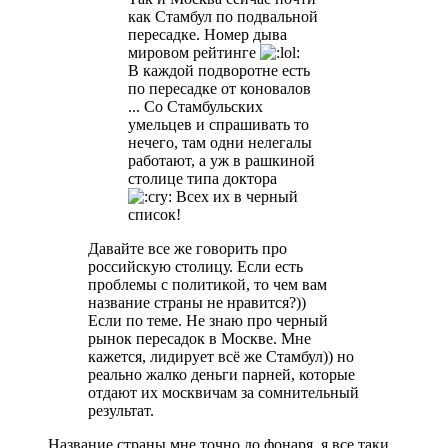
как Стамбул по подвальной
пересадке. Номер дыва
мировом рейтинге
В каждой подворотне есть
по пересадке от коновалов
... Со Стамбульских
умельцев и спрашивать то
нечего, там одни нелегалы
работают, а уж в рашкиной
столице типа доктора
Всех их в черный
список!
Давайте все же говорить про
российскую столицу. Если есть
проблемы с политикой, то чем вам
название страны не нравится?))
Если по теме. Не знаю про черный
рынок пересадок в Москве. Мне
кажется, лидирует всё же Стамбул)) но
реально жалко деньги парней, которые
отдают их москвичам за сомнительный
результат.
Название страны мне точно до фонаря, я все таки