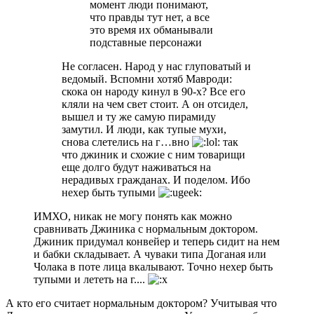
момент люди понимают,
что правды тут нет, а все
это время их обманывали
подставные персонажи
Не согласен. Народ у нас глуповатый и
ведомый. Вспомни хотяб Мавроди:
скока он народу кинул в 90-х? Все его
кляли на чем свет стоит. А он отсидел,
вышел и ту же самую пирамиду
замутил. И люди, как тупые мухи,
снова слетелись на г…вно
так
что джиник и схожие с ним товарищи
еще долго будут наживаться на
нерадивых гражданах. И поделом. Ибо
нехер быть тупыми
ИМХО, никак не могу понять как можно
сравнивать Джиника с нормальным доктором.
Джиник придумал конвейер и теперь сидит на нем
и бабки складывает. А чуваки типа Доганая или
Чолака в поте лица вкалывают. Точно нехер быть
тупыми и лететь на г....
А кто его считает нормальным доктором? Учитывая что