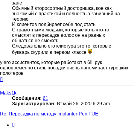
занет.
Обычный второсортный докторишка, кое как
знакомый с практикой и полностью забивший на
теорию.
И клиентов подбирает себе под стать.
С грамотными людьми, которые хоть что-то
смыслят в пересадке волос он на равных
общаться не сможет.
Следовательно его клиетура это те, которые
букварь скурили в первом классе
у его ассистенток, которые работают в 6!!! рук
одновременно стиль посадки очень напоминает турецких
полотеров
Вернуться
к
началу
Maks1k
Сообщения:
61
Зарегистрирован:
Вт май 26, 2020 6:29 am
Re: Пересадка по методу Implanter-Pen FUE
Цитата