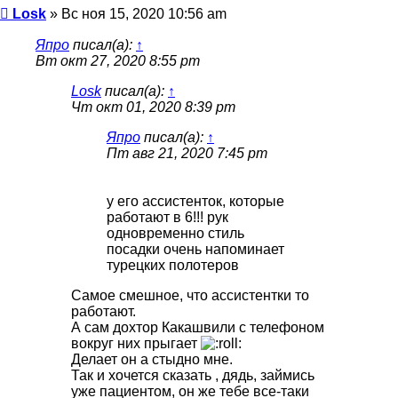
Сообщение
Losk
»
Вс ноя 15, 2020 10:56 am
Япро
писал(а):
↑
Вт окт 27, 2020 8:55 pm
Losk
писал(а):
↑
Чт окт 01, 2020 8:39 pm
Япро
писал(а):
↑
Пт авг 21, 2020 7:45 pm
у его ассистенток, которые
работают в 6!!! рук
одновременно стиль
посадки очень напоминает
турецких полотеров
Самое смешное, что ассистентки то
работают.
А сам дохтор Какашвили с телефоном
вокруг них прыгает
Делает он а стыдно мне.
Так и хочется сказать , дядь, займись
уже пациентом, он же тебе все-таки