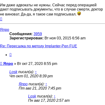
Им даже адвокаты не нужны. Сейчас перед операцией
дают подписывать документы, что в случае смерти, доктор
не виноват. Да-да, я такое сам подписывал.
Вернуться
к
началу
Япро
Сообщения:
3959
Зарегистрирован:
Вт ноя 03, 2015 6:56 am
Re: Пересадка по методу Implanter-Pen FUE
Цитата
Сообщение
Япро
»
Вт окт 27, 2020 8:55 pm
Losk
писал(а):
↑
Чт окт 01, 2020 8:39 pm
Япро
писал(а):
↑
Пт авг 21, 2020 7:45 pm
Losk
писал(а):
↑
Пн авг 17, 2020 2:57 am