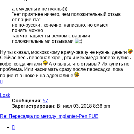
а ему деньги не нужны)))
"нет приятнее ничего, чем положительный отзыв
от пациента"
не по-русски , конечно, написано, но смысл
понять можно
так что пациенты велком с вашими
положительными отзывами
Ну ты сказал, московскому врачу-рвачу не нужны деньги
Сейчас весь персонал хфе , ртх и мекамеда поперхнулись
кофе, когда читали
А отзывы, что отзывы? Их купить не
проблема. Или наснимать сразу после пересадки, пока
пациент в шоке и на адреналине
Вернуться
к
началу
Losk
Сообщения:
57
Зарегистрирован:
Вт июл 03, 2018 8:36 pm
Re: Пересадка по методу Implanter-Pen FUE
Цитата