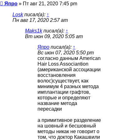
Сообщение
Япро
»
Пт авг 21, 2020 7:45 pm
Losk
писал(а):
↑
Пн авг 17, 2020 2:57 am
Maks1k
писал(а):
↑
Вт июн 09, 2020 5:05 am
Япро
писал(а):
↑
Вс июн 07, 2020 5:50 pm
согласно данным American
Hair Loss Associantion
(американской ассоциации
восстановления
волос)существует, как
минимум 4 разных метода
имплантации графтов,
которые и определяют
название метода
пересадки
а примитивное разделение
на шовный и бесшовный
методы никак не говорит о
том, что доктор Какашвили