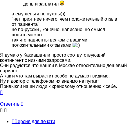
деньги заплатил
а ему деньги не нужны)))
"нет приятнее ничего, чем положительный отзыв
от пациента"
не по-русски , конечно, написано, но смысл
понять можно
так что пациенты велком с вашими
положительными отзывами
Я думаю у Какиашвили просто соотвутствующий
контингент с низкими запросами.
Они радуются что нашли в Москве относительно дешевый
вариант.
А как и что там вырастит особо не думают видимо.
Ну и доктор с телефоном их видимо не пугает.
Привыкли наши люди к хреновому отношению к себе.
Вернуться
к
началу
Ответить
Версия для печати