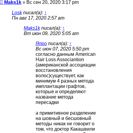
Сообщение
Maks1k
»
Вс сен 20, 2020 3:17 pm
Losk
писал(а):
↑
Пн авг 17, 2020 2:57 am
Maks1k
писал(а):
↑
Вт июн 09, 2020 5:05 am
Япро
писал(а):
↑
Вс июн 07, 2020 5:50 pm
согласно данным American
Hair Loss Associantion
(американской ассоциации
восстановления
волос)существует, как
минимум 4 разных метода
имплантации графтов,
которые и определяют
название метода
пересадки
а примитивное разделение
на шовный и бесшовный
методы никак не говорит о
том, что доктор Какашвили