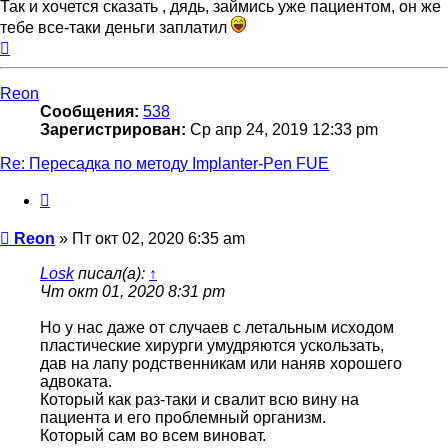
Так и хочется сказать , дядь, займись уже пациентом, он же
тебе все-таки деньги заплатил
Вернуться
к
началу
Reon
Сообщения:
538
Зарегистрирован:
Ср апр 24, 2019 12:33 pm
Re: Пересадка по методу Implanter-Pen FUE
Цитата
Сообщение
Reon
»
Пт окт 02, 2020 6:35 am
Losk
писал(а):
↑
Чт окт 01, 2020 8:31 pm
Но у нас даже от случаев с летальным исходом
пластические хирурги умудряются ускользать,
дав на лапу родственникам или наняв хорошего
адвоката.
Который как раз-таки и свалит всю вину на
пациента и его проблемный организм.
Который сам во всем виноват.