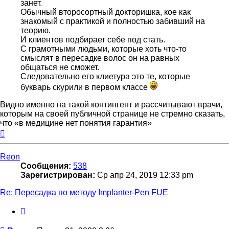
занет.
Обычный второсортный докторишка, кое как
знакомый с практикой и полностью забивший на
теорию.
И клиентов подбирает себе под стать.
С грамотными людьми, которые хоть что-то
смыслят в пересадке волос он на равных
общаться не сможет.
Следовательно его клиетура это те, которые
букварь скурили в первом классе
Видно именно на такой контингент и рассчитывают врачи,
которым на своей публичной странице не стремно сказать,
что «в медицине нет понятия гарантия»
Вернуться
к
началу
Reon
Сообщения:
538
Зарегистрирован:
Ср апр 24, 2019 12:33 pm
Re: Пересадка по методу Implanter-Pen FUE
Цитата
Сообщение