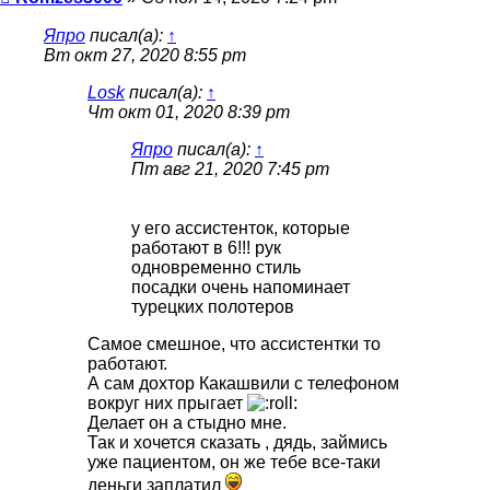
Япро
писал(а):
↑
Вт окт 27, 2020 8:55 pm
Losk
писал(а):
↑
Чт окт 01, 2020 8:39 pm
Япро
писал(а):
↑
Пт авг 21, 2020 7:45 pm
у его ассистенток, которые
работают в 6!!! рук
одновременно стиль
посадки очень напоминает
турецких полотеров
Самое смешное, что ассистентки то
работают.
А сам дохтор Какашвили с телефоном
вокруг них прыгает
Делает он а стыдно мне.
Так и хочется сказать , дядь, займись
уже пациентом, он же тебе все-таки
деньги заплатил