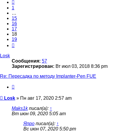
Пред.
1
…
15
16
17
18
19
След.
Losk
Сообщения:
57
Зарегистрирован:
Вт июл 03, 2018 8:36 pm
Re: Пересадка по методу Implanter-Pen FUE
Цитата
Сообщение
Losk
»
Пн авг 17, 2020 2:57 am
Maks1k
писал(а):
↑
Вт июн 09, 2020 5:05 am
Япро
писал(а):
↑
Вс июн 07, 2020 5:50 pm