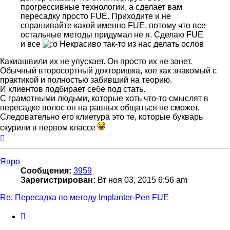
прогрессивные технологии, а сделает вам
пересадку просто FUE. Приходите и не
спрашивайте какой именно FUE, потому что все
остальные методы придумал не я. Сделаю FUE
и все
Некрасиво так-то из нас делать ослов
Какиашвили их не упускает. Он просто их не занет.
Обычный второсортный докторишка, кое как знакомый с
практикой и полностью забивший на теорию.
И клиентов подбирает себе под стать.
С грамотными людьми, которые хоть что-то смыслят в
пересадке волос он на равных общаться не сможет.
Следовательно его клиетура это те, которые букварь
скурили в первом классе
Вернуться
к
началу
Япро
Сообщения:
3959
Зарегистрирован:
Вт ноя 03, 2015 6:56 am
Re: Пересадка по методу Implanter-Pen FUE
Цитата