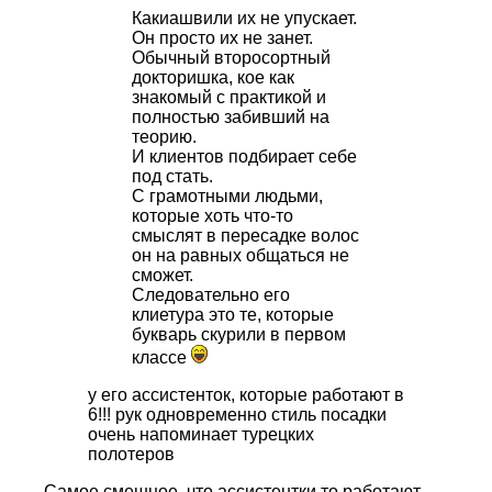
Какиашвили их не упускает.
Он просто их не занет.
Обычный второсортный
докторишка, кое как
знакомый с практикой и
полностью забивший на
теорию.
И клиентов подбирает себе
под стать.
С грамотными людьми,
которые хоть что-то
смыслят в пересадке волос
он на равных общаться не
сможет.
Следовательно его
клиетура это те, которые
букварь скурили в первом
классе
у его ассистенток, которые работают в
6!!! рук одновременно стиль посадки
очень напоминает турецких
полотеров
Самое смешное, что ассистентки то работают.