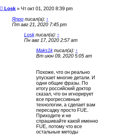
Сообщение
Losk
»
Чт окт 01, 2020 8:39 pm
Япро
писал(а):
↑
Пт авг 21, 2020 7:45 pm
Losk
писал(а):
↑
Пн авг 17, 2020 2:57 am
Maks1k
писал(а):
↑
Вт июн 09, 2020 5:05 am
Похоже, что он реально
упускает многие детали. И
одни общие фразы. По
итогу российский доктор
сказал, что он игнорирует
все прогрессивные
технологии, а сделает вам
пересадку просто FUE.
Приходите и не
спрашивайте какой именно
FUE, потому что все
остальные методы