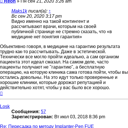
Reon
»
Пн сен 21, 2020 3:26 am
Maks1k
писал(а):
↑
Вс сен 20, 2020 3:17 pm
Видно именно на такой контингент и
рассчитывают врачи, которым на своей
публичной странице не стремно сказать, что «в
медицине нет понятия гарантия»
Объективно говоря, в медицине на гарантию результата
трудно как-то рассчитывать. Даже в эстетической.
Технически все могло пройти идеально, а сам организм
пациента этот идеал смазал. На самом деле, часто
пациенты получают не "гарантию", а бесплатную
операцию, на которую клиника сама готова пойти, чтобы вы
остались довольны. На это идут только проверенные и
хорошие клиники, которые дорожат репутацией и
действительно хотят, чтобы у вас было все хорошо.
Вернуться
к
началу
Losk
Сообщения:
57
Зарегистрирован:
Вт июл 03, 2018 8:36 pm
Re: Пересадка по методу Implanter-Pen FUE