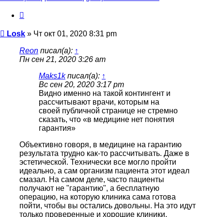
Цитата
Сообщение
Losk
»
Чт окт 01, 2020 8:31 pm
Reon
писал(а):
↑
Пн сен 21, 2020 3:26 am
Maks1k
писал(а):
↑
Вс сен 20, 2020 3:17 pm
Видно именно на такой контингент и
рассчитывают врачи, которым на
своей публичной странице не стремно
сказать, что «в медицине нет понятия
гарантия»
Объективно говоря, в медицине на гарантию
результата трудно как-то рассчитывать. Даже в
эстетической. Технически все могло пройти
идеально, а сам организм пациента этот идеал
смазал. На самом деле, часто пациенты
получают не "гарантию", а бесплатную
операцию, на которую клиника сама готова
пойти, чтобы вы остались довольны. На это идут
только проверенные и хорошие клиники,