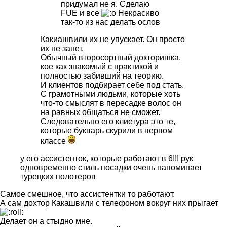
придумал не я. Сделаю
FUE и все
Некрасиво
так-то из нас делать ослов
Какиашвили их не упускает. Он просто
их не занет.
Обычный второсортный докторишка,
кое как знакомый с практикой и
полностью забивший на теорию.
И клиентов подбирает себе под стать.
С грамотными людьми, которые хоть
что-то смыслят в пересадке волос он
на равных общаться не сможет.
Следовательно его клиетура это те,
которые букварь скурили в первом
классе
у его ассистенток, которые работают в 6!!! рук
одновременно стиль посадки очень напоминает
турецких полотеров
Самое смешное, что ассистентки то работают.
А сам дохтор Какашвили с телефоном вокруг них прыгает
Делает он а стыдно мне.