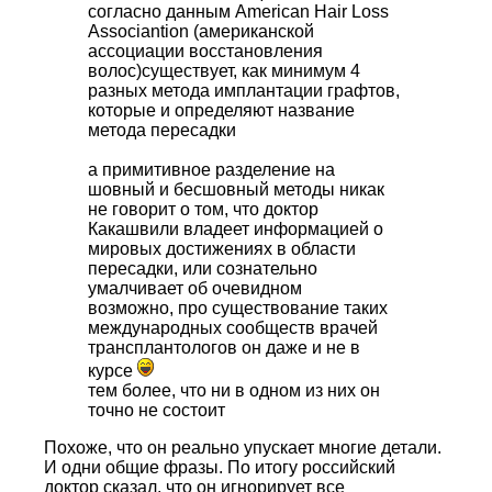
согласно данным American Hair Loss
Associantion (американской
ассоциации восстановления
волос)существует, как минимум 4
разных метода имплантации графтов,
которые и определяют название
метода пересадки
а примитивное разделение на
шовный и бесшовный методы никак
не говорит о том, что доктор
Какашвили владеет информацией о
мировых достижениях в области
пересадки, или сознательно
умалчивает об очевидном
возможно, про существование таких
международных сообществ врачей
трансплантологов он даже и не в
курсе
тем более, что ни в одном из них он
точно не состоит
Похоже, что он реально упускает многие детали.
И одни общие фразы. По итогу российский
доктор сказал, что он игнорирует все