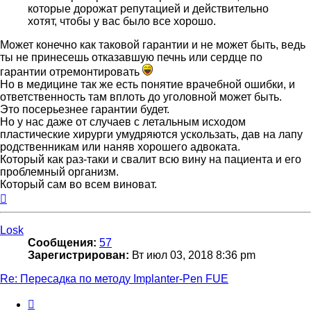
которые дорожат репутацией и действительно
хотят, чтобы у вас было все хорошо.
Может конечно как таковой гарантии и не может быть, ведь
ты не принесешь отказавшую печнь или сердце по
гарантии отремонтировать
Но в медицине так же есть понятие врачебной ошибки, и
ответственность там вплоть до уголовной может быть.
Это посерьезнее гарантии будет.
Но у нас даже от случаев с летальным исходом
пластические хирурги умудряются ускользать, дав на лапу
родственникам или наняв хорошего адвоката.
Который как раз-таки и свалит всю вину на пациента и его
проблемный организм.
Который сам во всем виноват.
Вернуться
к
началу
Losk
Сообщения:
57
Зарегистрирован:
Вт июл 03, 2018 8:36 pm
Re: Пересадка по методу Implanter-Pen FUE
Цитата