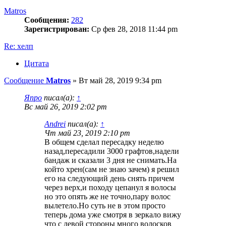
Matros
Сообщения:
282
Зарегистрирован:
Ср фев 28, 2018 11:44 pm
Re: хелп
Цитата
Сообщение
Matros
»
Вт май 28, 2019 9:34 pm
Япро
писал(а):
↑
Вс май 26, 2019 2:02 pm
Andrei
писал(а):
↑
Чт май 23, 2019 2:10 pm
В общем сделал пересадку неделю
назад,пересадили 3000 графтов,надели
бандаж и сказали 3 дня не снимать.На
който хрен(сам не знаю зачем) я решил
его на следующий день снять причем
через верх,и походу цепанул я волосы
но это опять же не точно,пару волос
вылетело.Но суть не в этом просто
теперь дома уже смотря в зеркало вижу
что с левой стороны много волосков