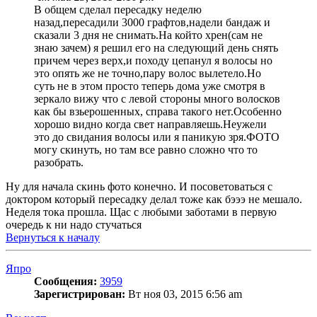
В общем сделал пересадку неделю
назад,пересадили 3000 графтов,надели бандаж и
сказали 3 дня не снимать.На който хрен(сам не
знаю зачем) я решил его на следующий день снять
причем через верх,и походу цепанул я волосы но
это опять же не точно,пару волос вылетело.Но
суть не в этом просто теперь дома уже смотря в
зеркало вижу что с левой стороны много волосков
как бы взьерошенных, справа такого нет.Особенно
хорошо видно когда свет направляешь.Неужели
это до свидания волосы или я паникую зря.ФОТО
могу скинуть, но там все равно сложно что то
разобрать.
Ну для начала скинь фото конечно. И посоветоваться с
доктором который пересадку делал тоже как бэээ не мешало.
Неделя тока прошла. Щас с любыми заботами в первую
очередь к ни надо стучаться
Вернуться к началу
Япро
Сообщения:
3959
Зарегистрирован:
Вт ноя 03, 2015 6:56 am