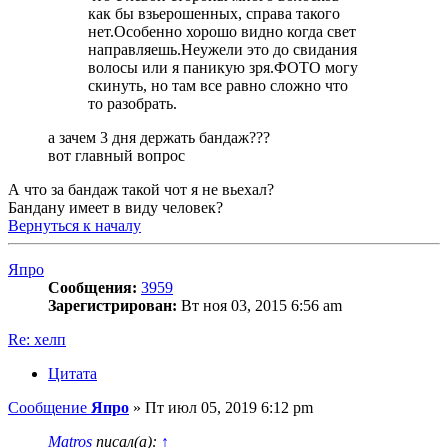
как бы взьерошенных, справа такого
нет.Особенно хорошо видно когда свет
направляешь.Неужели это до свидания
волосы или я паникую зря.ФОТО могу
скинуть, но там все равно сложно что
то разобрать.
а зачем 3 дня держать бандаж???
вот главный вопрос
А что за бандаж такой чот я не вьехал?
Бандану имеет в виду человек?
Вернуться к началу
Япро
Сообщения:
3959
Зарегистрирован:
Вт ноя 03, 2015 6:56 am
Re: хелп
Цитата
Сообщение
Япро
»
Пт июл 05, 2019 6:12 pm
Matros
писал(а):
↑