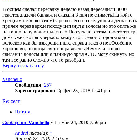
В общем сделал пересадку неделю назад,пересадили 3000
графтов,надели бандаж и сказали 3 дня не снимать.На който
хрен(сам не знаю зачем) я решил его на следующий день снять
причем через верх,и походу цепанул я волосы но это опять же
не точно,пару волос вылетело.Но суть не в этом просто теперь
дома уже смотря в зеркало вижу что с левой стороны много
волосков как бы взьерошенных, справа такого нет.Особенно
хорошо видно когда свет направляешь.Неужели это до
свидания волосы или я паникую зря.ФОТО могу скинуть, но
там все равно сложно что то разобрать.
Вернуться к началу
Vanchello
Сообщения:
257
Зарегистрирован:
Ср фев 28, 2018 11:41 pm
Re: хелп
Цитата
Сообщение
Vanchello
»
Пт май 24, 2019 7:56 pm
Andrei
писал(а):
↑
Чт май 23, 2019 2:10 pm