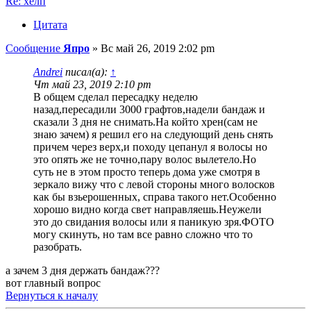
Re: хелп
Цитата
Сообщение
Япро
»
Вс май 26, 2019 2:02 pm
Andrei
писал(а):
↑
Чт май 23, 2019 2:10 pm
В общем сделал пересадку неделю
назад,пересадили 3000 графтов,надели бандаж и
сказали 3 дня не снимать.На който хрен(сам не
знаю зачем) я решил его на следующий день снять
причем через верх,и походу цепанул я волосы но
это опять же не точно,пару волос вылетело.Но
суть не в этом просто теперь дома уже смотря в
зеркало вижу что с левой стороны много волосков
как бы взьерошенных, справа такого нет.Особенно
хорошо видно когда свет направляешь.Неужели
это до свидания волосы или я паникую зря.ФОТО
могу скинуть, но там все равно сложно что то
разобрать.
а зачем 3 дня держать бандаж???
вот главный вопрос
Вернуться к началу