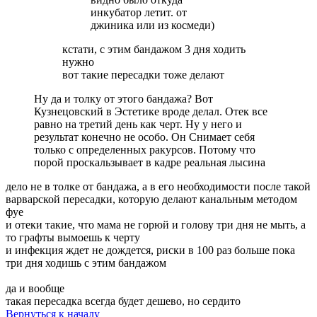
инкубатор летит. от
джиника или из космеди)
кстати, с этим бандажом 3 дня ходить
нужно
вот такие пересадки тоже делают
Ну да и толку от этого бандажа? Вот
Кузнецовский в Эстетике вроде делал. Отек все
равно на третий день как черт. Ну у него и
результат конечно не особо. Он Снимает себя
только с определенных ракурсов. Потому что
порой проскальзывает в кадре реальная лысина
дело не в толке от бандажа, а в его необходимости после такой
варварской пересадки, которую делают канальным методом
фуе
и отеки такие, что мама не горюй и голову три дня не мыть, а
то графты вымоешь к черту
и инфекция ждет не дождется, риски в 100 раз больше пока
три дня ходишь с этим бандажом
да и вообще
такая пересадка всегда будет дешево, но сердито
Вернуться к началу