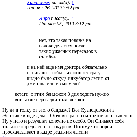
Хоттабыч
писал(а):
↑
Пт июл 26, 2019 3:52 pm
Япро
писал(а):
↑
Пт июл 05, 2019 6:12 pm
нет, это такая повязка на
голове делается после
таких ужасных пересадок в
стамбуле
и на ней еще имя доктора обязательно
написано. чтобы в аэропорту сразу
видно было откуда инкубатор летит. от
джиника или из космеди)
кстати, с этим бандажом 3 дня ходить нужно
вот такие пересадки тоже делают
Ну да и толку от этого бандажа? Вот Кузнецовский в
Эстетике вроде делал. Отек все равно на третий день как черт.
Ну у него и результат конечно не особо. Он Снимает себя
только с определенных ракурсов. Потому что порой
проскальзывает в кадре реальная лысина