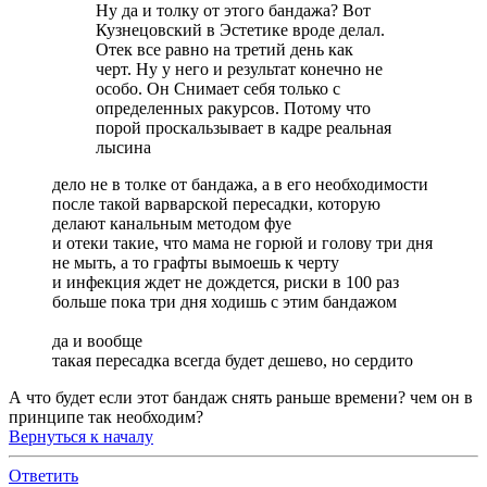
Ну да и толку от этого бандажа? Вот
Кузнецовский в Эстетике вроде делал.
Отек все равно на третий день как
черт. Ну у него и результат конечно не
особо. Он Снимает себя только с
определенных ракурсов. Потому что
порой проскальзывает в кадре реальная
лысина
дело не в толке от бандажа, а в его необходимости
после такой варварской пересадки, которую
делают канальным методом фуе
и отеки такие, что мама не горюй и голову три дня
не мыть, а то графты вымоешь к черту
и инфекция ждет не дождется, риски в 100 раз
больше пока три дня ходишь с этим бандажом
да и вообще
такая пересадка всегда будет дешево, но сердито
А что будет если этот бандаж снять раньше времени? чем он в
принципе так необходим?
Вернуться к началу
Ответить