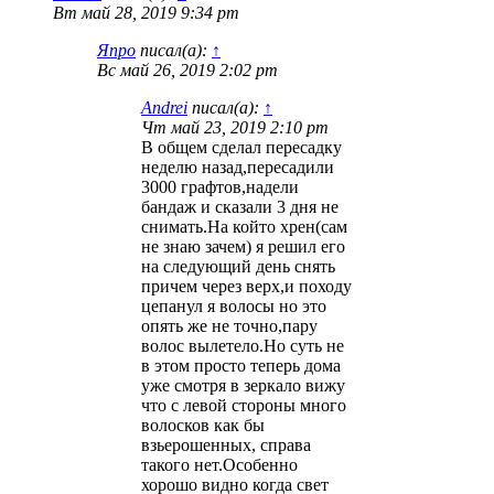
Вт май 28, 2019 9:34 pm
Япро
писал(а):
↑
Вс май 26, 2019 2:02 pm
Andrei
писал(а):
↑
Чт май 23, 2019 2:10 pm
В общем сделал пересадку
неделю назад,пересадили
3000 графтов,надели
бандаж и сказали 3 дня не
снимать.На който хрен(сам
не знаю зачем) я решил его
на следующий день снять
причем через верх,и походу
цепанул я волосы но это
опять же не точно,пару
волос вылетело.Но суть не
в этом просто теперь дома
уже смотря в зеркало вижу
что с левой стороны много
волосков как бы
взьерошенных, справа
такого нет.Особенно
хорошо видно когда свет