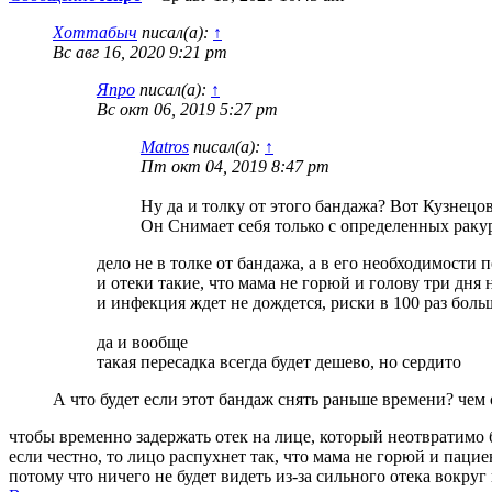
Хоттабыч
писал(а):
↑
Вс авг 16, 2020 9:21 pm
Япро
писал(а):
↑
Вс окт 06, 2019 5:27 pm
Matros
писал(а):
↑
Пт окт 04, 2019 8:47 pm
Ну да и толку от этого бандажа? Вот Кузнецовс
Он Снимает себя только с определенных ракур
дело не в толке от бандажа, а в его необходимости
и отеки такие, что мама не горюй и голову три дня 
и инфекция ждет не дождется, риски в 100 раз бол
да и вообще
такая пересадка всегда будет дешево, но сердито
А что будет если этот бандаж снять раньше времени? чем
чтобы временно задержать отек на лице, который неотвратимо 
если честно, то лицо распухнет так, что мама не горюй и пацие
потому что ничего не будет видеть из-за сильного отека вокруг