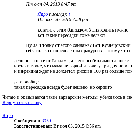
Пт окт 04, 2019 8:47 pm
Япро
писал(а):
↑
Пт июл 26, 2019 7:58 pm
кстати, с этим бандажом 3 дня ходить нужно
вот такие пересадки тоже делают
Ну да и толку от этого бандажа? Вот Кузнецовский в
себя только с определенных ракурсов. Потому что 
дело не в толке от бандажа, а в его необходимости посл
и отеки такие, что мама не горюй и голову три дня не мы
и инфекция ждет не дождется, риски в 100 раз больше по
да и вообще
такая пересадка всегда будет дешево, но сердито
Читаю и оказывается такие варварские методы, убеждаюсь в с
Вернуться к началу
Япро
Сообщения:
3959
Зарегистрирован:
Вт ноя 03, 2015 6:56 am