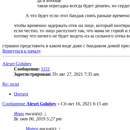
да и вообще
такая пересадка всегда будет дешево, но серди
А что будет если этот бандаж снять раньше времен
чтобы временно задержать отек на лице, который неотвра
если честно, то лицо распухнет так, что мама не горюй и
потому что ничего не будет видеть из-за сильного отека в
страшно представить в каком виде даже с бандажом домой приле
Вернуться к началу
Alexei Golubev
Сообщения:
1151
Зарегистрирован:
Пт авг 27, 2021 7:35 am
Re: хелп
Цитата
Сообщение
Alexei Golubev
»
Сб окт 16, 2021 6:15 am
Япро
писал(а):
↑
Вс окт 06, 2019 5:27 pm
Matros
писал(а):
↑