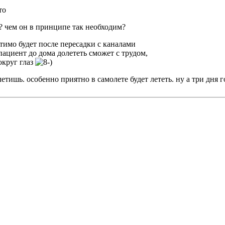
то
и? чем он в принципе так необходим?
тимо будет после пересадки с каналами
 пациент до дома долететь сможет с трудом,
округ глаз
тишь. особенно приятно в самолете будет лететь. ну а три дня г