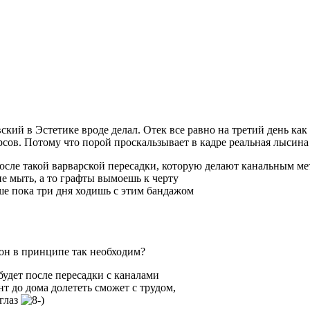
кий в Эстетике вроде делал. Отек все равно на третий день как ч
сов. Потому что порой проскальзывает в кадре реальная лысина
 после такой варварской пересадки, которую делают канальным м
не мыть, а то графты вымоешь к черту
ьше пока три дня ходишь с этим бандажом
 он в принципе так необходим?
будет после пересадки с каналами
нт до дома долететь сможет с трудом,
 глаз