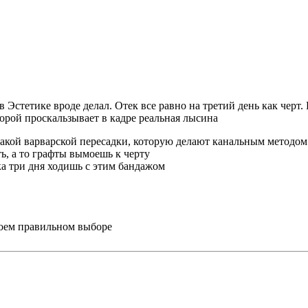
 Эстетике вроде делал. Отек все равно на третий день как черт.
порой проскальзывает в кадре реальная лысина
е такой варварской пересадки, которую делают канальным методом
ть, а то графты вымоешь к черту
ка три дня ходишь с этим бандажом
воем правильном выборе