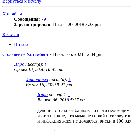
Вернуться к началу
Хоттабыч
Сообщения:
79
Зарегистрирован:
Пн авг 20, 2018 3:23 pm
Re: хелп
Цитата
Сообщение
Хоттабыч
»
Вт окт 05, 2021 12:34 pm
Япро
писал(а):
↑
Ср авг 19, 2020 10:45 am
Хоттабыч
писал(а):
↑
Вс авг 16, 2020 9:21 pm
Япро
писал(а):
↑
Вс окт 06, 2019 5:27 pm
дело не в толке от бандажа, а в его необход
и отеки такие, что мама не горюй и голову тр
и инфекция ждет не дождется, риски в 100 ра