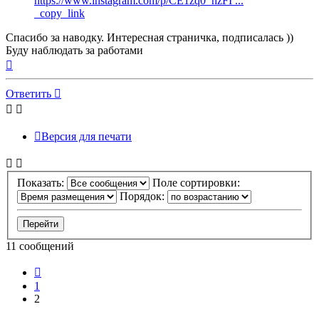
https://www.instagram.com/p/CE1zq0_hzFI ...
_copy_link
Спасибо за наводку. Интересная страничка, подписалась ))
Буду наблюдать за работами
Вернуться
к
началу
Ответить
Версия для печати
Показать:
Поле сортировки:
Порядок:
11 сообщений
Пред.
1
2