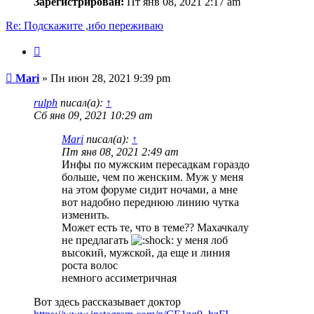
Зарегистрирован:
Пт янв 08, 2021 2:17 am
Re: Подскажите ,ибо переживаю
Цитата
Сообщение
Mari
»
Пн июн 28, 2021 9:39 pm
rulph
писал(а):
↑
Сб янв 09, 2021 10:29 am
Mari
писал(а):
↑
Пт янв 08, 2021 2:49 am
Инфы по мужским пересадкам гораздо
больше, чем по женским. Муж у меня
на этом форуме сидит ночами, а мне
вот надобно переднюю линию чутка
изменить.
Может есть те, что в теме?? Махачкалу
не предлагать
у меня лоб
высокий, мужской, да еще и линия
роста волос
немного ассиметричная
Вот здесь рассказывает доктор