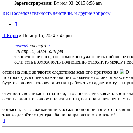
Зарегистрирован:
Вт ноя 03, 2015 6:56 am
Re: Последовательность действий, и другие вопросы
Цитата
Сообщение
Япро
»
Пн апр 15, 2024 7:42 pm
maretel
писал(а):
↑
Пн апр 15, 2024 6:38 pm
я конечно не спец, но возможно нужно пить побольше вод
если есть возможность полноценно отдохнуть между пер
отеки на лице являются следствием земного притяжения
поэтому здесь очень важно ваше положение головы в максимал
будете склонять голову вниз или работать с гаджетом тут и прив
отечность возникает из за того, что анестезическая жидкость б
если наклоните голову вперед и вниз, вот она и потечет вам на 
согласен, разглаживающий массаж по лобной зоне это правильн
только делайте с центра лба по направлению к вискам!
Вернуться
к
началу