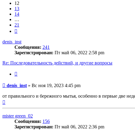
12
13
14
…
21
След.
denis_inst
Сообщения:
241
Зарегистрирован:
Пт май 06, 2022 2:58 pm
Re: Последовательность действий, и другие вопросы
Цитата
Сообщение
denis_inst
»
Вс ноя 19, 2023 4:45 pm
от правильного и бережного мытья, особенно в первые две нед
Вернуться
к
началу
mister green_02
Сообщения:
156
Зарегистрирован:
Пт май 06, 2022 2:36 pm