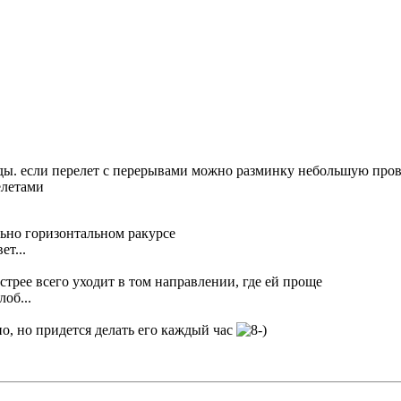
ы. если перелет с перерывами можно разминку небольшую провес
елетами
ьно горизонтальном ракурсе
ет...
ыстрее всего уходит в том направлении, где ей проще
лоб...
о, но придется делать его каждый час