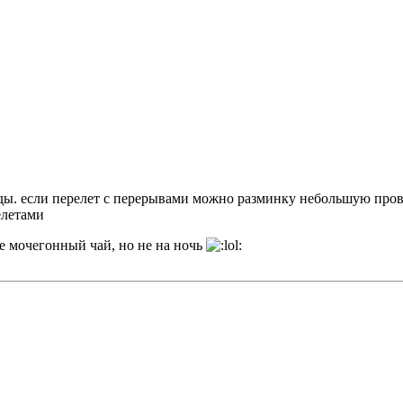
ы. если перелет с перерывами можно разминку небольшую провес
елетами
е мочегонный чай, но не на ночь