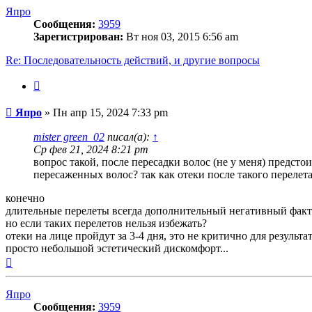
началу
Япро
Сообщения:
3959
Зарегистрирован:
Вт ноя 03, 2015 6:56 am
Re: Последовательность действий, и другие вопросы
Цитата
Сообщение
Япро
»
Пн апр 15, 2024 7:33 pm
mister green_02
писал(а):
↑
Ср фев 21, 2024 8:21 pm
вопрос такой, после пересадки волос (не у меня) предсто
пересаженных волос? так как отеки после такого перелет
конечно
длительные перелеты всегда дополнительный негативный фак
но если таких перелетов нельзя избежать?
отеки на лице пройдут за 3-4 дня, это не критично для результа
просто небольшой эстетический дискомфорт...
Вернуться
к
началу
Япро
Сообщения:
3959