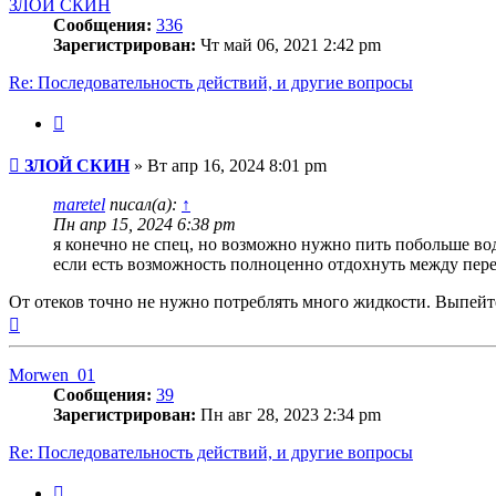
ЗЛОЙ СКИН
Сообщения:
336
Зарегистрирован:
Чт май 06, 2021 2:42 pm
Re: Последовательность действий, и другие вопросы
Цитата
Сообщение
ЗЛОЙ СКИН
»
Вт апр 16, 2024 8:01 pm
maretel
писал(а):
↑
Пн апр 15, 2024 6:38 pm
я конечно не спец, но возможно нужно пить побольше вод
если есть возможность полноценно отдохнуть между пер
От отеков точно не нужно потреблять много жидкости. Выпейт
Вернуться
к
началу
Morwen_01
Сообщения:
39
Зарегистрирован:
Пн авг 28, 2023 2:34 pm
Re: Последовательность действий, и другие вопросы
Цитата