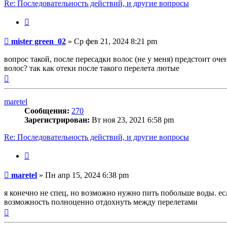
Re: Последовательность действий, и другие вопросы
Цитата
Сообщение
mister green_02
»
Ср фев 21, 2024 8:21 pm
вопрос такой, после пересадки волос (не у меня) предстоит оч
волос? так как отеки после такого перелета лютые
Вернуться
к
началу
maretel
Сообщения:
270
Зарегистрирован:
Вт ноя 23, 2021 6:58 pm
Re: Последовательность действий, и другие вопросы
Цитата
Сообщение
maretel
»
Пн апр 15, 2024 6:38 pm
я конечно не спец, но возможно нужно пить побольше воды. ес
возможность полноценно отдохнуть между перелетами
Вернуться
к