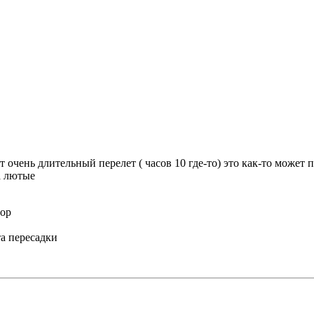
ит очень длительный перелет ( часов 10 где-то) это как-то може
а лютые
тор
та пересадки