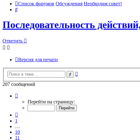
Список форумов
Обсуждения
Необходим совет!
Поиск
Последовательность действий,
Ответить
Версия для печати
Расширенный
Поиск
поиск
207 сообщений
Страница
12
Перейти на страницу:
из
21
Пред.
1
…
10
11