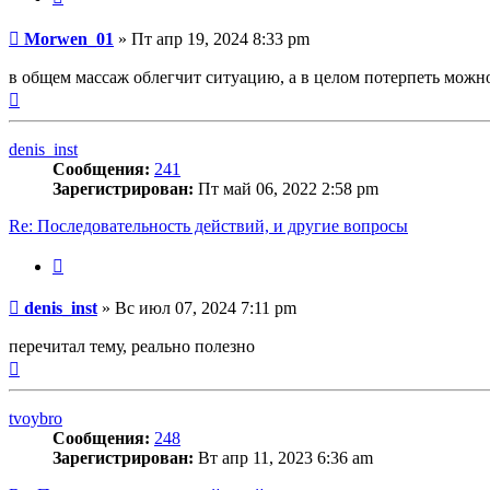
Сообщение
Morwen_01
»
Пт апр 19, 2024 8:33 pm
в общем массаж облегчит ситуацию, а в целом потерпеть можн
Вернуться
к
началу
denis_inst
Сообщения:
241
Зарегистрирован:
Пт май 06, 2022 2:58 pm
Re: Последовательность действий, и другие вопросы
Цитата
Сообщение
denis_inst
»
Вс июл 07, 2024 7:11 pm
перечитал тему, реально полезно
Вернуться
к
началу
tvoybro
Сообщения:
248
Зарегистрирован:
Вт апр 11, 2023 6:36 am