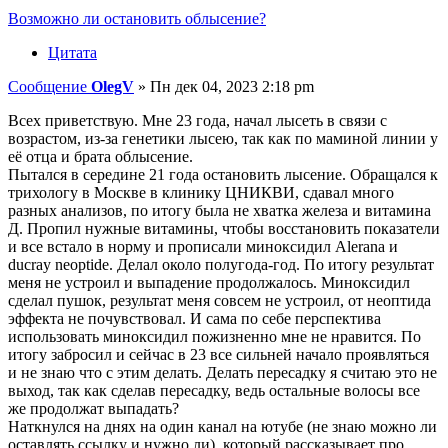
Возможно ли остановить облысение?
Цитата
Сообщение
OlegV
»
Пн дек 04, 2023 2:18 pm
Всех приветствую. Мне 23 года, начал лысеть в связи с
возрастом, из-за генетики лысею, так как по маминой линии у
её отца и брата облысение.
Пытался в середине 21 года остановить лысение. Обращался к
трихологу в Москве в клинику ЦНИКВИ, сдавал много
разных анализов, по итогу была не хватка железа и витамина
Д. Пропил нужные витамины, чтобы восстановить показатели
и все встало в норму и прописали миноксидил Alerana и
ducray neoptide. Делал около полугода-год. По итогу результат
меня не устроил и выпадение продолжалось. Миноксидил
сделал пушок, результат меня совсем не устроил, от неоптида
эффекта не почувствовал. И сама по себе перспектива
использовать миноксидил пожизненно мне не нравится. По
итогу забросил и сейчас в 23 все сильней начало проявляться
и не знаю что с этим делать. Делать пересадку я считаю это не
выход, так как сделав пересадку, ведь остальные волосы все
же продолжат выпадать?
Наткнулся на днях на один канал на ютубе (не знаю можно ли
оставлять ссылку и нужно ли), который рассказывает про