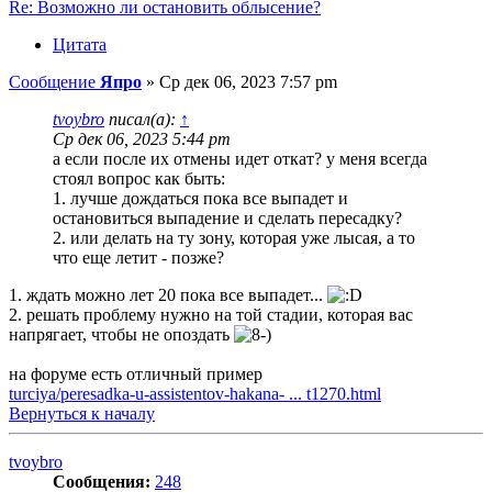
Re: Возможно ли остановить облысение?
Цитата
Сообщение
Япро
»
Ср дек 06, 2023 7:57 pm
tvoybro
писал(а):
↑
Ср дек 06, 2023 5:44 pm
а если после их отмены идет откат? у меня всегда
стоял вопрос как быть:
1. лучше дождаться пока все выпадет и
остановиться выпадение и сделать пересадку?
2. или делать на ту зону, которая уже лысая, а то
что еще летит - позже?
1. ждать можно лет 20 пока все выпадет...
2. решать проблему нужно на той стадии, которая вас
напрягает, чтобы не опоздать
на форуме есть отличный пример
turciya/peresadka-u-assistentov-hakana- ... t1270.html
Вернуться к началу
tvoybro
Сообщения:
248