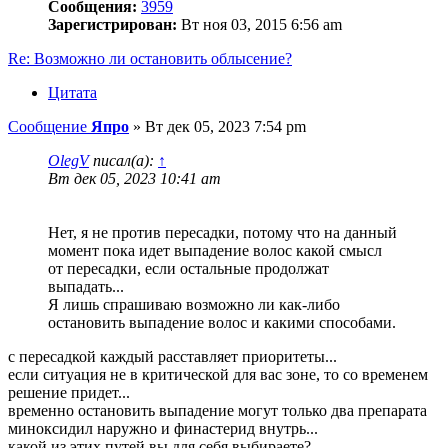
Сообщения:
3959
Зарегистрирован:
Вт ноя 03, 2015 6:56 am
Re: Возможно ли остановить облысение?
Цитата
Сообщение
Япро
»
Вт дек 05, 2023 7:54 pm
OlegV
писал(а):
↑
Вт дек 05, 2023 10:41 am
Нет, я не против пересадки, потому что на данный
момент пока идет выпадение волос какой смысл
от пересадки, если остальные продолжат
выпадать...
Я лишь спрашиваю возможно ли как-либо
остановить выпадение волос и какими способами.
с пересадкой каждый расставляет приоритеты...
если ситуация не в критической для вас зоне, то со временем
решение придет...
временно остановить выпадение могут только два препарата
миноксидил наружно и финастерид внутрь...
какой из этих путей вы для себя выбираете?