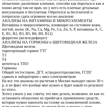
облысение, различные клиники, способы как бороться и как я
понял автор там не врач, но у него есть платные детальные
консультации и бесплатная. Обратился за бесплатной и
попросили сдать огромное кол-во анализов:
АНАЛИЗЫ НА ВИТАМИНЫ И МИКРОЭЛЕМЕНТЫ
Витамины и микроэлементы, влияющие на состояние кожи,
ногтей, волос (K, Na, Ca, Mg, Fe, Cu, Zn, S, P, витамины A, C,
E, B1, B2, B3, B5, B6, B9, B12)
ферритин (железодифицит)
АНАЛИЗЫ НА ГОРМОНЫ и ЩИТОВИДНАЯ ЖЕЛЕЗА
Щитовидная железа:
тиреотропный гормон ТТГ
Т3
Т4
антитела к ТПО
Гормоны
Общий тестостерон, ДГТ, эстродиол\пролактин, ГСПГ
сдавать в лаборатории с масс-спектрометром
На все эти анализы по расчетам в Москве выходит около 30 т.
р. и не факт что вообще мне нужно и будет какой-то результат
из этого.
Хотел узнать у вас совета, что мне делать, возможно ли как-то
остановить облысение не прибегая к применению средств,
которые нужно наносить на голову на пожизненной основе,
если какие-то таблетки, то может быть и можно с этим