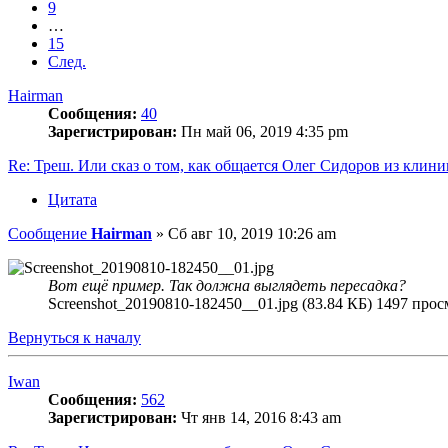
9
…
15
След.
Hairman
Сообщения:
40
Зарегистрирован:
Пн май 06, 2019 4:35 pm
Re: Треш. Или сказ о том, как общается Олег Сидоров из кли
Цитата
Сообщение
Hairman
»
Сб авг 10, 2019 10:26 am
Вот ещё пример. Так должна выглядеть пересадка?
Screenshot_20190810-182450__01.jpg (83.84 КБ) 1497 про
Вернуться к началу
Iwan
Сообщения:
562
Зарегистрирован:
Чт янв 14, 2016 8:43 am