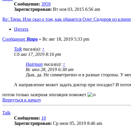
Сообщения:
3959
Зарегистрирован:
Вт ноя 03, 2015 6:56 am
Re: Треш. Или сказ о том, как общается Олег Сидоров из кли
Цитата
Сообщение
Япро
»
Вс авг 18, 2019 5:33 pm
Talk
писал(а):
↑
Сб авг 17, 2019 8:16 pm
Hairman
писал(а):
↑
Вс июл 28, 2019 6:38 am
Дык, да. Не симметрично и в разные стороны. У мен
А направление может задать доктор при посадке? И потом
потом только лазерная эпиляция поможет
Вернуться к началу
Talk
Сообщения:
10
Зарегистрирован:
Ср июн 05, 2019 8:46 am