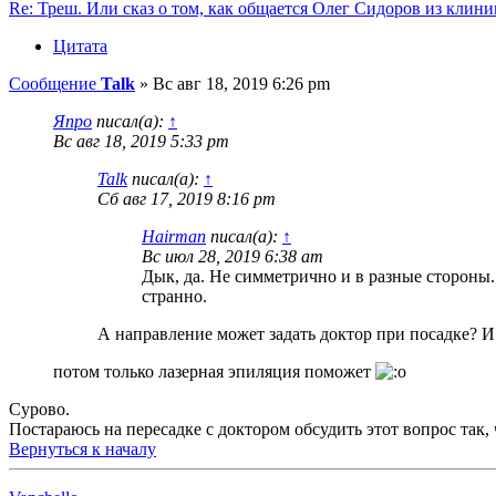
Re: Треш. Или сказ о том, как общается Олег Сидоров из кли
Цитата
Сообщение
Talk
»
Вс авг 18, 2019 6:26 pm
Япро
писал(а):
↑
Вс авг 18, 2019 5:33 pm
Talk
писал(а):
↑
Сб авг 17, 2019 8:16 pm
Hairman
писал(а):
↑
Вс июл 28, 2019 6:38 am
Дык, да. Не симметрично и в разные стороны. 
странно.
А направление может задать доктор при посадке? И
потом только лазерная эпиляция поможет
Сурово.
Постараюсь на пересадке с доктором обсудить этот вопрос так, 
Вернуться к началу