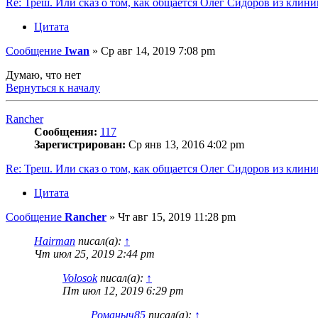
Re: Треш. Или сказ о том, как общается Олег Сидоров из кли
Цитата
Сообщение
Iwan
»
Ср авг 14, 2019 7:08 pm
Думаю, что нет
Вернуться к началу
Rancher
Сообщения:
117
Зарегистрирован:
Ср янв 13, 2016 4:02 pm
Re: Треш. Или сказ о том, как общается Олег Сидоров из кли
Цитата
Сообщение
Rancher
»
Чт авг 15, 2019 11:28 pm
Hairman
писал(а):
↑
Чт июл 25, 2019 2:44 pm
Volosok
писал(а):
↑
Пт июл 12, 2019 6:29 pm
Романыч85
писал(а):
↑