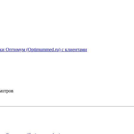
ники Оптимум (Optimummed.ru) с клиентами
смотров