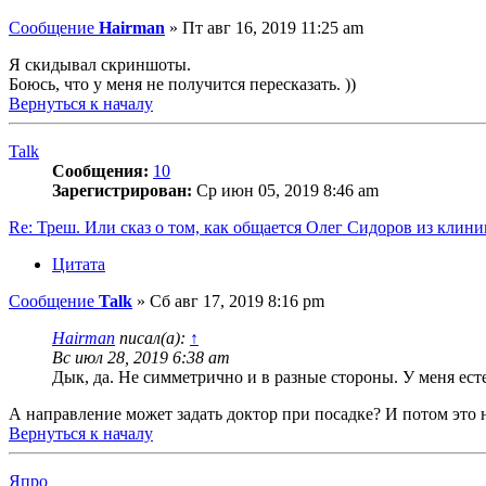
Сообщение
Hairman
»
Пт авг 16, 2019 11:25 am
Я скидывал скриншоты.
Боюсь, что у меня не получится пересказать. ))
Вернуться к началу
Talk
Сообщения:
10
Зарегистрирован:
Ср июн 05, 2019 8:46 am
Re: Треш. Или сказ о том, как общается Олег Сидоров из кли
Цитата
Сообщение
Talk
»
Сб авг 17, 2019 8:16 pm
Hairman
писал(а):
↑
Вс июл 28, 2019 6:38 am
Дык, да. Не симметрично и в разные стороны. У меня есте
А направление может задать доктор при посадке? И потом это 
Вернуться к началу
Япро