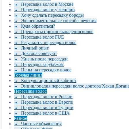
↳ Пересадка волос в Москве
↳ Пересадка волос у женщин
↳ Хочу сделать пересадку бороды
↳ Экспериментальные способы лечения
↳ Куда обратиться?
↳ Препараты против выпадения волос
↳ Пересадка волос FUE
↳ Результаты пересадки волос
↳ Личный опыт
↳ Доктора советуют
↳ Жизнь после пересадки
↳ Пересадка зарубежом
↳ Цены на пересадку волос
Горячая линия
↳ Консультационный кабинет
↳ Энциклопедия пересадки волос доктора Хакан Доган
Пересадка волос
↳ Пересадка волос в России
↳ Пересадка волос в Европе
↳ Пересадка волос в Турции
↳ Пересадка волос в США
Разное
↳ Частные объявления