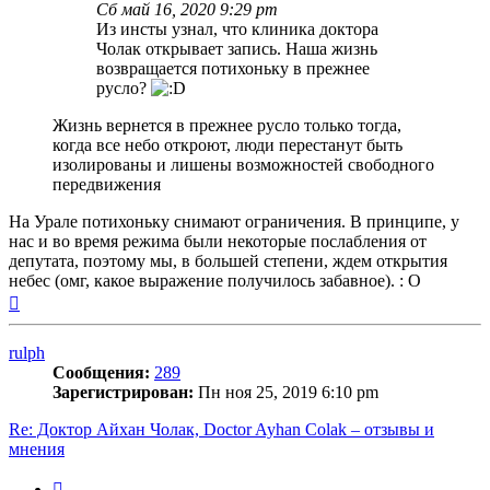
Сб май 16, 2020 9:29 pm
Из инсты узнал, что клиника доктора
Чолак открывает запись. Наша жизнь
возвращается потихоньку в прежнее
русло?
Жизнь вернется в прежнее русло только тогда,
когда все небо откроют, люди перестанут быть
изолированы и лишены возможностей свободного
передвижения
На Урале потихоньку снимают ограничения. В принципе, у
нас и во время режима были некоторые послабления от
депутата, поэтому мы, в большей степени, ждем открытия
небес (омг, какое выражение получилось забавное). : O
Вернуться
к
началу
rulph
Сообщения:
289
Зарегистрирован:
Пн ноя 25, 2019 6:10 pm
Re: Доктор Айхан Чолак, Doctor Ayhan Colak – отзывы и
мнения
Цитата