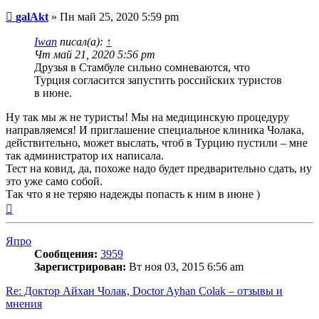
Сообщение
galAkt
»
Пн май 25, 2020 5:59 pm
Iwan
писал(а):
↑
Чт май 21, 2020 5:56 pm
Друзья в Стамбуле сильно сомневаются, что
Турция согласится запустить российских туристов
в июне.
Ну так мы ж не туристы! Мы на медицинскую процедуру
направляемся! И приглашение специальное клиника Чолака,
действительно, может выслать, чтоб в Турцию пустили – мне
так администратор их написала.
Тест на ковид, да, похоже надо будет предварительно сдать, ну
это уже само собой.
Так что я не теряю надежды попасть к ним в июне )
Вернуться
к
началу
Япро
Сообщения:
3959
Зарегистрирован:
Вт ноя 03, 2015 6:56 am
Re: Доктор Айхан Чолак, Doctor Ayhan Colak – отзывы и
мнения