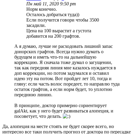
Пн май 11, 2020 9:50 pm
Норм конечно.
Осталось добраться туда))
Если получится говори чтобы 3500
засадили.
Цена на 100 вырастит а густота
добавится на 200 графтов.
А я думаю, лучше не расходовать лишний запас
донорских графтов. Всегда нужно думать о
будущем и иметь что-то на дальнейшую
коррекцию. Я сначала тоже думал о загущении,
так как передняя линия мне казалось нуждается в
доп коррекции, но потом задумался и оставил
идею эту на потом. Вот пройдет лет 10, тогда и
гляну: если часть волос поредеет, то направлю туда
остаток графтов, а если норм будет, то уплотню
переднюю линию.
В принципе, доктор примерно сориентирует
galAkt, как у него будет развиваться алопеция, и
посоветует, что делать.
Да, алопеция на месте стоять не будет скорее всего, но
интересно все таки получить прогноз от доктора по пересадке