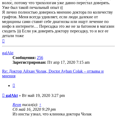
волос, потому что трихологам уже давно перестал доверять.
Уже был такой печальный опыт ((
Я лично полностью доверюсь мнению доктора по количеству
графтов. Меня всегда удивляет, если люди далекие от
медицины сами ставят себе диагнозы или ищут лечение по
инфо в интернете… Пересадка это же не за батоном в магазин
сходить ))) Если уж доверять доктору пересадку, то и все ее
детали тоже
Вернуться
к
началу
galAkt
Сообщения:
256
Зарегистрирован:
Пт апр 17, 2020 7:15 am
Re: Доктор Айхан Чолак, Doctor Ayhan Colak – отзывы и
мнения
Цитата
Сообщение
galAkt
»
Вт май 19, 2020 3:27 pm
Reon
писал(а):
↑
Сб май 16, 2020 9:29 pm
Из инсты узнал, что клиника доктора Чолак