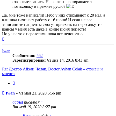
открывает запись. Наша жизнь возвращается
потихоньку в прежнее русло?
Да, мне тоже написали! Небо у них открывают с 20 мая, а
клиника начинает работу с 16 июня! И если не все
записанные пациенты смогут приехать на пересадку, то
шансы у меня есть даже в конце июня попасть!
Но у нас то с перелетами пока все непонятно…
Вернуться
к
началу
Iwan
Сообщения:
562
Зарегистрирован:
Чт янв 14, 2016 8:43 am
Re: Доктор Айхан Чолак, Doctor Ayhan Colak – отзывы и
мнения
Цитата
Сообщение
Iwan
»
Чт май 21, 2020 5:56 pm
galAkt
писал(а):
↑
Вт май 19, 2020 3:27 pm
Reon
писал(а):
↑