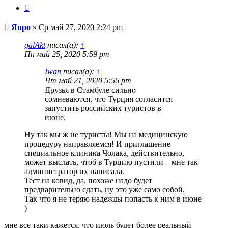
Цитата
Сообщение
Япро
»
Ср май 27, 2020 2:24 pm
galAkt
писал(а):
↑
Пн май 25, 2020 5:59 pm
Iwan
писал(а):
↑
Чт май 21, 2020 5:56 pm
Друзья в Стамбуле сильно
сомневаются, что Турция согласится
запустить российских туристов в
июне.
Ну так мы ж не туристы! Мы на медицинскую
процедуру направляемся! И приглашение
специальное клиника Чолака, действительно,
может выслать, чтоб в Турцию пустили – мне так
администратор их написала.
Тест на ковид, да, похоже надо будет
предварительно сдать, ну это уже само собой.
Так что я не теряю надежды попасть к ним в июне
)
мне все таки кажется, что июль будет более реальный