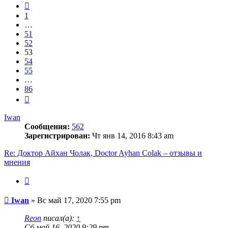
86
Пред.
1
…
51
52
53
54
55
…
86
След.
Iwan
Сообщения:
562
Зарегистрирован:
Чт янв 14, 2016 8:43 am
Re: Доктор Айхан Чолак, Doctor Ayhan Colak – отзывы и
мнения
Цитата
Сообщение
Iwan
»
Вс май 17, 2020 7:55 pm
Reon
писал(а):
↑
Сб май 16, 2020 9:29 pm