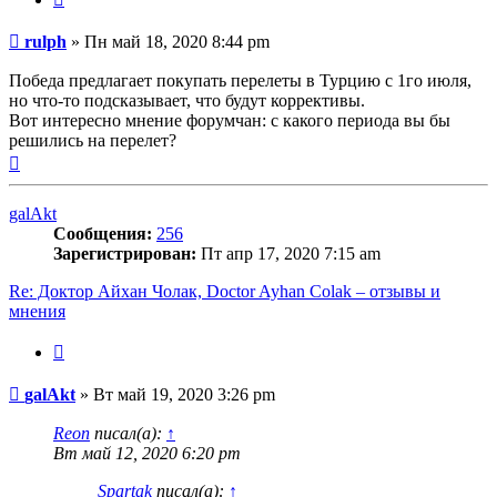
Сообщение
rulph
»
Пн май 18, 2020 8:44 pm
Победа предлагает покупать перелеты в Турцию с 1го июля,
но что-то подсказывает, что будут коррективы.
Вот интересно мнение форумчан: с какого периода вы бы
решились на перелет?
Вернуться
к
началу
galAkt
Сообщения:
256
Зарегистрирован:
Пт апр 17, 2020 7:15 am
Re: Доктор Айхан Чолак, Doctor Ayhan Colak – отзывы и
мнения
Цитата
Сообщение
galAkt
»
Вт май 19, 2020 3:26 pm
Reon
писал(а):
↑
Вт май 12, 2020 6:20 pm
Spartak
писал(а):
↑