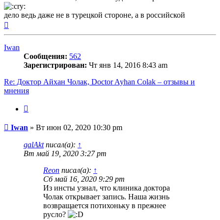
дело ведь даже не в турецкой стороне, а в российской
Вернуться
к
началу
Iwan
Сообщения:
562
Зарегистрирован:
Чт янв 14, 2016 8:43 am
Re: Доктор Айхан Чолак, Doctor Ayhan Colak – отзывы и
мнения
Цитата
Сообщение
Iwan
»
Вт июн 02, 2020 10:30 pm
galAkt
писал(а):
↑
Вт май 19, 2020 3:27 pm
Reon
писал(а):
↑
Сб май 16, 2020 9:29 pm
Из инсты узнал, что клиника доктора
Чолак открывает запись. Наша жизнь
возвращается потихоньку в прежнее
русло?