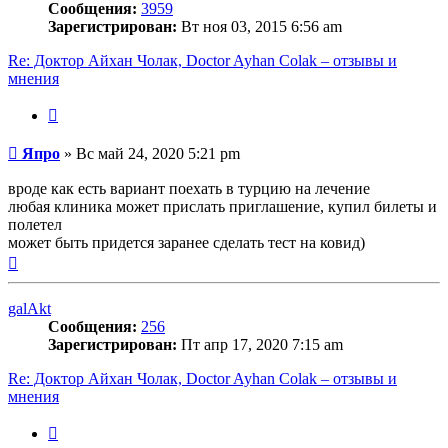
Сообщения:
3959
Зарегистрирован:
Вт ноя 03, 2015 6:56 am
Re: Доктор Айхан Чолак, Doctor Ayhan Colak – отзывы и
мнения
Цитата
Сообщение
Япро
»
Вс май 24, 2020 5:21 pm
вроде как есть вариант поехать в турцию на лечение
любая клиника может прислать приглашение, купил билеты и
полетел
может быть придется заранее сделать тест на ковид)
Вернуться
к
началу
galAkt
Сообщения:
256
Зарегистрирован:
Пт апр 17, 2020 7:15 am
Re: Доктор Айхан Чолак, Doctor Ayhan Colak – отзывы и
мнения
Цитата