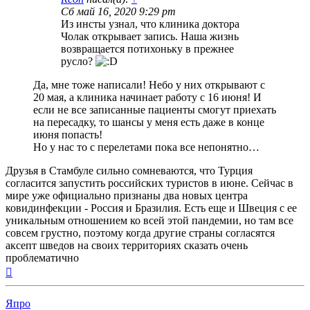
Сб май 16, 2020 9:29 pm
Из инсты узнал, что клиника доктора
Чолак открывает запись. Наша жизнь
возвращается потихоньку в прежнее
русло?
Да, мне тоже написали! Небо у них открывают с
20 мая, а клиника начинает работу с 16 июня! И
если не все записанные пациенты смогут приехать
на пересадку, то шансы у меня есть даже в конце
июня попасть!
Но у нас то с перелетами пока все непонятно…
Друзья в Стамбуле сильно сомневаются, что Турция
согласится запустить российских туристов в июне. Сейчас в
мире уже официально признаны два новых центра
ковидинфекции - Россия и Бразилия. Есть еще и Швеция с ее
уникальным отношением ко всей этой пандемии, но там все
совсем грустно, поэтому когда другие страны согласятся
аксепт шведов на своих территориях сказать очень
проблематично
Вернуться
к
началу
Япро