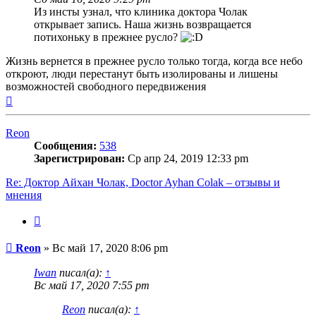
Из инсты узнал, что клиника доктора Чолак
открывает запись. Наша жизнь возвращается
потихоньку в прежнее русло?
Жизнь вернется в прежнее русло только тогда, когда все небо
откроют, люди перестанут быть изолированы и лишены
возможностей свободного передвижения
Вернуться
к
началу
Reon
Сообщения:
538
Зарегистрирован:
Ср апр 24, 2019 12:33 pm
Re: Доктор Айхан Чолак, Doctor Ayhan Colak – отзывы и
мнения
Цитата
Сообщение
Reon
»
Вс май 17, 2020 8:06 pm
Iwan
писал(а):
↑
Вс май 17, 2020 7:55 pm
Reon
писал(а):
↑