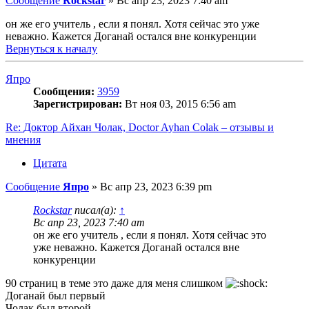
Сообщение
Rockstar
»
Вс апр 23, 2023 7:40 am
он же его учитель , если я понял. Хотя сейчас это уже
неважно. Кажется Доганай остался вне конкуренции
Вернуться к началу
Япро
Сообщения:
3959
Зарегистрирован:
Вт ноя 03, 2015 6:56 am
Re: Доктор Айхан Чолак, Doctor Ayhan Colak – отзывы и
мнения
Цитата
Сообщение
Япро
»
Вс апр 23, 2023 6:39 pm
Rockstar
писал(а):
↑
Вс апр 23, 2023 7:40 am
он же его учитель , если я понял. Хотя сейчас это
уже неважно. Кажется Доганай остался вне
конкуренции
90 страниц в теме это даже для меня слишком
Доганай был первый
Чолак был второй