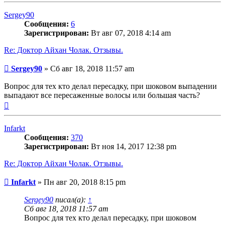
началу
Sergey90
Сообщения:
6
Зарегистрирован:
Вт авг 07, 2018 4:14 am
Re: Доктор Айхан Чолак. Отзывы.
Сообщение
Sergey90
»
Сб авг 18, 2018 11:57 am
Вопрос для тех кто делал пересадку, при шоковом выпадении
выпадают все пересаженные волосы или большая часть?
Вернуться
к
началу
Infarkt
Сообщения:
370
Зарегистрирован:
Вт ноя 14, 2017 12:38 pm
Re: Доктор Айхан Чолак. Отзывы.
Сообщение
Infarkt
»
Пн авг 20, 2018 8:15 pm
Sergey90
писал(а):
↑
Сб авг 18, 2018 11:57 am
Вопрос для тех кто делал пересадку, при шоковом