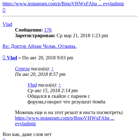
https://www.instagram.com/p/BmoVHWxFAha ... evvladimir
Вернуться
к
началу
Vlad
Сообщения:
176
Зарегистрирован:
Ср мар 21, 2018 1:23 pm
Re: Доктор Айхан Чолак. Отзывы.
Сообщение
Vlad
»
Пн авг 20, 2018 9:03 pm
Серега
писал(а):
↑
Пн авг 20, 2018 8:57 pm
Vlad
писал(а):
↑
Ср авг 15, 2018 2:14 pm
Общался в скайпе с парнем с
форума,говорит что результат бомба
Можешь еще и на этот резалт в инста посмотреть)
https://www.instagram.com/p/BmoVHWxFAha ...
evvladimir
Воо как, даже слов нет
Вернуться