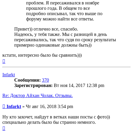
проблем. Я пересаживался в ноябре
прошлого года. В общем то все
подробно описывал, так что выше по
форуму можно найти все ответы.
Привет)) отлично все, спасибо.
Надеюсь, у тебя также. Мы с разницей в день
пересаживались, так что судя по сроку результаты
примерно одинаковые должны быть))
кстати, интересно было бы сравнить)))
Вернуться
к
началу
Infarkt
Сообщения:
370
Зарегистрирован:
Вт ноя 14, 2017 12:38 pm
Re: Доктор Айхан Чолак. Отзывы.
Сообщение
Infarkt
»
Чт авг 16, 2018 3:54 pm
Ну кто захочет, найдут в ветках наши посты с фото))
специально делать было бы странно немного.
Вернуться
к