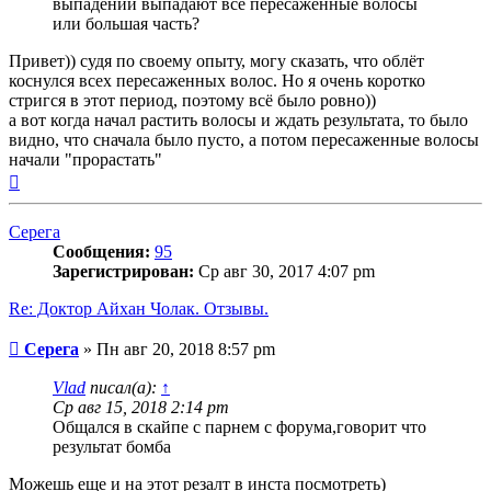
выпадении выпадают все пересаженные волосы
или большая часть?
Привет)) судя по своему опыту, могу сказать, что облёт
коснулся всех пересаженных волос. Но я очень коротко
стригся в этот период, поэтому всё было ровно))
а вот когда начал растить волосы и ждать результата, то было
видно, что сначала было пусто, а потом пересаженные волосы
начали "прорастать"
Вернуться
к
началу
Серега
Сообщения:
95
Зарегистрирован:
Ср авг 30, 2017 4:07 pm
Re: Доктор Айхан Чолак. Отзывы.
Сообщение
Серега
»
Пн авг 20, 2018 8:57 pm
Vlad
писал(а):
↑
Ср авг 15, 2018 2:14 pm
Общался в скайпе с парнем с форума,говорит что
результат бомба
Можешь еще и на этот резалт в инста посмотреть)