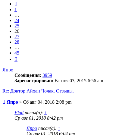
45
Пред.
1
…
24
25
26
27
28
…
45
След.
Япро
Сообщения:
3959
Зарегистрирован:
Вт ноя 03, 2015 6:56 am
Re: Доктор Айхан Чолак. Отзывы.
Сообщение
Япро
»
Сб авг 04, 2018 2:08 pm
Vlad
писал(а):
↑
Ср авг 01, 2018 8:42 pm
Япро
писал(а):
↑
Ср авг 01, 2018 6:04 pm