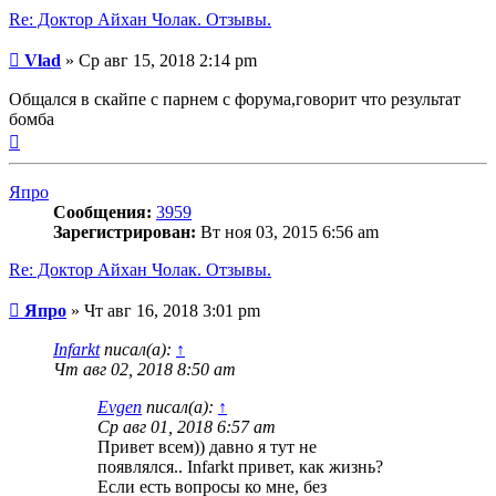
Re: Доктор Айхан Чолак. Отзывы.
Сообщение
Vlad
»
Ср авг 15, 2018 2:14 pm
Общался в скайпе с парнем с форума,говорит что результат
бомба
Вернуться
к
началу
Япро
Сообщения:
3959
Зарегистрирован:
Вт ноя 03, 2015 6:56 am
Re: Доктор Айхан Чолак. Отзывы.
Сообщение
Япро
»
Чт авг 16, 2018 3:01 pm
Infarkt
писал(а):
↑
Чт авг 02, 2018 8:50 am
Evgen
писал(а):
↑
Ср авг 01, 2018 6:57 am
Привет всем)) давно я тут не
появлялся.. Infarkt привет, как жизнь?
Если есть вопросы ко мне, без