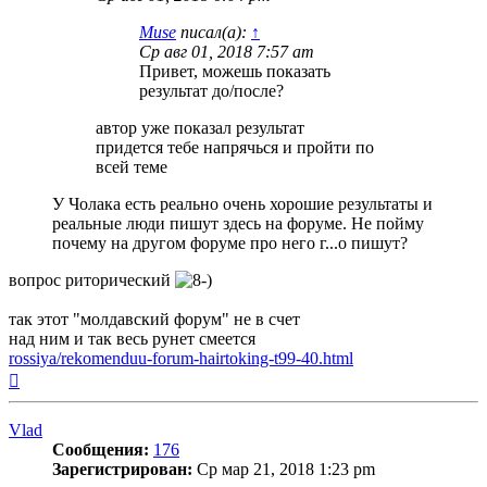
Muse
писал(а):
↑
Ср авг 01, 2018 7:57 am
Привет, можешь показать
результат до/после?
автор уже показал результат
придется тебе напрячься и пройти по
всей теме
У Чолака есть реально очень хорошие результаты и
реальные люди пишут здесь на форуме. Не пойму
почему на другом форуме про него г...о пишут?
вопрос риторический
так этот "молдавский форум" не в счет
над ним и так весь рунет смеется
rossiya/rekomenduu-forum-hairtoking-t99-40.html
Вернуться
к
началу
Vlad
Сообщения:
176
Зарегистрирован:
Ср мар 21, 2018 1:23 pm