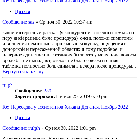
Re: Пересадка у ассистентов Хакана Доганая. Ноябрь 2022
Цитата
Сообщение
sas
»
Ср ноя 30, 2022 10:37 am
какой интересный рассказ (я конкурент из соседней темы - на
пару дней раньше была процедура). очень похожи симптомы
и волнения некоторые - про лысыю макушку, ощущения в
донорской и пересаженной областях и тому подобное. и
наверное единственные отличия были что у меня пока волосы
вроде бы не выпадают, отеков не было совсем и синяя
таблетка полностью боль снимала в вечера после процедуры...
Вернуться к началу
rulph
Сообщения:
289
Зарегистрирован:
Пн ноя 25, 2019 6:10 pm
Re: Пересадка у ассистентов Хакана Доганая. Ноябрь 2022
Цитата
Сообщение
rulph
»
Ср ноя 30, 2022 1:01 pm
Здорово получилось. Вам очень повезло с доноркой и