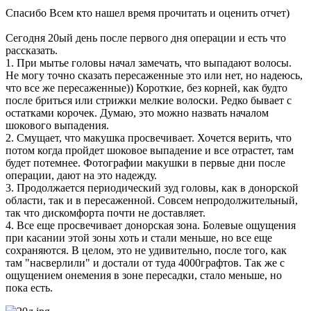
Спасибо Всем кто нашел время прочитать и оценить отчет)
Сегодня 20ый день после первого дня операции и есть что
рассказать.
1. При мытье головы начал замечать, что выпадают волосы.
Не могу точно сказать пересаженные это или нет, но надеюсь,
что все же пересаженные)) Короткие, без корней, как будто
после бриться или стрижки мелкие волоски. Редко бывает с
остатками корочек. Думаю, это можно назвать началом
шокового выпадения.
2. Смущает, что макушка просвечивает. Хочется верить, что
потом когда пройдет шоковое выпадение и все отрастет, там
будет потемнее. Фотографии макушки в первые дни после
операции, дают на это надежду.
3. Продолжается периодический зуд головы, как в донорской
области, так и в пересаженной. Совсем непродолжительный,
так что дискомфорта почти не доставляет.
4. Все еще просвечивает донорская зона. Болевые ощущения
при касании этой зоны хоть и стали меньше, но все еще
сохраняются. В целом, это не удивительно, после того, как
там "насверлили" и достали от туда 4000графтов. Так же с
ощущением онемения в зоне пересадки, стало меньше, но
пока есть.