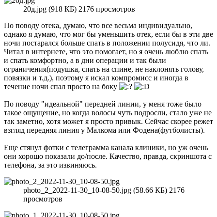
20д.jpg (918 КБ) 2176 просмотров
По поводу отека, думаю, что все весьма индивидуально,
однако я думаю, что мог бы уменьшить отек, если бы в эти две
ночи постарался больше спать в положении полусидя, что ли.
Читал в интернете, что это помогает, но я очень люблю спать
и спать комфортно, а в дни операции и так были
ограничения(подушка, спать на спине, не наклонять голову,
повязки и т.д.), поэтому я искал компромисс и иногда в
течение ночи спал просто на боку
По поводу "идеальной" передней линии, у меня тоже было
такое ощущение, но когда волосы чуть подросли, стало уже не
так заметно, хотя может я просто привык. Сейчас скорее режет
взгляд передняя линия у Малкома или Фодена(футболисты).
Еще стянул фотки с телеграмма канала клиники, но уж очень
они хорошо показали до/после. Качество, правда, скриншота с
телефона, за это извиняюсь.
photo_2_2022-11-30_10-08-50.jpg (58.66 КБ) 2176
просмотров