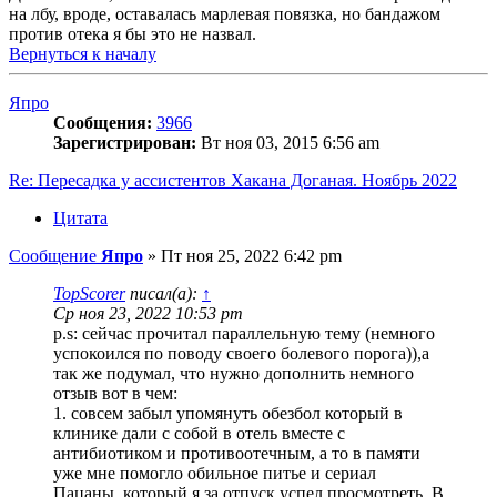
на лбу, вроде, оставалась марлевая повязка, но бандажом
против отека я бы это не назвал.
Вернуться к началу
Япро
Сообщения:
3966
Зарегистрирован:
Вт ноя 03, 2015 6:56 am
Re: Пересадка у ассистентов Хакана Доганая. Ноябрь 2022
Цитата
Сообщение
Япро
»
Пт ноя 25, 2022 6:42 pm
TopScorer
писал(а):
↑
Ср ноя 23, 2022 10:53 pm
p.s: сейчас прочитал параллельную тему (немного
успокоился по поводу своего болевого порога)),а
так же подумал, что нужно дополнить немного
отзыв вот в чем:
1. совсем забыл упомянуть обезбол который в
клинике дали с собой в отель вместе с
антибиотиком и противоотечным, а то в памяти
уже мне помогло обильное питье и сериал
Пацаны, который я за отпуск успел просмотреть. В