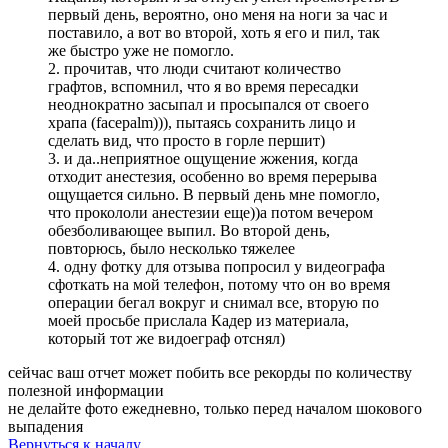
первый день, вероятно, оно меня на ноги за час и
поставило, а вот во второй, хоть я его и пил, так
же быстро уже не помогло.
2. прочитав, что люди считают количество
графтов, вспомнил, что я во время пересадки
неоднократно засыпал и просыпался от своего
храпа (facepalm))), пытаясь сохранить лицо и
сделать вид, что просто в горле першит)
3. и да..неприятное ощущение жжения, когда
отходит анестезия, особенно во время перерыва
ощущается сильно. В первый день мне помогло,
что прокололи анестезии еще))а потом вечером
обезболивающее выпил. Во второй день,
повторюсь, было несколько тяжелее
4. одну фотку для отзыва попросил у видеографа
сфоткать на мой телефон, потому что он во время
операции бегал вокруг и снимал все, вторую по
моей просьбе прислала Кадер из материала,
который тот же видоеграф отснял)
сейчас ваш отчет может побить все рекорды по количеству
полезной информации
не делайте фото ежедневно, только перед началом шокового
выпадения
Вернуться к началу