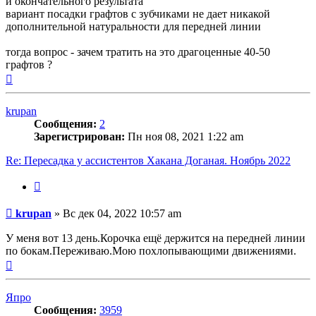
и окончательного результата
вариант посадки графтов с зубчиками не дает никакой
дополнительной натуральности для передней линии
тогда вопрос - зачем тратить на это драгоценные 40-50
графтов ?
Вернуться
к
началу
krupan
Сообщения:
2
Зарегистрирован:
Пн ноя 08, 2021 1:22 am
Re: Пересадка у ассистентов Хакана Доганая. Ноябрь 2022
Цитата
Сообщение
krupan
»
Вс дек 04, 2022 10:57 am
У меня вот 13 день.Корочка ещё держится на передней линии
по бокам.Переживаю.Мою похлопывающими движениями.
Вернуться
к
началу
Япро
Сообщения:
3959