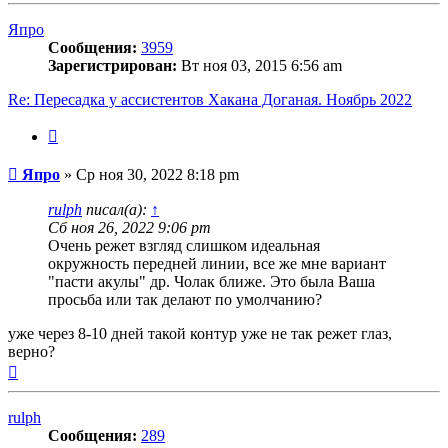
началу
Япро
Сообщения:
3959
Зарегистрирован:
Вт ноя 03, 2015 6:56 am
Re: Пересадка у ассистентов Хакана Доганая. Ноябрь 2022
Цитата
Сообщение
Япро
»
Ср ноя 30, 2022 8:18 pm
rulph
писал(а):
↑
Сб ноя 26, 2022 9:06 pm
Очень режет взгляд слишком идеальная
окружность передней линии, все же мне вариант
"пасти акулы" др. Чолак ближе. Это была Ваша
просьба или так делают по умолчанию?
уже через 8-10 дней такой контур уже не так режет глаз,
верно?
Вернуться
к
началу
rulph
Сообщения:
289