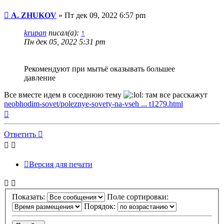
Сообщение
A. ZHUKOV
»
Пт дек 09, 2022 6:57 pm
krupan
писал(а):
↑
Пн дек 05, 2022 5:31 pm
Рекомендуют при мытьё оказывать большее
давление
Все вместе идем в соседнюю тему
там все расскажут
neobhodim-sovet/poleznye-sovety-na-vseh ... t1279.html
Вернуться
к
началу
Ответить
Версия для печати
Показать:
Поле сортировки:
Порядок: