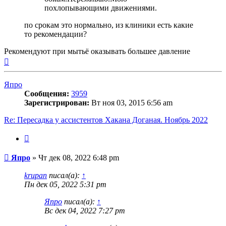
похлопывающими движениями.
по срокам это нормально, из клиники есть какие
то рекомендации?
Рекомендуют при мытьё оказывать большее давление
Вернуться
к
началу
Япро
Сообщения:
3959
Зарегистрирован:
Вт ноя 03, 2015 6:56 am
Re: Пересадка у ассистентов Хакана Доганая. Ноябрь 2022
Цитата
Сообщение
Япро
»
Чт дек 08, 2022 6:48 pm
krupan
писал(а):
↑
Пн дек 05, 2022 5:31 pm
Япро
писал(а):
↑
Вс дек 04, 2022 7:27 pm