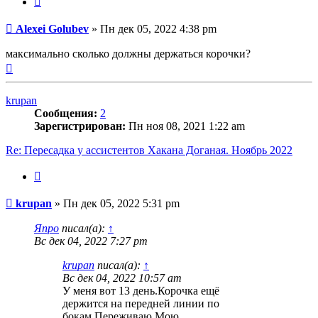
Сообщение
Alexei Golubev
»
Пн дек 05, 2022 4:38 pm
максимально сколько должны держаться корочки?
Вернуться
к
началу
krupan
Сообщения:
2
Зарегистрирован:
Пн ноя 08, 2021 1:22 am
Re: Пересадка у ассистентов Хакана Доганая. Ноябрь 2022
Цитата
Сообщение
krupan
»
Пн дек 05, 2022 5:31 pm
Япро
писал(а):
↑
Вс дек 04, 2022 7:27 pm
krupan
писал(а):
↑
Вс дек 04, 2022 10:57 am
У меня вот 13 день.Корочка ещё
держится на передней линии по
бокам.Переживаю.Мою