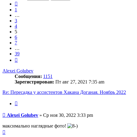
39
Пред.
1
…
3
4
5
6
7
…
39
След.
Alexei Golubev
Сообщения:
1151
Зарегистрирован:
Пт авг 27, 2021 7:35 am
Re: Пересадка у ассистентов Хакана Доганая. Ноябрь 2022
Цитата
Сообщение
Alexei Golubev
»
Ср ноя 30, 2022 3:33 pm
максимально наглядные фото!
Вернуться
к