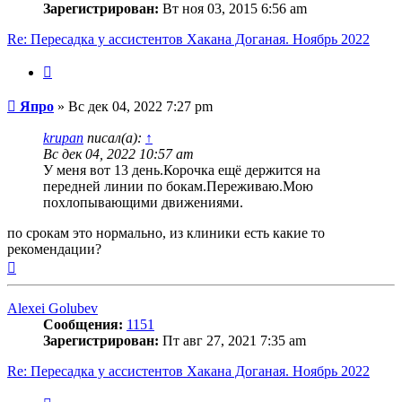
Зарегистрирован:
Вт ноя 03, 2015 6:56 am
Re: Пересадка у ассистентов Хакана Доганая. Ноябрь 2022
Цитата
Сообщение
Япро
»
Вс дек 04, 2022 7:27 pm
krupan
писал(а):
↑
Вс дек 04, 2022 10:57 am
У меня вот 13 день.Корочка ещё держится на
передней линии по бокам.Переживаю.Мою
похлопывающими движениями.
по срокам это нормально, из клиники есть какие то
рекомендации?
Вернуться
к
началу
Alexei Golubev
Сообщения:
1151
Зарегистрирован:
Пт авг 27, 2021 7:35 am
Re: Пересадка у ассистентов Хакана Доганая. Ноябрь 2022
Цитата