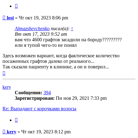
Цитата
Сообщение
lost
»
Чт окт 19, 2023 8:06 pm
Almazshevchenko
писал(а):
↑
Вт окт 17, 2023 9:52 am
вам что 4600 графтов засадили на бороду?????????
или я тупой чего-то не понял
Здесь возможен вариант, когда фактическое количество
посаженных графтов далеко от реального...
Так сказали пациенту в клинике, а он и поверил...
Вернуться
к
началу
kery
Сообщения:
394
Зарегистрирован:
Пн ноя 29, 2021 7:33 pm
Re: Выпадают с корочками волосы
Цитата
Сообщение
kery
»
Чт окт 19, 2023 8:12 pm