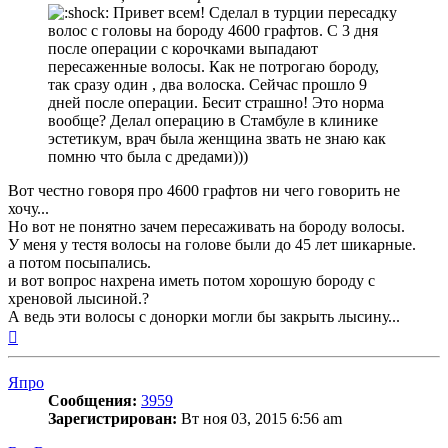
Привет всем! Сделал в турции пересадку
волос с головы на бороду 4600 графтов. С 3 дня
после операции с корочками выпадают
пересаженные волосы. Как не потрогаю бороду,
так сразу один , два волоска. Сейчас прошло 9
дней после операции. Бесит страшно! Это норма
вообще? Делал операцию в Стамбуле в клинике
эстетикум, врач была женщина звать не знаю как
помню что была с дредами)))
Вот честно говоря про 4600 графтов ни чего говорить не
хочу...
Но вот не понятно зачем пересаживать на бороду волосы.
У меня у тестя волосы на голове были до 45 лет шикарные.
а потом посыпались.
и вот вопрос нахрена иметь потом хорошую бороду с
хреновой лысиной.?
А ведь эти волосы с донорки могли бы закрыть лысину...
Вернуться
к
началу
Япро
Сообщения:
3959
Зарегистрирован:
Вт ноя 03, 2015 6:56 am