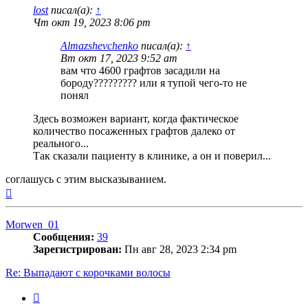
lost
писал(а):
↑
Чт окт 19, 2023 8:06 pm
Almazshevchenko
писал(а):
↑
Вт окт 17, 2023 9:52 am
вам что 4600 графтов засадили на
бороду????????? или я тупой чего-то не
понял
Здесь возможен вариант, когда фактическое
количество посаженных графтов далеко от
реального...
Так сказали пациенту в клинике, а он и поверил...
соглашусь с этим высказыванием.
Вернуться
к
началу
Morwen_01
Сообщения:
39
Зарегистрирован:
Пн авг 28, 2023 2:34 pm
Re: Выпадают с корочками волосы
Цитата