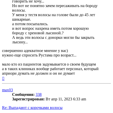
говорить не хочу...
Но вот не понятно зачем пересаживать на бороду
волосы.
У меня у тестя волосы на голове были до 45 лет
шикарные.
а потом посыпались.
и вот вопрос нахрена иметь потом хорошую
бороду с хреновой лысиной.?
А ведь эти волосы с донорки могли бы закрыть
лысину...
совершенно адекватное мнение у вас)
нужно еще спросить Рустама про возраст...
мало кто из пациентов задумывается о своем будущем
а в таких клиниках вообще работает персонал, который
априори думать не должен и он не думает
Вернуться
к
началу
max03
Сообщения:
338
Зарегистрирован:
Вт апр 11, 2023 6:33 am
Re: Выпадают с корочками волосы