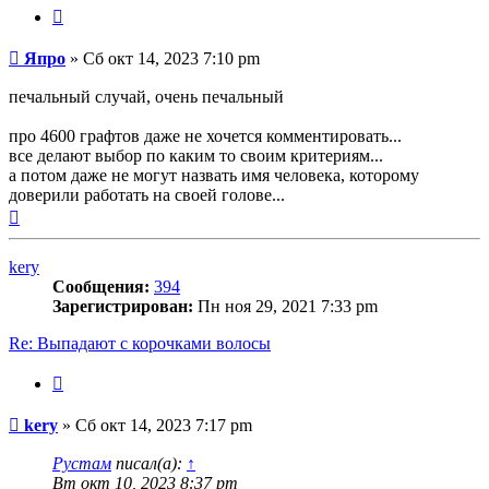
Цитата
Сообщение
Япро
»
Сб окт 14, 2023 7:10 pm
печальный случай, очень печальный
про 4600 графтов даже не хочется комментировать...
все делают выбор по каким то своим критериям...
а потом даже не могут назвать имя человека, которому
доверили работать на своей голове...
Вернуться
к
началу
kery
Сообщения:
394
Зарегистрирован:
Пн ноя 29, 2021 7:33 pm
Re: Выпадают с корочками волосы
Цитата
Сообщение
kery
»
Сб окт 14, 2023 7:17 pm
Рустам
писал(а):
↑
Вт окт 10, 2023 8:37 pm