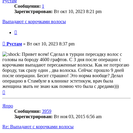
Рустам
Сообщения:
1
Зарегистрирован:
Вт окт 10, 2023 8:21 pm
Выпадают с корочками волосы
Цитата
Сообщение
Рустам
»
Вт окт 10, 2023 8:37 pm
Привет всем! Сделал в турции пересадку волос с
головы на бороду 4600 графтов. С 3 дня после операции с
корочками выпадают пересаженные волосы. Как не потрогаю
бороду, так сразу один , два волоска. Сейчас прошло 9 дней
после операции. Бесит страшно! Это норма вообще? Делал
операцию в Стамбуле в клинике эстетикум, врач была
женщина звать не знаю как помню что была с дредами)))
Вернуться
к
началу
Япро
Сообщения:
3959
Зарегистрирован:
Вт ноя 03, 2015 6:56 am
Re: Выпадают с корочками волосы