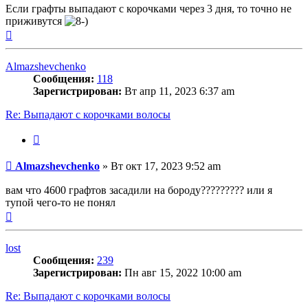
Если графты выпадают с корочками через 3 дня, то точно не
приживутся
Вернуться
к
началу
Almazshevchenko
Сообщения:
118
Зарегистрирован:
Вт апр 11, 2023 6:37 am
Re: Выпадают с корочками волосы
Цитата
Сообщение
Almazshevchenko
»
Вт окт 17, 2023 9:52 am
вам что 4600 графтов засадили на бороду????????? или я
тупой чего-то не понял
Вернуться
к
началу
lost
Сообщения:
239
Зарегистрирован:
Пн авг 15, 2022 10:00 am
Re: Выпадают с корочками волосы