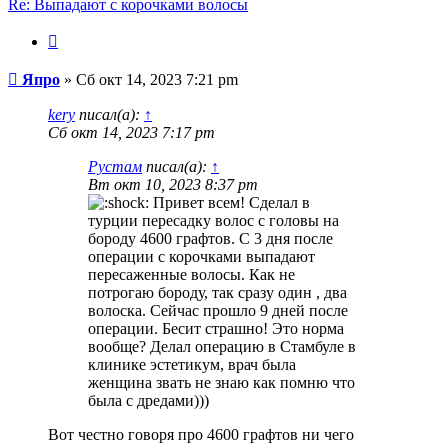
Re: Выпадают с корочками волосы
Цитата
Сообщение
Япро
»
Сб окт 14, 2023 7:21 pm
kery
писал(а):
↑
Сб окт 14, 2023 7:17 pm
Рустам
писал(а):
↑
Вт окт 10, 2023 8:37 pm
Привет всем! Сделал в
турции пересадку волос с головы на
бороду 4600 графтов. С 3 дня после
операции с корочками выпадают
пересаженные волосы. Как не
потрогаю бороду, так сразу один , два
волоска. Сейчас прошло 9 дней после
операции. Бесит страшно! Это норма
вообще? Делал операцию в Стамбуле в
клинике эстетикум, врач была
женщина звать не знаю как помню что
была с дредами)))
Вот честно говоря про 4600 графтов ни чего