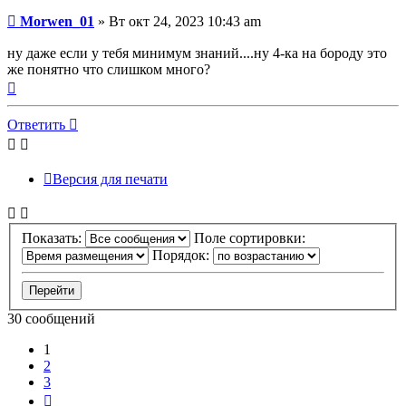
Сообщение
Morwen_01
»
Вт окт 24, 2023 10:43 am
ну даже если у тебя минимум знаний....ну 4-ка на бороду это
же понятно что слишком много?
Вернуться
к
началу
Ответить
Версия для печати
Показать:
Поле сортировки:
Порядок:
30 сообщений
1
2
3
След.