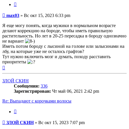
Цитата
Сообщение
max03
»
Вс окт 15, 2023 6:33 pm
Я еще могу понять, когда мужики в нормальном возрасте
делают коррекцию на бороде, чтобы иметь правильную
растительность. Но лет в 20-25 пересадка в бороду однозначно
не вариант
Иметь потом бороду с лысиной на голове или залысинами на
лбу, на которые уже не осталось графтов?
Тут нужно включить мозг и думать, походу расставить
приоритеты
Вернуться
к
началу
ЗЛОЙ СКИН
Сообщения:
336
Зарегистрирован:
Чт май 06, 2021 2:42 pm
Re: Выпадают с корочками волосы
Цитата
Сообщение
ЗЛОЙ СКИН
»
Вс окт 15, 2023 7:07 pm