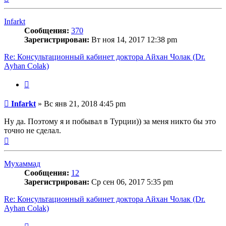
к
началу
Infarkt
Сообщения:
370
Зарегистрирован:
Вт ноя 14, 2017 12:38 pm
Re: Консультационный кабинет доктора Айхан Чолак (Dr.
Ayhan Colak)
Цитата
Сообщение
Infarkt
»
Вс янв 21, 2018 4:45 pm
Ну да. Поэтому я и побывал в Турции)) за меня никто бы это
точно не сделал.
Вернуться
к
началу
Мухаммад
Сообщения:
12
Зарегистрирован:
Ср сен 06, 2017 5:35 pm
Re: Консультационный кабинет доктора Айхан Чолак (Dr.
Ayhan Colak)
Цитата