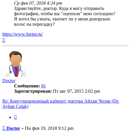
Ср фев 07, 2018 4:24 pm
Здравствуйте, доктор. Куда я могу отправить
фотографии, чтобы вы "оценили" мою ситуацию?
Я хотел бы узнать, хватает ли у меня донорских
волос на пересадку?
https://www.fuetur.ru/
Вернуться
к
началу
Doctor
Сообщения:
81
Зарегистрирован:
Пт авг 07, 2015 2:02 pm
Re: Консультационный кабинет доктора Айхан Чолак (Dr.
Ayhan Colak)
Цитата
Сообщение
Doctor
»
Пн фев 19, 2018 9:12 pm