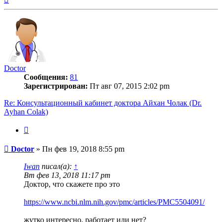
к
началу
Doctor
Сообщения:
81
Зарегистрирован:
Пт авг 07, 2015 2:02 pm
Re: Консультационный кабинет доктора Айхан Чолак (Dr.
Ayhan Colak)
Цитата
Сообщение
Doctor
»
Пн фев 19, 2018 8:55 pm
Iwan
писал(а):
↑
Вт фев 13, 2018 11:17 pm
Доктор, что скажете про это
https://www.ncbi.nlm.nih.gov/pmc/articles/PMC5504091/
жутко интересно, работает или нет?