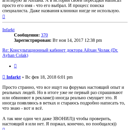
агитирую за Айхана. А в истории своей пересадки написал
просто его имя - что его выбрал. И процесс поиска
специалиста. Даже названия клиники нигде не использую.
Вернуться
к
началу
Infarkt
Сообщения:
370
Зарегистрирован:
Вт ноя 14, 2017 12:38 pm
Re: Консультационный кабинет доктора Айхан Чолак (Dr.
Ayhan Colak)
Цитата
Сообщение
Infarkt
»
Вс фев 18, 2018 6:01 pm
Просто странно, что все ищут на форумах настоящий опыт и
реальных людей. Но в итоге уже не первый раз спрашивают
или обвиняют в рекламе)) иногда реально смущает это. Я
иногда появляюсь в ветках и стараюсь подробно написать то,
что знаю - вот и всё.
А так мне один чел даже ЗВОНИЛ)) чтобы проверить,
настоящий я или нет. Я поржал, конечно, но пообщался))
Вернуться