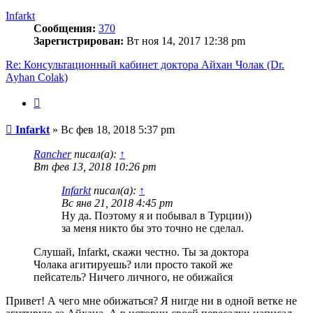
началу
Infarkt
Сообщения:
370
Зарегистрирован:
Вт ноя 14, 2017 12:38 pm
Re: Консультационный кабинет доктора Айхан Чолак (Dr.
Ayhan Colak)
Цитата
Сообщение
Infarkt
»
Вс фев 18, 2018 5:37 pm
Rancher
писал(а):
↑
Вт фев 13, 2018 10:26 pm
Infarkt
писал(а):
↑
Вс янв 21, 2018 4:45 pm
Ну да. Поэтому я и побывал в Турции))
за меня никто бы это точно не сделал.
Слушай, Infarkt, скажи честно. Ты за доктора
Чолака агитируешь? или просто такой же
пейсатель? Ничего личного, не обижайся
Привет! А чего мне обижаться? Я нигде ни в одной ветке не