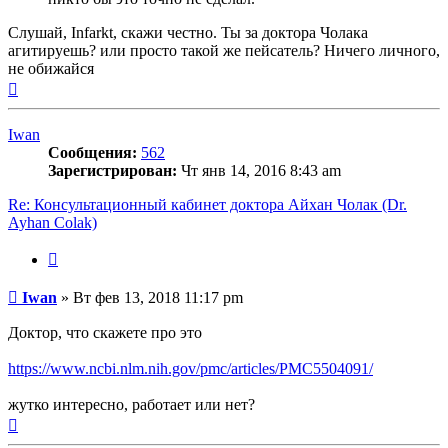
Слушай, Infarkt, скажи честно. Ты за доктора Чолака
агитируешь? или просто такой же пейсатель? Ничего личного,
не обижайся
Вернуться
к
началу
Iwan
Сообщения:
562
Зарегистрирован:
Чт янв 14, 2016 8:43 am
Re: Консультационный кабинет доктора Айхан Чолак (Dr.
Ayhan Colak)
Цитата
Сообщение
Iwan
»
Вт фев 13, 2018 11:17 pm
Доктор, что скажете про это
https://www.ncbi.nlm.nih.gov/pmc/articles/PMC5504091/
жутко интересно, работает или нет?
Вернуться
к