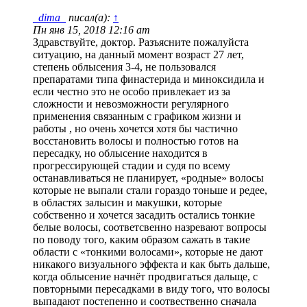
_dima_
писал(а):
↑
Пн янв 15, 2018 12:16 am
Здравствуйте, доктор. Разъясните пожалуйста
ситуацию, на данный момент возраст 27 лет,
степень облысения 3-4, не пользовался
препаратами типа финастерида и миноксидила и
если честно это не особо привлекает из за
сложности и невозможности регулярного
применения связанным с графиком жизни и
работы , но очень хочется хотя бы частично
восстановить волосы и полностью готов на
пересадку, но облысение находится в
прогрессирующей стадии и судя по всему
останавливаться не планирует, «родные» волосы
которые не выпали стали гораздо тоньше и редее,
в областях залысин и макушки, которые
собственно и хочется засадить остались тонкие
белые волосы, соответсвенно назревают вопросы
по поводу того, каким образом сажать в такие
области с «тонкими волосами», которые не дают
никакого визуального эффекта и как быть дальше,
когда облысение начнёт продвигаться дальще, с
повторными пересадками в виду того, что волосы
выпадают постепенно и соотвественно сначала