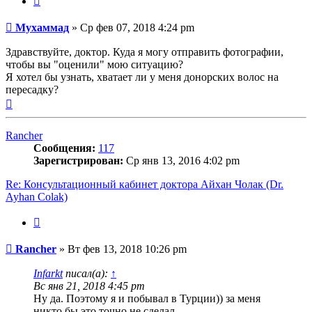
Сообщение
Мухаммад
»
Ср фев 07, 2018 4:24 pm
Здравствуйте, доктор. Куда я могу отправить фотографии,
чтобы вы "оценили" мою ситуацию?
Я хотел бы узнать, хватает ли у меня донорских волос на
пересадку?
Вернуться
к
началу
Rancher
Сообщения:
117
Зарегистрирован:
Ср янв 13, 2016 4:02 pm
Re: Консультационный кабинет доктора Айхан Чолак (Dr.
Ayhan Colak)
Цитата
Сообщение
Rancher
»
Вт фев 13, 2018 10:26 pm
Infarkt
писал(а):
↑
Вс янв 21, 2018 4:45 pm
Ну да. Поэтому я и побывал в Турции)) за меня
никто бы это точно не сделал.