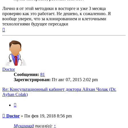
Лично я от этой методики в восторге и уже 3 месяца
проверяю как это работает. Не дешево, к сожалению. Я
вообще уверен, что за клонированием и клеточными
технологиями будущее пересадки
Вернуться
к
началу
Doctor
Сообщения:
81
Зарегистрирован:
Пт авг 07, 2015 2:02 pm
Re: Консультационный кабинет доктора Айхан Чолак (Dr.
Ayhan Colak)
Цитата
Сообщение
Doctor
»
Пн фев 19, 2018 8:56 pm
Мухаммад
писал(а):
↑