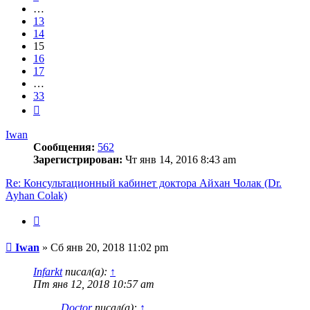
…
13
14
15
16
17
…
33
След.
Iwan
Сообщения:
562
Зарегистрирован:
Чт янв 14, 2016 8:43 am
Re: Консультационный кабинет доктора Айхан Чолак (Dr.
Ayhan Colak)
Цитата
Сообщение
Iwan
»
Сб янв 20, 2018 11:02 pm
Infarkt
писал(а):
↑
Пт янв 12, 2018 10:57 am
Doctor
писал(а):
↑