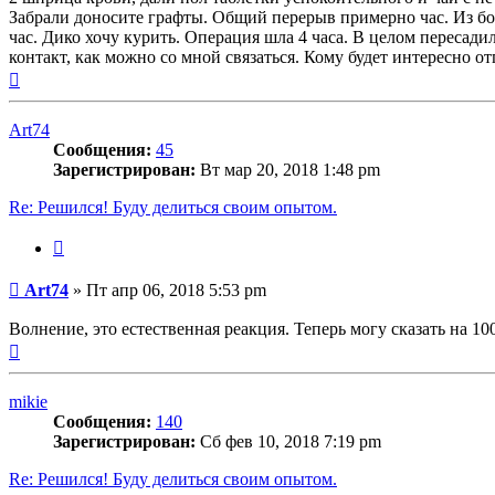
Забрали доносите графты. Общий перерыв примерно час. Из бол
час. Дико хочу курить. Операция шла 4 часа. В целом пересадил
контакт, как можно со мной связаться. Кому будет интересно о
Вернуться
к
началу
Art74
Сообщения:
45
Зарегистрирован:
Вт мар 20, 2018 1:48 pm
Re: Решился! Буду делиться своим опытом.
Цитата
Сообщение
Art74
»
Пт апр 06, 2018 5:53 pm
Волнение, это естественная реакция. Теперь могу сказать на 100
Вернуться
к
началу
mikie
Сообщения:
140
Зарегистрирован:
Сб фев 10, 2018 7:19 pm
Re: Решился! Буду делиться своим опытом.