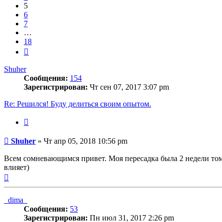
5
6
7
…
18
След.
Shuher
Сообщения:
154
Зарегистрирован:
Чт сен 07, 2017 3:07 pm
Re: Решился! Буду делиться своим опытом.
Цитата
Сообщение
Shuher
»
Чт апр 05, 2018 10:56 pm
Всем сомневающимся привет. Моя пересадка была 2 недели тому 
влияет)
Вернуться
к
началу
_dima_
Сообщения:
53
Зарегистрирован:
Пн июл 31, 2017 2:26 pm