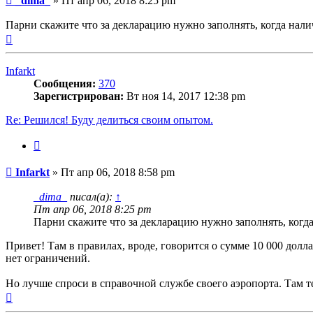
_dima_
»
Пт апр 06, 2018 8:25 pm
Парни скажите что за декларацию нужно заполнять, когда нали
Вернуться
к
началу
Infarkt
Сообщения:
370
Зарегистрирован:
Вт ноя 14, 2017 12:38 pm
Re: Решился! Буду делиться своим опытом.
Цитата
Сообщение
Infarkt
»
Пт апр 06, 2018 8:58 pm
_dima_
писал(а):
↑
Пт апр 06, 2018 8:25 pm
Парни скажите что за декларацию нужно заполнять, когд
Привет! Там в правилах, вроде, говорится о сумме 10 000 долла
нет ограничений.
Но лучше спроси в справочной службе своего аэропорта. Там те
Вернуться
к