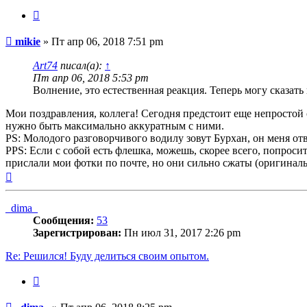
Цитата
Сообщение
mikie
»
Пт апр 06, 2018 7:51 pm
Art74
писал(а):
↑
Пт апр 06, 2018 5:53 pm
Волнение, это естественная реакция. Теперь могу сказать 
Мои поздравления, коллега! Сегодня предстоит еще непростой 
нужно быть максимально аккуратным с ними.
PS: Молодого разговорчивого водилу зовут Бурхан, он меня отв
PPS: Если с собой есть флешка, можешь, скорее всего, попросит
прислали мои фотки по почте, но они сильно сжаты (оригиналы
Вернуться
к
началу
_dima_
Сообщения:
53
Зарегистрирован:
Пн июл 31, 2017 2:26 pm
Re: Решился! Буду делиться своим опытом.
Цитата
Сообщение