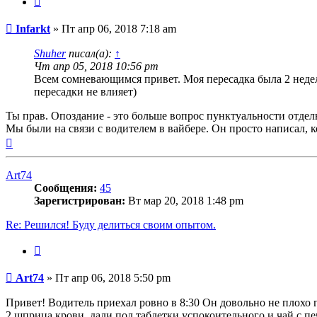
Сообщение
Infarkt
»
Пт апр 06, 2018 7:18 am
Shuher
писал(а):
↑
Чт апр 05, 2018 10:56 pm
Всем сомневающимся привет. Моя пересадка была 2 недели
пересадки не влияет)
Ты прав. Опоздание - это больше вопрос пунктуальности отдель
Мы были на связи с водителем в вайбере. Он просто написал, ко
Вернуться
к
началу
Art74
Сообщения:
45
Зарегистрирован:
Вт мар 20, 2018 1:48 pm
Re: Решился! Буду делиться своим опытом.
Цитата
Сообщение
Art74
»
Пт апр 06, 2018 5:50 pm
Привет! Водитель приехал ровно в 8:30 Он довольно не плохо г
2 шприца крови, дали пол таблетки успокоительного и чай с пе