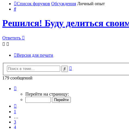
Список форумов
Обсуждения
Личный опыт
Поиск
Решился! Буду делиться своим
Ответить
Версия для печати
Расширенный
Поиск
поиск
179 сообщений
Страница
5
Перейти на страницу:
из
18
Пред.
1
…
3
4