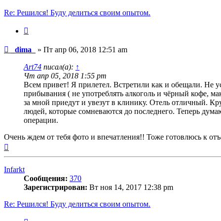
Re: Решился! Буду делиться своим опытом.
Цитата
Сообщение
_dima_
»
Пт апр 06, 2018 12:51 am
Art74
писал(а):
↑
Чт апр 05, 2018 1:55 pm
Всем привет! Я прилетел. Встретили как и обещали. Не у
прибывания ( не употреблять алкоголь и чёрный кофе, мак
за мной приедут и увезут в клинику. Отель отличный. Кру
людей, которые сомневаются до последнего. Теперь думаю,
операции.
Очень ждем от тебя фото и впечатления!! Тоже готовлюсь к отъ
Вернуться
к
началу
Infarkt
Сообщения:
370
Зарегистрирован:
Вт ноя 14, 2017 12:38 pm
Re: Решился! Буду делиться своим опытом.
Цитата