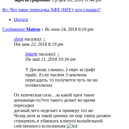
Re: Что такое пересадка ХФЕ (HFE), кто слышал?
Цитата
Сообщение
Matros
»
Вс июн 24, 2018 6:19 pm
shrek
писал(а):
↑
Пт июн 22, 2018 8:19 pm
Infarkt
писал(а):
↑
Пн май 21, 2018 10:34 am
У Доганая, слышал, 2 евро за графт
прайс. Если тысячи 3 захочешь
пересадить, то получится чуть ли ни
полмиллиона
Ох ипическая сила…за какой хрен такие
деньжищи-то?что такого делает во время
пересадки
доганай,чего неделает к примеру тот же
Чолак.хотя за такой ценник он еще танец должен
станцевать и убаюкать клиента колыбельной
собственного исполнения