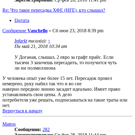
Re: Что такое пересадка ХФЕ (HFE), кто слышал?
Цитата
Сообщение
Vanchello
»
Сб июн 23, 2018 8:39 pm
Infarkt
писал(а):
↑
Пн май 21, 2018 10:34 am
У Доганая, слышал, 2 евро за графт прайс. Если
тысячи 3 захочешь пересадить, то получится чуть
ли ни полмиллиона
У человека опыт уже более 15 лет. Пересадок провел
немерено, руку набил так что и во сне
наверно передюю линию засадит идеально. Имеет право
устанавливать свои цены. А дело
потребителя уже решать, подписываться на такие траты или
нет.
Вернуться к началу
Matros
Сообщения:
282
Зарегистрирован:
Ср фев 28, 2018 11:44 pm