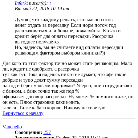
Infarkt
писал(а):
↑
Вт май 22, 2018 10:19 am
Думаю, что каждому решать, сколько он готов
денег отдать за пересадку. Если норм потом год
расплачиваться или больше, пожалуйста. Кто-то и
кредит берёт для оплаты пересадки. Рассрочка
выгоднее получается.
Но, надеюсь, вы не считаете вид оплаты пересадки
решающим фактором выбором клиники?))
Для кого-то этот фактор точно может стать решающим. Мало
ли, кредит не одобряют, а рассрочка
тут как тут. Тока я надеюсь никто не думает, что хфе такие
добрые и тупо делят сумму пересадки
на год и берет малыми порциями? Уверен, они сотрудничают
с банком, а банк точно так же под %
оформляет договор рассрочки. Ну может % немного ниже, но
он есть. Плюс страховки какие-нить,
залоги. Та же кабала короче. Никому не советую
Вернуться к началу
Vanchello
Сообщения:
257
Зарегистрирован:
Ср фев 28, 2018 11:41 pm