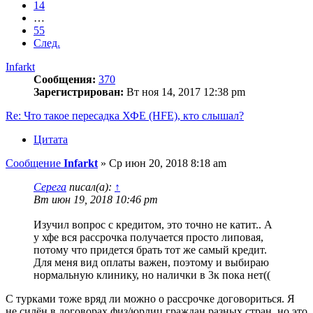
14
…
55
След.
Infarkt
Сообщения:
370
Зарегистрирован:
Вт ноя 14, 2017 12:38 pm
Re: Что такое пересадка ХФЕ (HFE), кто слышал?
Цитата
Сообщение
Infarkt
»
Ср июн 20, 2018 8:18 am
Серега
писал(а):
↑
Вт июн 19, 2018 10:46 pm
Изучил вопрос с кредитом, это точно не катит.. А
у хфе вся рассрочка получается просто липовая,
потому что придется брать тот же самый кредит.
Для меня вид оплаты важен, поэтому и выбираю
нормальную клинику, но налички в 3к пока нет((
С турками тоже вряд ли можно о рассрочке договориться. Я
не силён в договорах физ/юрлиц граждан разных стран, но это