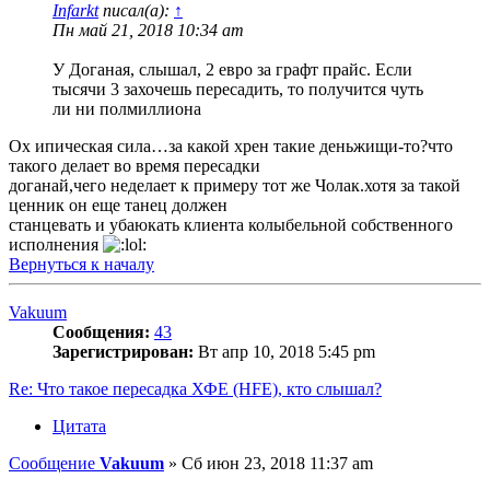
Infarkt
писал(а):
↑
Пн май 21, 2018 10:34 am
У Доганая, слышал, 2 евро за графт прайс. Если
тысячи 3 захочешь пересадить, то получится чуть
ли ни полмиллиона
Ох ипическая сила…за какой хрен такие деньжищи-то?что
такого делает во время пересадки
доганай,чего неделает к примеру тот же Чолак.хотя за такой
ценник он еще танец должен
станцевать и убаюкать клиента колыбельной собственного
исполнения
Вернуться к началу
Vakuum
Сообщения:
43
Зарегистрирован:
Вт апр 10, 2018 5:45 pm
Re: Что такое пересадка ХФЕ (HFE), кто слышал?
Цитата
Сообщение
Vakuum
»
Сб июн 23, 2018 11:37 am