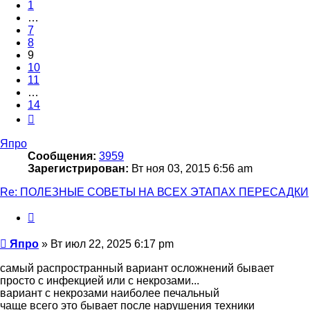
1
…
7
8
9
10
11
…
14
След.
Япро
Сообщения:
3959
Зарегистрирован:
Вт ноя 03, 2015 6:56 am
Re: ПОЛЕЗНЫЕ СОВЕТЫ НА ВСЕХ ЭТАПАХ ПЕРЕСАДКИ
Цитата
Сообщение
Япро
»
Вт июл 22, 2025 6:17 pm
самый распространный вариант осложнений бывает
просто с инфекцией или с некрозами...
вариант с некрозами наиболее печальный
чаще всего это бывает после нарушения техники