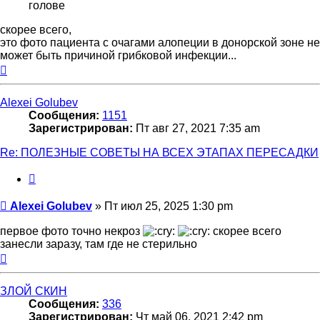
голове
скорее всего,
это фото пациента с очагами алопеции в донорской зоне не
может быть причиной грибковой инфекции...
Вернуться
к
началу
Alexei Golubev
Сообщения:
1151
Зарегистрирован:
Пт авг 27, 2021 7:35 am
Re: ПОЛЕЗНЫЕ СОВЕТЫ НА ВСЕХ ЭТАПАХ ПЕРЕСАДКИ
Цитата
Сообщение
Alexei Golubev
»
Пт июл 25, 2025 1:30 pm
первое фото точно некроз
скорее всего
занесли заразу, там где не стерильно
Вернуться
к
началу
ЗЛОЙ СКИН
Сообщения:
336
Зарегистрирован:
Чт май 06, 2021 2:42 pm