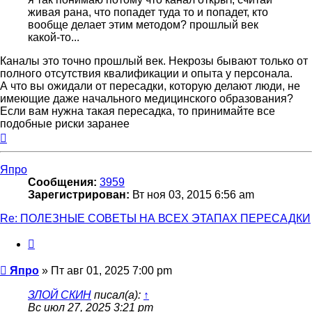
живая рана, что попадет туда то и попадет, кто
вообще делает этим методом? прошлый век
какой-то...
Каналы это точно прошлый век. Некрозы бывают только от
полного отсутствия квалификации и опыта у персонала.
А что вы ожидали от пересадки, которую делают люди, не
имеющие даже начального медицинского образования?
Если вам нужна такая пересадка, то принимайте все
подобные риски заранее
Вернуться
к
началу
Япро
Сообщения:
3959
Зарегистрирован:
Вт ноя 03, 2015 6:56 am
Re: ПОЛЕЗНЫЕ СОВЕТЫ НА ВСЕХ ЭТАПАХ ПЕРЕСАДКИ
Цитата
Сообщение
Япро
»
Пт авг 01, 2025 7:00 pm
ЗЛОЙ СКИН
писал(а):
↑
Вс июл 27, 2025 3:21 pm