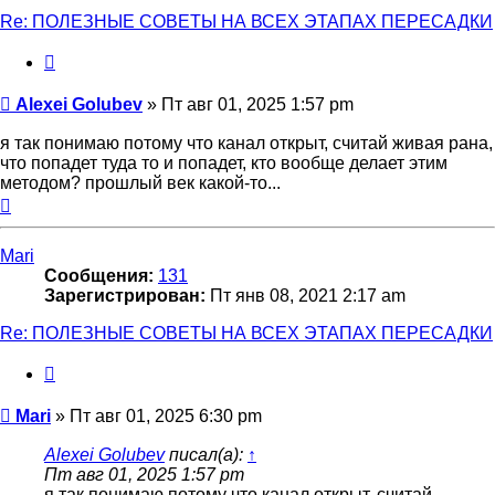
Re: ПОЛЕЗНЫЕ СОВЕТЫ НА ВСЕХ ЭТАПАХ ПЕРЕСАДКИ
Цитата
Сообщение
Alexei Golubev
»
Пт авг 01, 2025 1:57 pm
я так понимаю потому что канал открыт, считай живая рана,
что попадет туда то и попадет, кто вообще делает этим
методом? прошлый век какой-то...
Вернуться
к
началу
Mari
Сообщения:
131
Зарегистрирован:
Пт янв 08, 2021 2:17 am
Re: ПОЛЕЗНЫЕ СОВЕТЫ НА ВСЕХ ЭТАПАХ ПЕРЕСАДКИ
Цитата
Сообщение
Mari
»
Пт авг 01, 2025 6:30 pm
Alexei Golubev
писал(а):
↑
Пт авг 01, 2025 1:57 pm
я так понимаю потому что канал открыт, считай