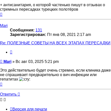
+ антисанитария, о которой частенько пишут в отзывах о
стремных пересадках турецких полотёров
Вернуться
к
началу
Mari
Сообщения:
131
Зарегистрирован:
Пт янв 08, 2021 2:17 am
Re: ПОЛЕЗНЫЕ СОВЕТЫ НА ВСЕХ ЭТАПАХ ПЕРЕСАДКИ
Цитата
Сообщение
Mari
»
Вс авг 03, 2025 5:21 pm
Это действительно будет очень стремно, если клиника даже
не спрашивает предварительно о вич инфекции или
гепатитах
Вернуться
к
началу
Ответить
Версия для печати