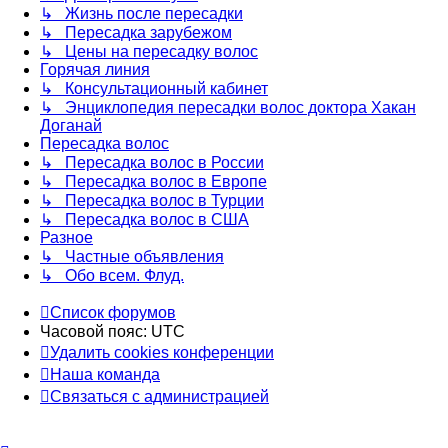
↳ Жизнь после пересадки
↳ Пересадка зарубежом
↳ Цены на пересадку волос
Горячая линия
↳ Консультационный кабинет
↳ Энциклопедия пересадки волос доктора Хакан
Доганай
Пересадка волос
↳ Пересадка волос в России
↳ Пересадка волос в Европе
↳ Пересадка волос в Турции
↳ Пересадка волос в США
Разное
↳ Частные объявления
↳ Обо всем. Флуд.
Список форумов
Часовой пояс:
UTC
Удалить cookies конференции
Наша команда
Связаться с администрацией