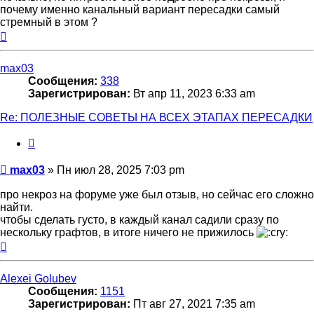
почему именно канальный вариант пересадки самый
стремный в этом ?
Вернуться
к
началу
max03
Сообщения:
338
Зарегистрирован:
Вт апр 11, 2023 6:33 am
Re: ПОЛЕЗНЫЕ СОВЕТЫ НА ВСЕХ ЭТАПАХ ПЕРЕСАДКИ
Цитата
Сообщение
max03
»
Пн июл 28, 2025 7:03 pm
про некроз на форуме уже был отзыв, но сейчас его сложно
найти.
чтобы сделать густо, в каждый канал садили сразу по
нескольку графтов, в итоге ничего не прижилось
Вернуться
к
началу
Alexei Golubev
Сообщения:
1151
Зарегистрирован:
Пт авг 27, 2021 7:35 am