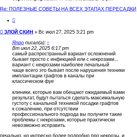
Re: ПОЛЕЗНЫЕ СОВЕТЫ НА ВСЕХ ЭТАПАХ ПЕРЕСАДКИ
Цитата
Сообщение
ЗЛОЙ СКИН
»
Вс июл 27, 2025 3:21 pm
Япро
писал(а):
↑
Вт июл 22, 2025 6:17 pm
самый распространный вариант осложнений
бывает просто с инфекцией или с некрозами...
вариант с некрозами наиболее печальный
чаще всего это бывает после нарушения техники
имплантации графтов в каналы при
классическом фуе
клиники, которые вам обещают ожидаемый вами
результат, будут пытаться сделать максимальную
густоту с канальной техникой посадки графтов
к сожалению, при отсутствии
профессионального подхода вы получите такие
проблемы с некрозами, которые практически
невозможно исправить
печально, но интресно более подробно про некрозы, и