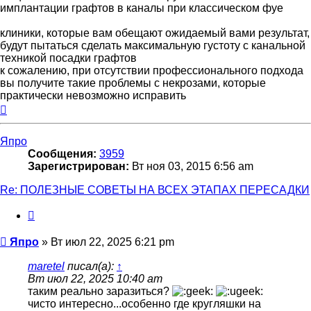
имплантации графтов в каналы при классическом фуе
клиники, которые вам обещают ожидаемый вами результат,
будут пытаться сделать максимальную густоту с канальной
техникой посадки графтов
к сожалению, при отсутствии профессионального подхода
вы получите такие проблемы с некрозами, которые
практически невозможно исправить
Вернуться
к
началу
Япро
Сообщения:
3959
Зарегистрирован:
Вт ноя 03, 2015 6:56 am
Re: ПОЛЕЗНЫЕ СОВЕТЫ НА ВСЕХ ЭТАПАХ ПЕРЕСАДКИ
Цитата
Сообщение
Япро
»
Вт июл 22, 2025 6:21 pm
maretel
писал(а):
↑
Вт июл 22, 2025 10:40 am
таким реально заразиться?
чисто интересно...особенно где кругляшки на